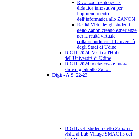
Riconoscimento per la
didattica innovativa per
l’apprendimento
dell’informatica allo ZANON
Realtà Virtuale: gli studenti
dello Zanon creano esperienze
per la realtà virtuale
collaborando con l’Università
degli Studi di Udine
DIGIT 2024: Visita all'Hub
dell'Università di Udine
DIGIT 2024: metaverso e nuove
sfide digitali allo Zanon
Digit - A.S. 22-23
DIGIT: Gli studenti dello Zanon in
visita al Lab Village SMACT3 dei