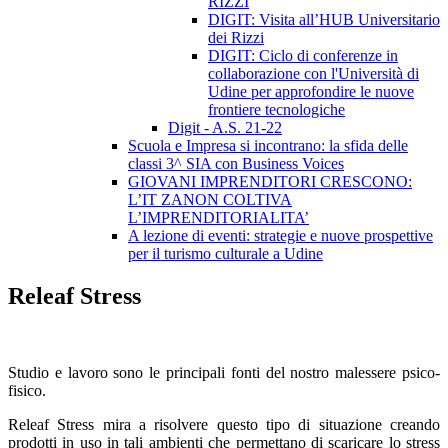
RIZZI
DIGIT: Visita all’HUB Universitario
dei Rizzi
DIGIT: Ciclo di conferenze in
collaborazione con l'Università di
Udine per approfondire le nuove
frontiere tecnologiche
Digit - A.S. 21-22
Scuola e Impresa si incontrano: la sfida delle
classi 3^ SIA con Business Voices
GIOVANI IMPRENDITORI CRESCONO:
L’IT ZANON COLTIVA
L’IMPRENDITORIALITA’
A lezione di eventi: strategie e nuove prospettive
per il turismo culturale a Udine
Releaf Stress
Studio e lavoro sono le principali fonti del nostro malessere psico-
fisico.
Releaf Stress mira a risolvere questo tipo di situazione creando
prodotti in uso in tali ambienti che permettano di scaricare lo stress