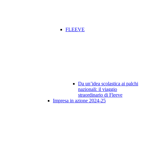
FLEEVE
Da un’idea scolastica ai palchi
nazionali: il viaggio
straordinario di Fleeve
Impresa in azione 2024-25