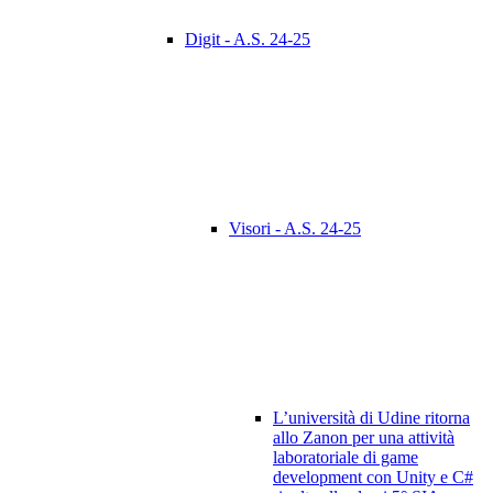
Digit - A.S. 24-25
Visori - A.S. 24-25
L’università di Udine ritorna
allo Zanon per una attività
laboratoriale di game
development con Unity e C#