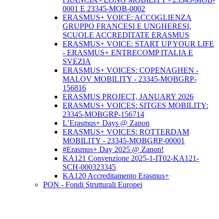
0001 E 23345-MOB-0002
ERASMUS+ VOICE: ACCOGLIENZA
GRUPPO FRANCESI E UNGHERESI,
SCUOLE ACCREDITATE ERASMUS
ERASMUS+ VOICE: START UP YOUR LIFE
- ERASMUS+ ENTRECOMP ITALIA E
SVEZIA
ERASMUS+ VOICES: COPENAGHEN -
MALOV MOBILITY - 23345-MOBGRP-
156816
ERASMUS PROJECT, JANUARY 2026
ERASMUS+ VOICES: SITGES MOBILITY:
23345-MOBGRP-156714
L’Erasmus+ Days @ Zanon
ERASMUS+ VOICES: ROTTERDAM
MOBILITY - 23345-MOBGRP-00001
#Erasmus+ Day 2025 @ Zanon!
KA121 Convenzione 2025-1-IT02-KA121-
SCH-000323345
KA120 Accreditamento Erasmus+
PON - Fondi Strutturali Europei