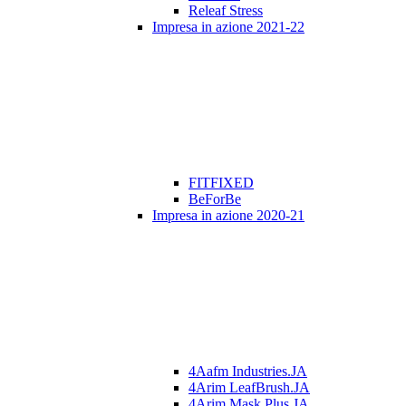
Releaf Stress
Impresa in azione 2021-22
FITFIXED
BeForBe
Impresa in azione 2020-21
4Aafm Industries.JA
4Arim LeafBrush.JA
4Arim Mask Plus.JA