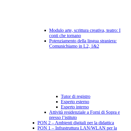
Modulo arte, scrittura creativa, teatro: I
conti che tornano
Potenziamento della lingua straniera:
Comunichiamo in L2, 1&2
Tutor di registro
Esperto esterno
Esperto interno
Attività residenziale a Forni di Sopra e
presso l’istituto
PON 2 – Ambienti digitali per la didattica
PON 1 – Infrastruttura LAN/WLAN per la