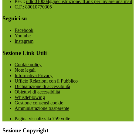
PEC:
udtd010004@pec.istruzione.it
Link per inviare una mail
C.F.: 80010770305
Seguici su
Facebook
Youtube
Instagram
Sezione Link Utili
Cookie policy
Note legali
Informativa Privacy
Ufficio Relazioni con il Pubblico
Dichiarazione di accessibilità
Obiettivi di accessibilità
Whistleblowing
Gestione consensi cookie
Amministrazione trasparente
Pagina visualizzata
759
volte
Sezione Copyright