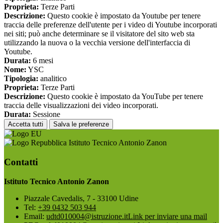
Proprieta:
Terze Parti
Descrizione:
Questo cookie è impostato da Youtube per tenere
traccia delle preferenze dell'utente per i video di Youtube incorporati
nei siti; può anche determinare se il visitatore del sito web sta
utilizzando la nuova o la vecchia versione dell'interfaccia di
Youtube.
Durata:
6 mesi
Nome:
YSC
Tipologia:
analitico
Proprieta:
Terze Parti
Descrizione:
Questo cookie è impostato da YouTube per tenere
traccia delle visualizzazioni dei video incorporati.
Durata:
Sessione
Accetta tutti
Salva le preferenze
Istituto Tecnico Antonio Zanon
Contatti
Istituto Tecnico Antonio Zanon
Piazzale Cavedalis, 7 - 33100 Udine
Tel:
+39 0432 503 944
Email:
udtd010004@istruzione.it
Link per inviare una mail