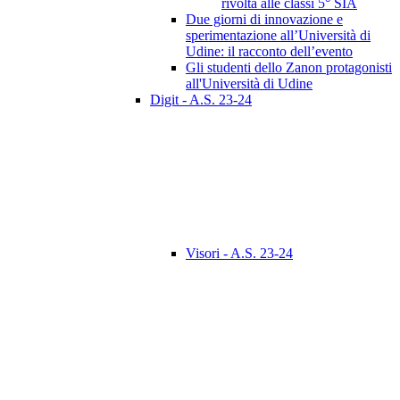
rivolta alle classi 5° SIA
Due giorni di innovazione e
sperimentazione all’Università di
Udine: il racconto dell’evento
Gli studenti dello Zanon protagonisti
all'Università di Udine
Digit - A.S. 23-24
Visori - A.S. 23-24