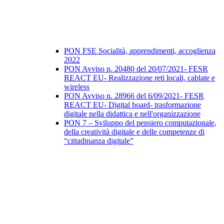
PON FSE Socialità, apprendimenti, accoglienza
2022
PON Avviso n. 20480 del 20/07/2021- FESR
REACT EU- Realizzazione reti locali, cablate e
wireless
PON Avviso n. 28966 del 6/09/2021- FESR
REACT EU- Digital board- trasformazione
digitale nella didattica e nell'organizzazione
PON 7 – Sviluppo del pensiero computazionale,
della creatività digitale e delle competenze di
“cittadinanza digitale”