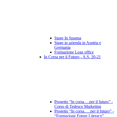
Stage In Spagna
Stage in azienda in Austria e
Germania
Formazione Lean office
In Corsa per il Futuro - A.S. 20-21
Progetto “In corsa….per il futuro” -
Corso di Tedesco Marketing
Progetto “In corsa.….per il futuro” -
“Formazione Future Literacy”