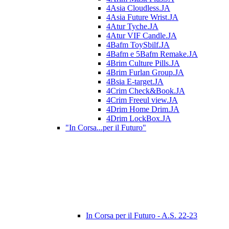
4Asia Cloudless.JA
4Asia Future Wrist.JA
4Atur Tyche.JA
4Atur VIF Candle.JA
4Bafm ToySbilf.JA
4Bafm e 5Bafm Remake.JA
4Brim Culture Pills.JA
4Brim Furlan Group.JA
4Bsia E-target.JA
4Crim Check&Book.JA
4Crim Freeul view.JA
4Drim Home Drim.JA
4Drim LockBox.JA
"In Corsa...per il Futuro"
In Corsa per il Futuro - A.S. 22-23