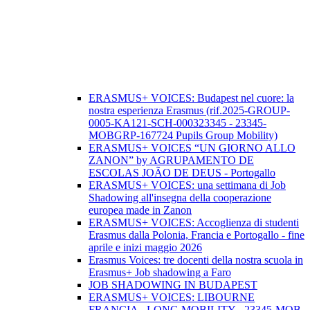
ERASMUS+ VOICES: Budapest nel cuore: la
nostra esperienza Erasmus (rif.2025-GROUP-
0005-KA121-SCH-000323345 - 23345-
MOBGRP-167724 Pupils Group Mobility)
ERASMUS+ VOICES “UN GIORNO ALLO
ZANON” by AGRUPAMENTO DE
ESCOLAS JOÃO DE DEUS - Portogallo
ERASMUS+ VOICES: una settimana di Job
Shadowing all'insegna della cooperazione
europea made in Zanon
ERASMUS+ VOICES: Accoglienza di studenti
Erasmus dalla Polonia, Francia e Portogallo - fine
aprile e inizi maggio 2026
Erasmus Voices: tre docenti della nostra scuola in
Erasmus+ Job shadowing a Faro
JOB SHADOWING IN BUDAPEST
ERASMUS+ VOICES: LIBOURNE
FRANCIA - LONG MOBILITY - 23345-MOB-