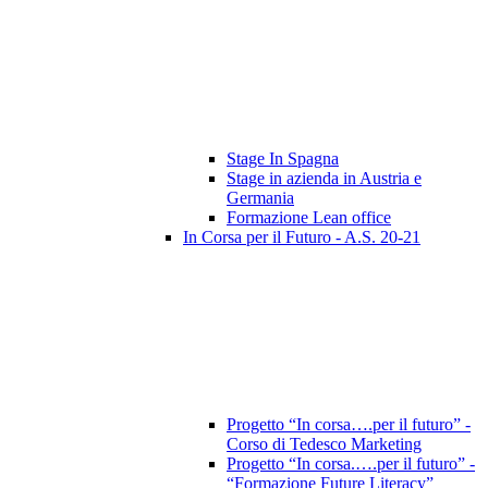
Stage In Spagna
Stage in azienda in Austria e
Germania
Formazione Lean office
In Corsa per il Futuro - A.S. 20-21
Progetto “In corsa….per il futuro” -
Corso di Tedesco Marketing
Progetto “In corsa.….per il futuro” -
“Formazione Future Literacy”