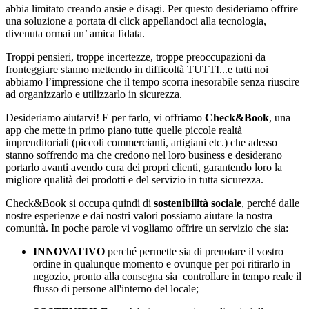
abbia limitato creando ansie e disagi. Per questo desideriamo offrire
una soluzione a portata di click appellandoci alla tecnologia,
divenuta ormai un’ amica fidata.
Troppi pensieri, troppe incertezze, troppe preoccupazioni da
fronteggiare stanno mettendo in difficoltà TUTTI...e tutti noi
abbiamo l’impressione che il tempo scorra inesorabile senza riuscire
ad organizzarlo e utilizzarlo in sicurezza.
Desideriamo aiutarvi! E per farlo, vi offriamo
Check&Book
, una
app che mette in primo piano tutte quelle piccole realtà
imprenditoriali (piccoli commercianti, artigiani etc.) che adesso
stanno soffrendo ma che credono nel loro business e desiderano
portarlo avanti avendo cura dei propri clienti, garantendo loro la
migliore qualità dei prodotti e del servizio in tutta sicurezza.
Check&Book si occupa quindi di
sostenibilità sociale
, perché dalle
nostre esperienze e dai nostri valori possiamo aiutare la nostra
comunità. In poche parole vi vogliamo offrire un servizio che sia:
INNOVATIVO
perché permette sia di prenotare il vostro
ordine in qualunque momento e ovunque per poi ritirarlo in
negozio, pronto alla consegna sia controllare in tempo reale il
flusso di persone all'interno del locale;