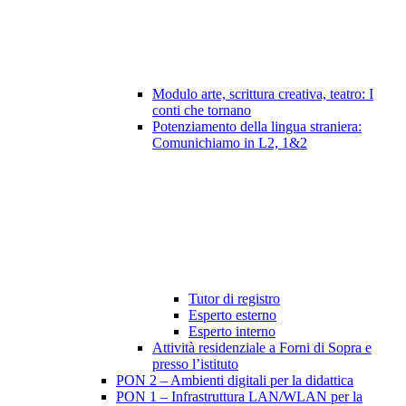
Modulo arte, scrittura creativa, teatro: I
conti che tornano
Potenziamento della lingua straniera:
Comunichiamo in L2, 1&2
Tutor di registro
Esperto esterno
Esperto interno
Attività residenziale a Forni di Sopra e
presso l’istituto
PON 2 – Ambienti digitali per la didattica
PON 1 – Infrastruttura LAN/WLAN per la