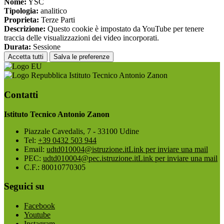
Nome:
YSC
Tipologia:
analitico
Proprieta:
Terze Parti
Descrizione:
Questo cookie è impostato da YouTube per tenere
traccia delle visualizzazioni dei video incorporati.
Durata:
Sessione
Accetta tutti
Salva le preferenze
Istituto Tecnico Antonio Zanon
Contatti
Istituto Tecnico Antonio Zanon
Piazzale Cavedalis, 7 - 33100 Udine
Tel:
+39 0432 503 944
Email:
udtd010004@istruzione.it
Link per inviare una mail
PEC:
udtd010004@pec.istruzione.it
Link per inviare una mail
C.F.: 80010770305
Seguici su
Facebook
Youtube
Instagram