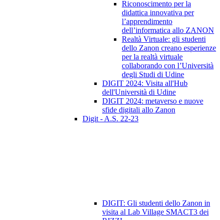
Riconoscimento per la
didattica innovativa per
l’apprendimento
dell’informatica allo ZANON
Realtà Virtuale: gli studenti
dello Zanon creano esperienze
per la realtà virtuale
collaborando con l’Università
degli Studi di Udine
DIGIT 2024: Visita all'Hub
dell'Università di Udine
DIGIT 2024: metaverso e nuove
sfide digitali allo Zanon
Digit - A.S. 22-23
DIGIT: Gli studenti dello Zanon in
visita al Lab Village SMACT3 dei