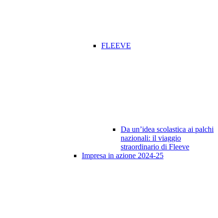
FLEEVE
Da un’idea scolastica ai palchi
nazionali: il viaggio
straordinario di Fleeve
Impresa in azione 2024-25