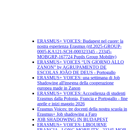
ERASMUS+ VOICES: Budapest nel cuore: la
nostra esperienza Erasmus (rif.2025-GROUP-
0005-KA121-SCH-000323345 - 23345-
MOBGRP-167724 Pupils Group Mobility)
ERASMUS+ VOICES “UN GIORNO ALLO
ZANON” by AGRUPAMENTO DE
ESCOLAS JOÃO DE DEUS - Portogallo
ERASMUS+ VOICES: una settimana di Job
Shadowing all'insegna della cooperazione
europea made in Zanon
ERASMUS+ VOICES: Accoglienza di studenti
Erasmus dalla Polonia, Francia e Portogallo - fine
aprile e inizi maggio 2026
Erasmus Voices: tre docenti della nostra scuola in
Erasmus+ Job shadowing a Faro
JOB SHADOWING IN BUDAPEST
ERASMUS+ VOICES: LIBOURNE
FRANCIA - LONG MOBILITY - 23345-MOB-