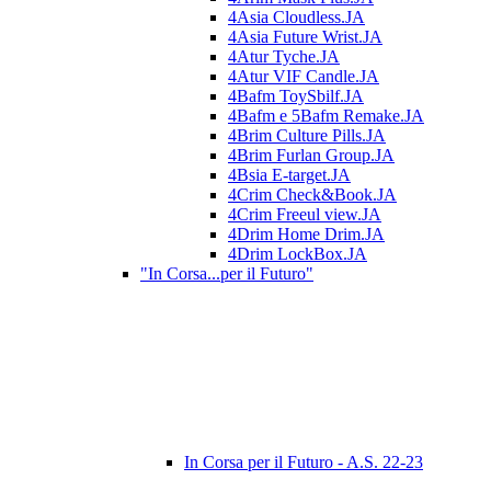
4Asia Cloudless.JA
4Asia Future Wrist.JA
4Atur Tyche.JA
4Atur VIF Candle.JA
4Bafm ToySbilf.JA
4Bafm e 5Bafm Remake.JA
4Brim Culture Pills.JA
4Brim Furlan Group.JA
4Bsia E-target.JA
4Crim Check&Book.JA
4Crim Freeul view.JA
4Drim Home Drim.JA
4Drim LockBox.JA
"In Corsa...per il Futuro"
In Corsa per il Futuro - A.S. 22-23