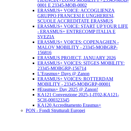
0001 E 23345-MOB-0002
ERASMUS+ VOICE: ACCOGLIENZA
GRUPPO FRANCESI E UNGHERESI,
SCUOLE ACCREDITATE ERASMUS
ERASMUS+ VOICE: START UP YOUR LIFE
- ERASMUS+ ENTRECOMP ITALIA E
SVEZIA
ERASMUS+ VOICES: COPENAGHEN -
MALOV MOBILITY - 23345-MOBGRP-
156816
ERASMUS PROJECT, JANUARY 2026
ERASMUS+ VOICES: SITGES MOBILITY:
23345-MOBGRP-156714
L’Erasmus+ Days @ Zanon
ERASMUS+ VOICES: ROTTERDAM
MOBILITY - 23345-MOBGRP-00001
#Erasmus+ Day 2025 @ Zanon!
KA121 Convenzione 2025-1-IT02-KA121-
SCH-000323345
KA120 Accreditamento Erasmus+
PON - Fondi Strutturali Europei