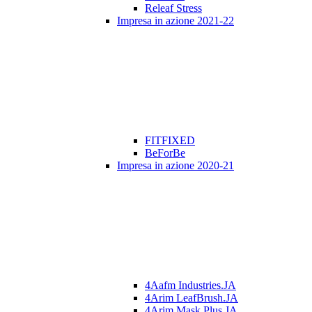
Releaf Stress
Impresa in azione 2021-22
FITFIXED
BeForBe
Impresa in azione 2020-21
4Aafm Industries.JA
4Arim LeafBrush.JA
4Arim Mask Plus.JA