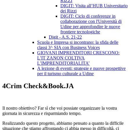
RIZZI
DIGIT: Visita all’HUB Universitario
dei Rizzi
DIGIT: Ciclo di conferenze in
collaborazione con l'Università di
Udine per approfondire le nuove
frontiere tecnologiche
Digit - A.S. 21-22
Scuola e Impresa si incontrano: la sfida delle
classi 3^ SIA con Business Voices
GIOVANI IMPRENDITORI CRESCONO:
L’IT ZANON COLTIVA
L’IMPRENDITORIALITA’
A lezione di eventi: strategie e nuove prospettive
per il turismo culturale a Udine
4Crim Check&Book.JA
Il nostro obiettivo? Far sì che voi possiate organizzare la vostra
giornata in sicurezza e risparmiando tempo.
Realizzando questo progetto, abbiamo pensato a quanto la difficile
situazione che stiamo affrontando ci abbia messo in difficoltà, ci