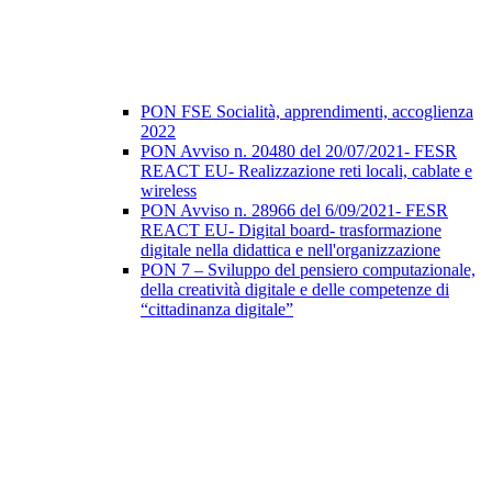
PON FSE Socialità, apprendimenti, accoglienza
2022
PON Avviso n. 20480 del 20/07/2021- FESR
REACT EU- Realizzazione reti locali, cablate e
wireless
PON Avviso n. 28966 del 6/09/2021- FESR
REACT EU- Digital board- trasformazione
digitale nella didattica e nell'organizzazione
PON 7 – Sviluppo del pensiero computazionale,
della creatività digitale e delle competenze di
“cittadinanza digitale”