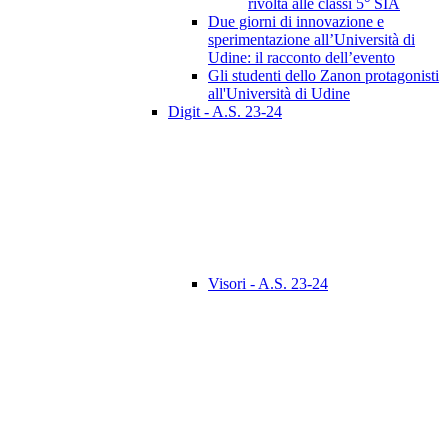
rivolta alle classi 5° SIA
Due giorni di innovazione e
sperimentazione all’Università di
Udine: il racconto dell’evento
Gli studenti dello Zanon protagonisti
all'Università di Udine
Digit - A.S. 23-24
Visori - A.S. 23-24