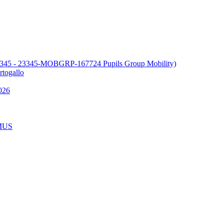
345 - 23345-MOBGRP-167724 Pupils Group Mobility)
ogallo
026
MUS