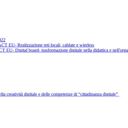
022
EU- Realizzazione reti locali, cablate e wireless
- Digital board- trasformazione digitale nella didattica e nell'org
a creatività digitale e delle competenze di “cittadinanza digitale”