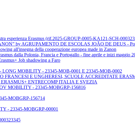
tra esperienza Erasmus (rif.2025-GROUP-0005-KA121-SCH-000323
ON” by AGRUPAMENTO DE ESCOLAS JOÃO DE DEUS - Port
ng all'insegna della cooperazione europea made in Zanon
s dalla Polonia, Francia e Portogallo - fine aprile e inizi maggio 2
n Erasmus+ Job shadowing a Faro
LONG MOBILITY - 23345-MOB-0001 E 23345-MOB-0002
O FRANCESI E UNGHERESI, SCUOLE ACCREDITATE ERAS
- ERASMUS+ ENTRECOMP ITALIA E SVEZIA
V MOBILITY - 23345-MOBGRP-156816
345-MOBGRP-156714
Y - 23345-MOBGRP-00001
000323345