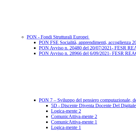
PON - Fondi Strutturali Europei
PON FSE Socialità, apprendimenti, accoglienza 2
PON Avviso n. 20480 del 20/07/2021- FESR REACT 
PON Avviso n. 28966 del 6/09/2021- FESR REACT EU
PON 7 – Sviluppo del pensiero computazionale, dell
5D - Discente Diventa Docente Del Digitale
Logica-mente 2
ComunicAttiva-mente 2
ComunicAttiva-mente 1
Logica-mente 1