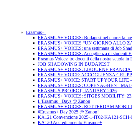
Erasmus+
ERASMUS+ VOICES: Budapest nel cuore: la nos
ERASMUS+ VOICES “UN GIORNO ALLO ZAN
ERASMUS+ VOICES: una settimana di Job Shadowi
ERASMUS+ VOICES: Accoglienza di studenti Erasmu
Erasmus Voices: tre docenti della nostra scuola i
JOB SHADOWING IN BUDAPEST
ERASMUS+ VOICES: LIBOURNE FRANCIA - 
ERASMUS+ VOICE: ACCOGLIENZA GRUPP
ERASMUS+ VOICE: START UP YOUR LIFE 
ERASMUS+ VOICES: COPENAGHEN - MALO
ERASMUS PROJECT, JANUARY 2026
ERASMUS+ VOICES: SITGES MOBILITY: 23
L’Erasmus+ Days @ Zanon
ERASMUS+ VOICES: ROTTERDAM MOBILIT
#Erasmus+ Day 2025 @ Zanon!
KA121 Convenzione 2025-1-IT02-KA121-SCH-
KA120 Accreditamento Erasmus+