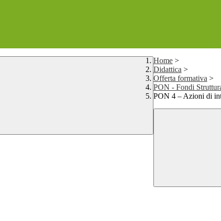
Home
>
Didattica
>
Offerta formativa
>
PON - Fondi Struttur
PON 4 – Azioni di int