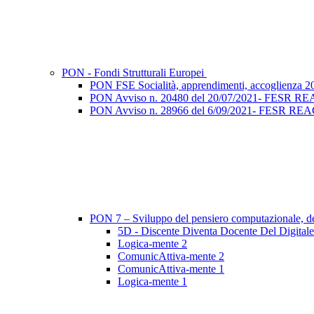
PON - Fondi Strutturali Europei
PON FSE Socialità, apprendimenti, accoglienza 2
PON Avviso n. 20480 del 20/07/2021- FESR REACT 
PON Avviso n. 28966 del 6/09/2021- FESR REACT EU
PON 7 – Sviluppo del pensiero computazionale, dell
5D - Discente Diventa Docente Del Digitale
Logica-mente 2
ComunicAttiva-mente 2
ComunicAttiva-mente 1
Logica-mente 1