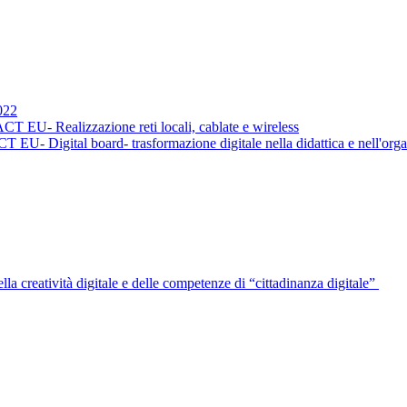
022
EU- Realizzazione reti locali, cablate e wireless
- Digital board- trasformazione digitale nella didattica e nell'org
a creatività digitale e delle competenze di “cittadinanza digitale”