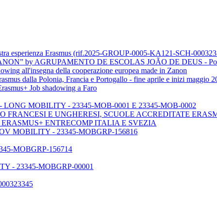
tra esperienza Erasmus (rif.2025-GROUP-0005-KA121-SCH-000323
ON” by AGRUPAMENTO DE ESCOLAS JOÃO DE DEUS - Port
ng all'insegna della cooperazione europea made in Zanon
s dalla Polonia, Francia e Portogallo - fine aprile e inizi maggio 2
n Erasmus+ Job shadowing a Faro
LONG MOBILITY - 23345-MOB-0001 E 23345-MOB-0002
O FRANCESI E UNGHERESI, SCUOLE ACCREDITATE ERAS
- ERASMUS+ ENTRECOMP ITALIA E SVEZIA
V MOBILITY - 23345-MOBGRP-156816
345-MOBGRP-156714
Y - 23345-MOBGRP-00001
000323345