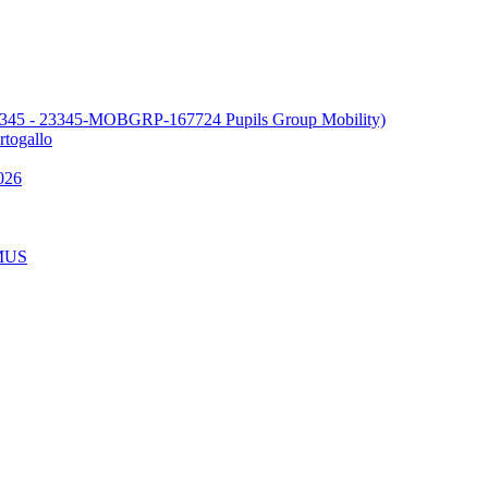
345 - 23345-MOBGRP-167724 Pupils Group Mobility)
ogallo
026
MUS