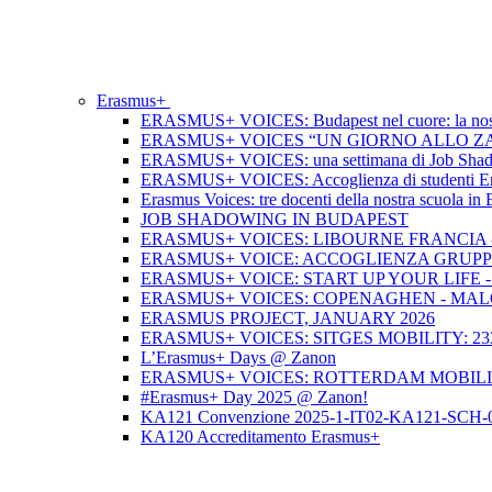
Erasmus+
ERASMUS+ VOICES: Budapest nel cuore: la nos
ERASMUS+ VOICES “UN GIORNO ALLO ZAN
ERASMUS+ VOICES: una settimana di Job Shadowi
ERASMUS+ VOICES: Accoglienza di studenti Erasmu
Erasmus Voices: tre docenti della nostra scuola i
JOB SHADOWING IN BUDAPEST
ERASMUS+ VOICES: LIBOURNE FRANCIA - 
ERASMUS+ VOICE: ACCOGLIENZA GRUPP
ERASMUS+ VOICE: START UP YOUR LIFE 
ERASMUS+ VOICES: COPENAGHEN - MALO
ERASMUS PROJECT, JANUARY 2026
ERASMUS+ VOICES: SITGES MOBILITY: 23
L’Erasmus+ Days @ Zanon
ERASMUS+ VOICES: ROTTERDAM MOBILIT
#Erasmus+ Day 2025 @ Zanon!
KA121 Convenzione 2025-1-IT02-KA121-SCH-
KA120 Accreditamento Erasmus+