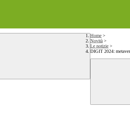
Home
>
Novità
>
Le notizie
>
DIGIT 2024: metavers