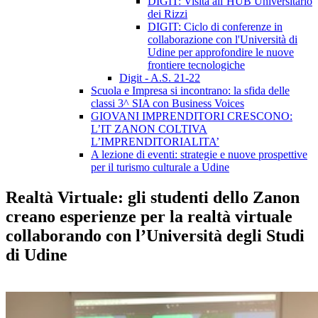
DIGIT: Visita all’HUB Universitario
dei Rizzi
DIGIT: Ciclo di conferenze in
collaborazione con l'Università di
Udine per approfondire le nuove
frontiere tecnologiche
Digit - A.S. 21-22
Scuola e Impresa si incontrano: la sfida delle
classi 3^ SIA con Business Voices
GIOVANI IMPRENDITORI CRESCONO:
L’IT ZANON COLTIVA
L’IMPRENDITORIALITA’
A lezione di eventi: strategie e nuove prospettive
per il turismo culturale a Udine
Realtà Virtuale: gli studenti dello Zanon
creano esperienze per la realtà virtuale
collaborando con l’Università degli Studi
di Udine