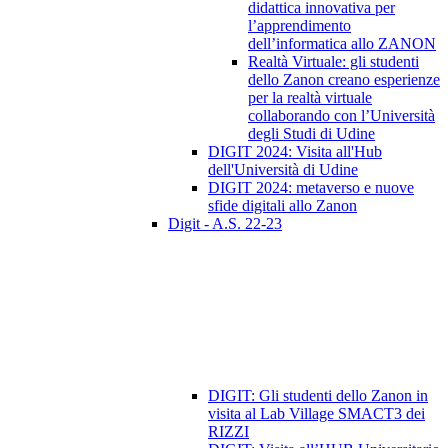
didattica innovativa per
l’apprendimento
dell’informatica allo ZANON
Realtà Virtuale: gli studenti
dello Zanon creano esperienze
per la realtà virtuale
collaborando con l’Università
degli Studi di Udine
DIGIT 2024: Visita all'Hub
dell'Università di Udine
DIGIT 2024: metaverso e nuove
sfide digitali allo Zanon
Digit - A.S. 22-23
DIGIT: Gli studenti dello Zanon in
visita al Lab Village SMACT3 dei
RIZZI