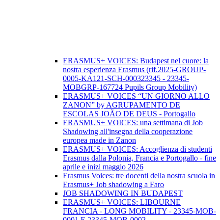
ERASMUS+ VOICES: Budapest nel cuore: la
nostra esperienza Erasmus (rif.2025-GROUP-
0005-KA121-SCH-000323345 - 23345-
MOBGRP-167724 Pupils Group Mobility)
ERASMUS+ VOICES “UN GIORNO ALLO
ZANON” by AGRUPAMENTO DE
ESCOLAS JOÃO DE DEUS - Portogallo
ERASMUS+ VOICES: una settimana di Job
Shadowing all'insegna della cooperazione
europea made in Zanon
ERASMUS+ VOICES: Accoglienza di studenti
Erasmus dalla Polonia, Francia e Portogallo - fine
aprile e inizi maggio 2026
Erasmus Voices: tre docenti della nostra scuola in
Erasmus+ Job shadowing a Faro
JOB SHADOWING IN BUDAPEST
ERASMUS+ VOICES: LIBOURNE
FRANCIA - LONG MOBILITY - 23345-MOB-
0001 E 23345-MOB-0002