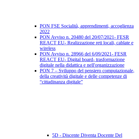
PON FSE Socialità, apprendimenti, accoglienza
2022
PON Avviso n. 20480 del 20/07/2021- FESR
REACT EU- Realizzazione reti locali, cablate e
wireless
PON Avviso n. 28966 del 6/09/2021- FESR
REACT EU- Digital board- trasformazione
digitale nella didattica e nell'organizzazione
PON 7 – Sviluppo del pensiero computazionale,
della creatività digitale e delle competenze di
“cittadinanza digitale”
5D - Discente Diventa Docente Del