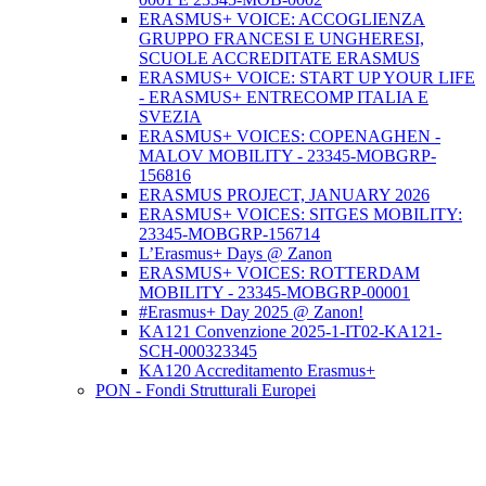
ERASMUS+ VOICE: ACCOGLIENZA
GRUPPO FRANCESI E UNGHERESI,
SCUOLE ACCREDITATE ERASMUS
ERASMUS+ VOICE: START UP YOUR LIFE
- ERASMUS+ ENTRECOMP ITALIA E
SVEZIA
ERASMUS+ VOICES: COPENAGHEN -
MALOV MOBILITY - 23345-MOBGRP-
156816
ERASMUS PROJECT, JANUARY 2026
ERASMUS+ VOICES: SITGES MOBILITY:
23345-MOBGRP-156714
L’Erasmus+ Days @ Zanon
ERASMUS+ VOICES: ROTTERDAM
MOBILITY - 23345-MOBGRP-00001
#Erasmus+ Day 2025 @ Zanon!
KA121 Convenzione 2025-1-IT02-KA121-
SCH-000323345
KA120 Accreditamento Erasmus+
PON - Fondi Strutturali Europei