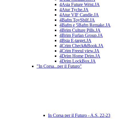
4Asia Future Wrist.JA
4Atur Tyche.JA
4Atur VIF Candle.JA
4Bafm ToySbilf.JA
4Bafm e 5Bafm Remake.JA
4Brim Culture Pills.JA
4Brim Furlan Group.JA
4Bsia E-target.JA
4Crim Check&Book.JA
4Crim Freeul view.JA
4Drim Home Drim.JA
4Drim LockBox.JA
"In Corsa...per il Futuro"
In Corsa per il Futuro - A.S. 22-23