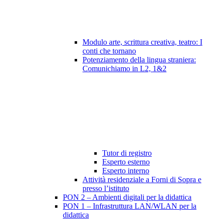
Modulo arte, scrittura creativa, teatro: I
conti che tornano
Potenziamento della lingua straniera:
Comunichiamo in L2, 1&2
Tutor di registro
Esperto esterno
Esperto interno
Attività residenziale a Forni di Sopra e
presso l’istituto
PON 2 – Ambienti digitali per la didattica
PON 1 – Infrastruttura LAN/WLAN per la
didattica