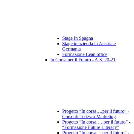
Stage In Spagna
Stage in azienda in Austria e
Germania
Formazione Lean office
In Corsa per il Futuro - A.S. 20-21
Progetto “In corsa….per il futuro” -
Corso di Tedesco Marketing
Progetto “In corsa.….per il futuro” -
“Formazione Future Literacy”
Progetto “In corsa….per il futuro” -