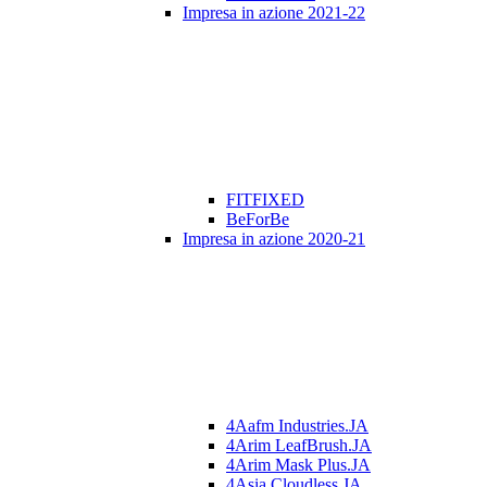
Impresa in azione 2021-22
FITFIXED
BeForBe
Impresa in azione 2020-21
4Aafm Industries.JA
4Arim LeafBrush.JA
4Arim Mask Plus.JA
4Asia Cloudless.JA