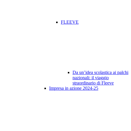
FLEEVE
Da un’idea scolastica ai palchi
nazionali: il viaggio
straordinario di Fleeve
Impresa in azione 2024-25