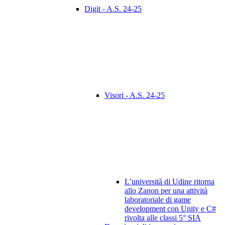
Digit - A.S. 24-25
Visori - A.S. 24-25
L’università di Udine ritorna
allo Zanon per una attività
laboratoriale di game
development con Unity e C#
rivolta alle classi 5° SIA