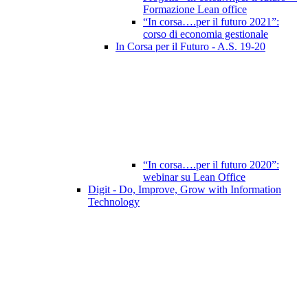
Formazione Lean office
“In corsa….per il futuro 2021”:
corso di economia gestionale
In Corsa per il Futuro - A.S. 19-20
“In corsa….per il futuro 2020”:
webinar su Lean Office
Digit - Do, Improve, Grow with Information
Technology