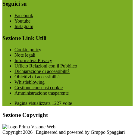
Seguici su
Facebook
Youtube
Instagram
Sezione Link Utili
Cookie policy
Note legali
Informativa Privacy
Ufficio Relazioni con il Pubblico
Dichiarazione di accessibilità
Obiettivi di accessibilità
Whistleblowing
Gestione consensi cookie
Amministrazione trasparente
Pagina visualizzata
1227
volte
Sezione Copyright
Copyright 2026 | Engineered and powered by Gruppo Spaggiari