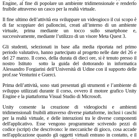
Engine, al fine di popolare un ambiente tridimensionale e renderlo
fruibile attraverso un casco per la realtà virtuale.
Il fine ultimo dell’attività era sviluppare un videogioco il cui scopo è
di far scoppiare dei palloncini, creati all’interno di un ambiente
virtuale, prima mediante un tocco sullo smartphone e,
successivamente, mediante l’utilizzo di un visore Meta Quest 3.
Gli studenti, selezionati in base alla media riportata nel primo
periodo valutativo, hanno partecipato al progetto nelle date del 26 e
del 27 marzo. Il corso, della durata di dieci ore, si è tenuto presso il
nostro Istituto sotto la guida del dottorando in informatica
Alessandro Forgiarini dell’Università di Udine con il supporto delle
prof.sse Venturini e Guerci.
Prima dell’attività, sono stati presentati gli strumenti e l’ambiente di
sviluppo utilizzati durante il corso, ovvero il motore grafico Unity
Engine e la piattaforma Visual Studio di Microsoft.
Unity consente la creazione di videogiochi e ambienti
tridimensionali fruibili attraverso diverse piattaforme, inclusi i caschi
per la realtà virtuale, e delle interazioni tra le diverse componenti
dell'applicativo. Esse vengono programmate scrivendo pezzi di
codice (script) che descrivono: le meccaniche di gioco, cosa accade
nell'applicazione quando gli oggetti virtuali entrano in contatto, e il