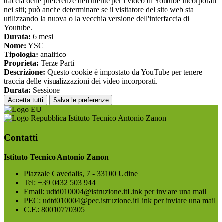
traccia delle preferenze dell'utente per i video di Youtube incorporati
nei siti; può anche determinare se il visitatore del sito web sta
utilizzando la nuova o la vecchia versione dell'interfaccia di
Youtube.
Durata:
6 mesi
Nome:
YSC
Tipologia:
analitico
Proprieta:
Terze Parti
Descrizione:
Questo cookie è impostato da YouTube per tenere
traccia delle visualizzazioni dei video incorporati.
Durata:
Sessione
Accetta tutti
Salva le preferenze
Istituto Tecnico Antonio Zanon
Contatti
Istituto Tecnico Antonio Zanon
Piazzale Cavedalis, 7 - 33100 Udine
Tel:
+39 0432 503 944
Email:
udtd010004@istruzione.it
Link per inviare una mail
PEC:
udtd010004@pec.istruzione.it
Link per inviare una mail
C.F.: 80010770305