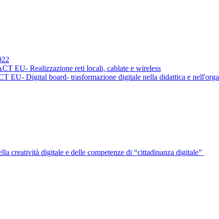
022
EU- Realizzazione reti locali, cablate e wireless
- Digital board- trasformazione digitale nella didattica e nell'org
a creatività digitale e delle competenze di “cittadinanza digitale”