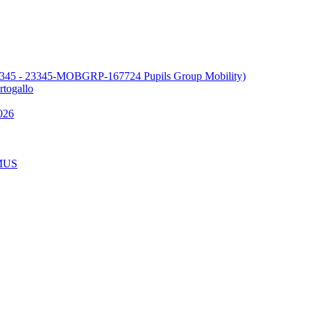
345 - 23345-MOBGRP-167724 Pupils Group Mobility)
ogallo
026
MUS