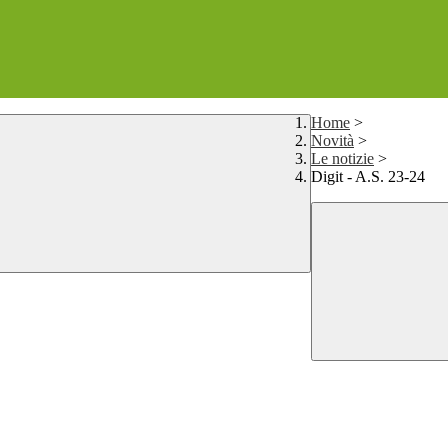
Home
>
Novità
>
Le notizie
>
Digit - A.S. 23-24