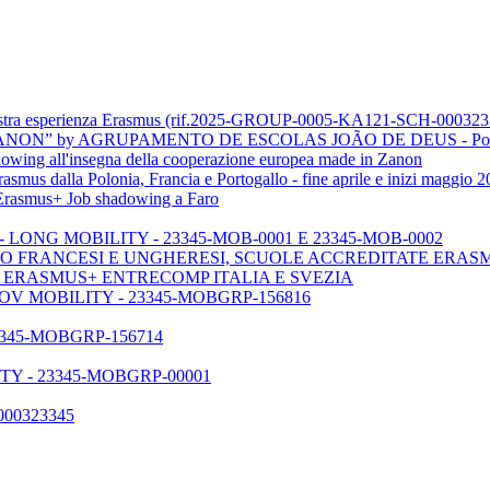
tra esperienza Erasmus (rif.2025-GROUP-0005-KA121-SCH-000323
ON” by AGRUPAMENTO DE ESCOLAS JOÃO DE DEUS - Port
ng all'insegna della cooperazione europea made in Zanon
s dalla Polonia, Francia e Portogallo - fine aprile e inizi maggio 2
n Erasmus+ Job shadowing a Faro
LONG MOBILITY - 23345-MOB-0001 E 23345-MOB-0002
O FRANCESI E UNGHERESI, SCUOLE ACCREDITATE ERAS
- ERASMUS+ ENTRECOMP ITALIA E SVEZIA
V MOBILITY - 23345-MOBGRP-156816
345-MOBGRP-156714
Y - 23345-MOBGRP-00001
000323345