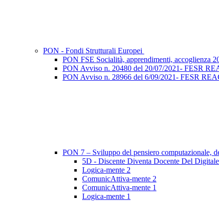
PON - Fondi Strutturali Europei
PON FSE Socialità, apprendimenti, accoglienza 2
PON Avviso n. 20480 del 20/07/2021- FESR REACT 
PON Avviso n. 28966 del 6/09/2021- FESR REACT EU
PON 7 – Sviluppo del pensiero computazionale, dell
5D - Discente Diventa Docente Del Digitale
Logica-mente 2
ComunicAttiva-mente 2
ComunicAttiva-mente 1
Logica-mente 1