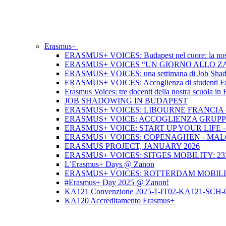
Erasmus+
ERASMUS+ VOICES: Budapest nel cuore: la nos
ERASMUS+ VOICES “UN GIORNO ALLO ZAN
ERASMUS+ VOICES: una settimana di Job Shadowi
ERASMUS+ VOICES: Accoglienza di studenti Erasmu
Erasmus Voices: tre docenti della nostra scuola i
JOB SHADOWING IN BUDAPEST
ERASMUS+ VOICES: LIBOURNE FRANCIA - 
ERASMUS+ VOICE: ACCOGLIENZA GRUPP
ERASMUS+ VOICE: START UP YOUR LIFE 
ERASMUS+ VOICES: COPENAGHEN - MALO
ERASMUS PROJECT, JANUARY 2026
ERASMUS+ VOICES: SITGES MOBILITY: 23
L’Erasmus+ Days @ Zanon
ERASMUS+ VOICES: ROTTERDAM MOBILIT
#Erasmus+ Day 2025 @ Zanon!
KA121 Convenzione 2025-1-IT02-KA121-SCH-
KA120 Accreditamento Erasmus+