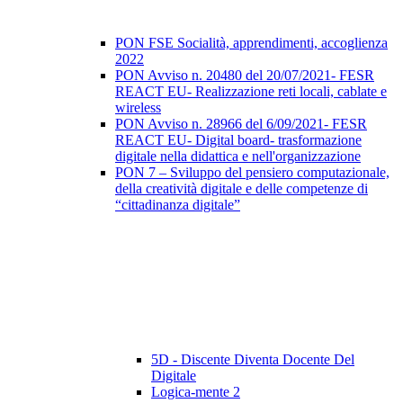
PON FSE Socialità, apprendimenti, accoglienza
2022
PON Avviso n. 20480 del 20/07/2021- FESR
REACT EU- Realizzazione reti locali, cablate e
wireless
PON Avviso n. 28966 del 6/09/2021- FESR
REACT EU- Digital board- trasformazione
digitale nella didattica e nell'organizzazione
PON 7 – Sviluppo del pensiero computazionale,
della creatività digitale e delle competenze di
“cittadinanza digitale”
5D - Discente Diventa Docente Del
Digitale
Logica-mente 2