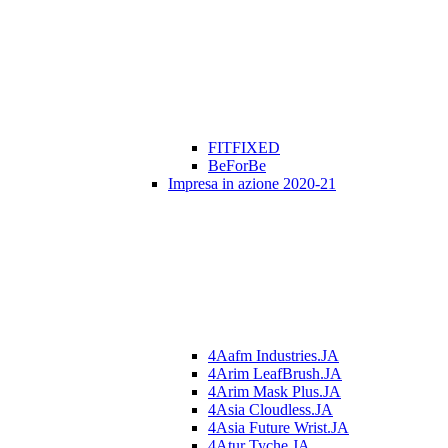
FITFIXED
BeForBe
Impresa in azione 2020-21
4Aafm Industries.JA
4Arim LeafBrush.JA
4Arim Mask Plus.JA
4Asia Cloudless.JA
4Asia Future Wrist.JA
4Atur Tyche.JA