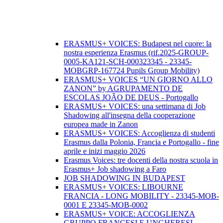
ERASMUS+ VOICES: Budapest nel cuore: la
nostra esperienza Erasmus (rif.2025-GROUP-
0005-KA121-SCH-000323345 - 23345-
MOBGRP-167724 Pupils Group Mobility)
ERASMUS+ VOICES “UN GIORNO ALLO
ZANON” by AGRUPAMENTO DE
ESCOLAS JOÃO DE DEUS - Portogallo
ERASMUS+ VOICES: una settimana di Job
Shadowing all'insegna della cooperazione
europea made in Zanon
ERASMUS+ VOICES: Accoglienza di studenti
Erasmus dalla Polonia, Francia e Portogallo - fine
aprile e inizi maggio 2026
Erasmus Voices: tre docenti della nostra scuola in
Erasmus+ Job shadowing a Faro
JOB SHADOWING IN BUDAPEST
ERASMUS+ VOICES: LIBOURNE
FRANCIA - LONG MOBILITY - 23345-MOB-
0001 E 23345-MOB-0002
ERASMUS+ VOICE: ACCOGLIENZA
GRUPPO FRANCESI E UNGHERESI,