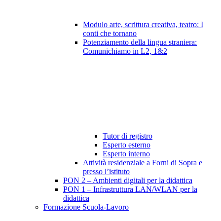
Modulo arte, scrittura creativa, teatro: I
conti che tornano
Potenziamento della lingua straniera:
Comunichiamo in L2, 1&2
Tutor di registro
Esperto esterno
Esperto interno
Attività residenziale a Forni di Sopra e
presso l’istituto
PON 2 – Ambienti digitali per la didattica
PON 1 – Infrastruttura LAN/WLAN per la
didattica
Formazione Scuola-Lavoro