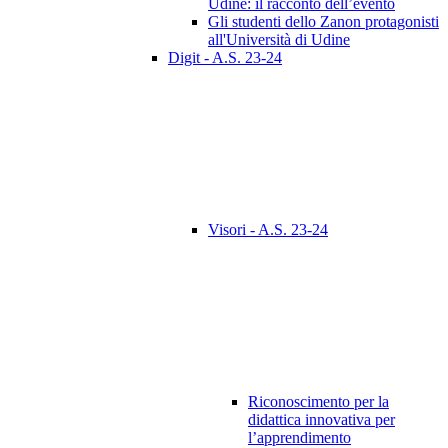
Udine: il racconto dell’evento
Gli studenti dello Zanon protagonisti
all'Università di Udine
Digit - A.S. 23-24
Visori - A.S. 23-24
Riconoscimento per la
didattica innovativa per
l’apprendimento