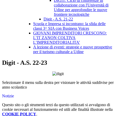
DIGIT: Ciclo di conferenze in
collaborazione con l'Università di
Udine per approfondire le nuove
frontiere tecnologiche
Digit - A.S. 21-22
Scuola e Impresa si incontrano: la sfida delle
classi 3^ SIA con Business Voices
GIOVANI IMPRENDITORI CRESCONO:
L’IT ZANON COLTIVA
L’IMPRENDITORIALITA’
A lezione di eventi: strategie e nuove prospettive
per il turismo culturale a Udine
Digit - A.S. 22-23
Selezionare il menu sulla destra per visionare le attività suddivise per
anno scolastico
Notizie
Questo sito o gli strumenti terzi da questo utilizzati si avvalgono di
cookie necessari al funzionamento ed utili alle finalità illustrate nella
COOKIE POLICY
.