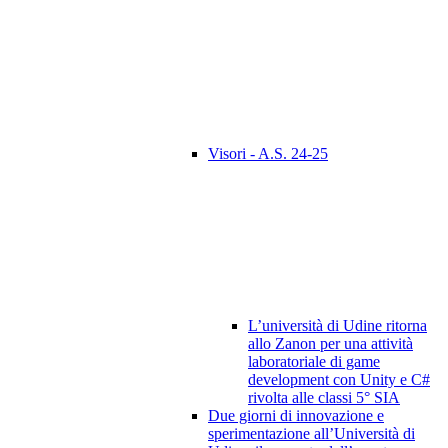
Visori - A.S. 24-25
L’università di Udine ritorna
allo Zanon per una attività
laboratoriale di game
development con Unity e C#
rivolta alle classi 5° SIA
Due giorni di innovazione e
sperimentazione all’Università di