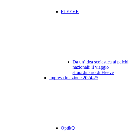
FLEEVE
Da un’idea scolastica ai palchi
nazionali: il viaggio
straordinario di Fleeve
Impresa in azione 2024-25
OptikQ