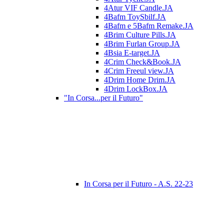
4Atur VIF Candle.JA
4Bafm ToySbilf.JA
4Bafm e 5Bafm Remake.JA
4Brim Culture Pills.JA
4Brim Furlan Group.JA
4Bsia E-target.JA
4Crim Check&Book.JA
4Crim Freeul view.JA
4Drim Home Drim.JA
4Drim LockBox.JA
"In Corsa...per il Futuro"
In Corsa per il Futuro - A.S. 22-23