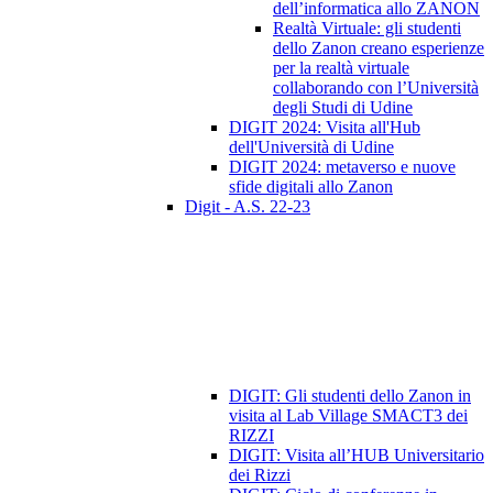
dell’informatica allo ZANON
Realtà Virtuale: gli studenti
dello Zanon creano esperienze
per la realtà virtuale
collaborando con l’Università
degli Studi di Udine
DIGIT 2024: Visita all'Hub
dell'Università di Udine
DIGIT 2024: metaverso e nuove
sfide digitali allo Zanon
Digit - A.S. 22-23
DIGIT: Gli studenti dello Zanon in
visita al Lab Village SMACT3 dei
RIZZI
DIGIT: Visita all’HUB Universitario
dei Rizzi