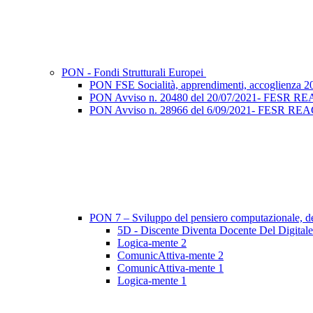
PON - Fondi Strutturali Europei
PON FSE Socialità, apprendimenti, accoglienza 2
PON Avviso n. 20480 del 20/07/2021- FESR REACT 
PON Avviso n. 28966 del 6/09/2021- FESR REACT EU
PON 7 – Sviluppo del pensiero computazionale, dell
5D - Discente Diventa Docente Del Digitale
Logica-mente 2
ComunicAttiva-mente 2
ComunicAttiva-mente 1
Logica-mente 1