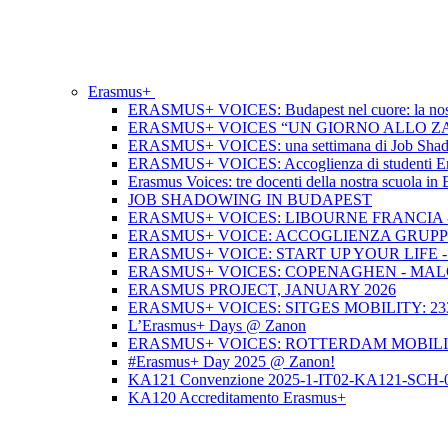
Erasmus+
ERASMUS+ VOICES: Budapest nel cuore: la nos
ERASMUS+ VOICES “UN GIORNO ALLO ZAN
ERASMUS+ VOICES: una settimana di Job Shadowi
ERASMUS+ VOICES: Accoglienza di studenti Erasmu
Erasmus Voices: tre docenti della nostra scuola i
JOB SHADOWING IN BUDAPEST
ERASMUS+ VOICES: LIBOURNE FRANCIA - 
ERASMUS+ VOICE: ACCOGLIENZA GRUPP
ERASMUS+ VOICE: START UP YOUR LIFE 
ERASMUS+ VOICES: COPENAGHEN - MALO
ERASMUS PROJECT, JANUARY 2026
ERASMUS+ VOICES: SITGES MOBILITY: 23
L’Erasmus+ Days @ Zanon
ERASMUS+ VOICES: ROTTERDAM MOBILIT
#Erasmus+ Day 2025 @ Zanon!
KA121 Convenzione 2025-1-IT02-KA121-SCH-
KA120 Accreditamento Erasmus+