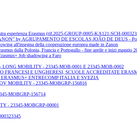
tra esperienza Erasmus (rif.2025-GROUP-0005-KA121-SCH-000323
ON” by AGRUPAMENTO DE ESCOLAS JOÃO DE DEUS - Port
ng all'insegna della cooperazione europea made in Zanon
s dalla Polonia, Francia e Portogallo - fine aprile e inizi maggio 2
n Erasmus+ Job shadowing a Faro
LONG MOBILITY - 23345-MOB-0001 E 23345-MOB-0002
O FRANCESI E UNGHERESI, SCUOLE ACCREDITATE ERAS
- ERASMUS+ ENTRECOMP ITALIA E SVEZIA
V MOBILITY - 23345-MOBGRP-156816
345-MOBGRP-156714
Y - 23345-MOBGRP-00001
000323345