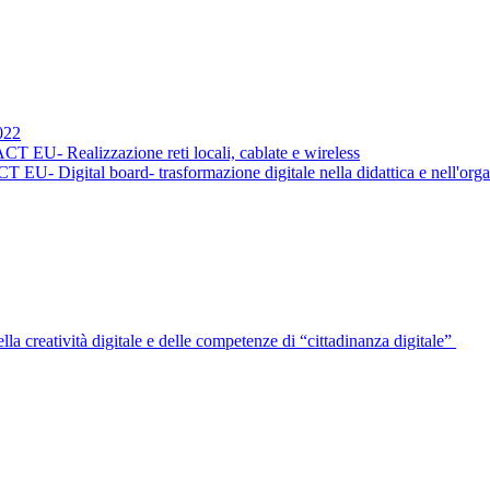
022
EU- Realizzazione reti locali, cablate e wireless
- Digital board- trasformazione digitale nella didattica e nell'org
a creatività digitale e delle competenze di “cittadinanza digitale”