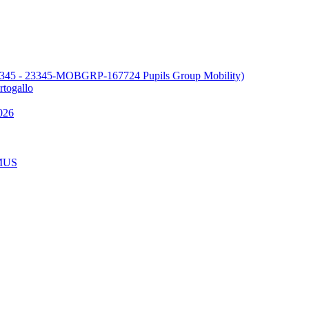
345 - 23345-MOBGRP-167724 Pupils Group Mobility)
ogallo
026
MUS