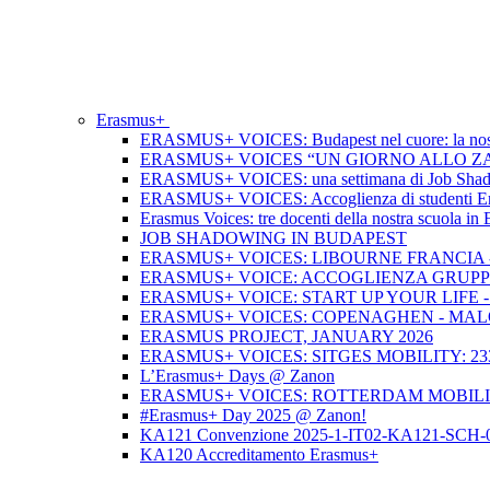
Erasmus+
ERASMUS+ VOICES: Budapest nel cuore: la nos
ERASMUS+ VOICES “UN GIORNO ALLO ZAN
ERASMUS+ VOICES: una settimana di Job Shadowi
ERASMUS+ VOICES: Accoglienza di studenti Erasmu
Erasmus Voices: tre docenti della nostra scuola i
JOB SHADOWING IN BUDAPEST
ERASMUS+ VOICES: LIBOURNE FRANCIA - 
ERASMUS+ VOICE: ACCOGLIENZA GRUPP
ERASMUS+ VOICE: START UP YOUR LIFE 
ERASMUS+ VOICES: COPENAGHEN - MALO
ERASMUS PROJECT, JANUARY 2026
ERASMUS+ VOICES: SITGES MOBILITY: 23
L’Erasmus+ Days @ Zanon
ERASMUS+ VOICES: ROTTERDAM MOBILIT
#Erasmus+ Day 2025 @ Zanon!
KA121 Convenzione 2025-1-IT02-KA121-SCH-
KA120 Accreditamento Erasmus+