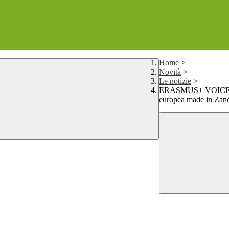
Home
>
Novità
>
Le notizie
>
ERASMUS+ VOICES: un
europea made in Zan