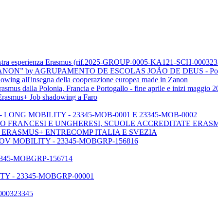
tra esperienza Erasmus (rif.2025-GROUP-0005-KA121-SCH-000323
ON” by AGRUPAMENTO DE ESCOLAS JOÃO DE DEUS - Port
ng all'insegna della cooperazione europea made in Zanon
s dalla Polonia, Francia e Portogallo - fine aprile e inizi maggio 2
n Erasmus+ Job shadowing a Faro
LONG MOBILITY - 23345-MOB-0001 E 23345-MOB-0002
O FRANCESI E UNGHERESI, SCUOLE ACCREDITATE ERAS
- ERASMUS+ ENTRECOMP ITALIA E SVEZIA
V MOBILITY - 23345-MOBGRP-156816
345-MOBGRP-156714
Y - 23345-MOBGRP-00001
000323345