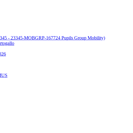
345 - 23345-MOBGRP-167724 Pupils Group Mobility)
ogallo
026
MUS