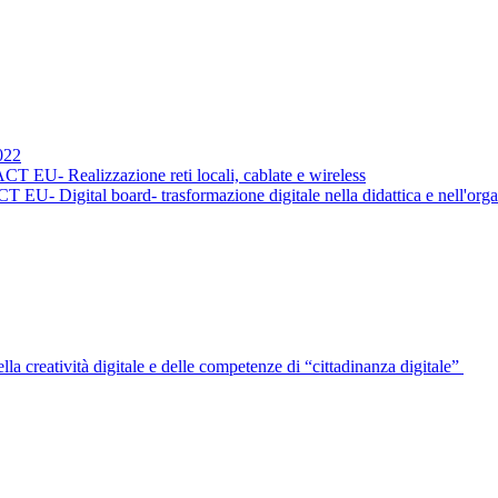
022
EU- Realizzazione reti locali, cablate e wireless
- Digital board- trasformazione digitale nella didattica e nell'org
a creatività digitale e delle competenze di “cittadinanza digitale”