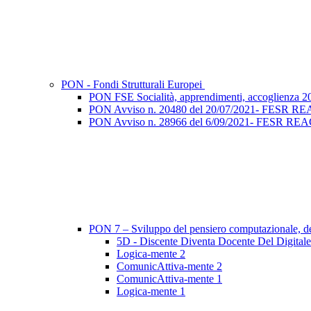
PON - Fondi Strutturali Europei
PON FSE Socialità, apprendimenti, accoglienza 2
PON Avviso n. 20480 del 20/07/2021- FESR REACT 
PON Avviso n. 28966 del 6/09/2021- FESR REACT EU
PON 7 – Sviluppo del pensiero computazionale, dell
5D - Discente Diventa Docente Del Digitale
Logica-mente 2
ComunicAttiva-mente 2
ComunicAttiva-mente 1
Logica-mente 1