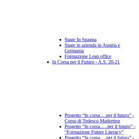
Stage In Spagna
Stage in azienda in Austria e
Germania
Formazione Lean office
In Corsa per il Futuro - A.S. 20-21
Progetto “In corsa….per il futuro” -
Corso di Tedesco Marketing
Progetto “In corsa.….per il futuro” -
“Formazione Future Literacy”
Progetto “In corsa….per il futuro” -