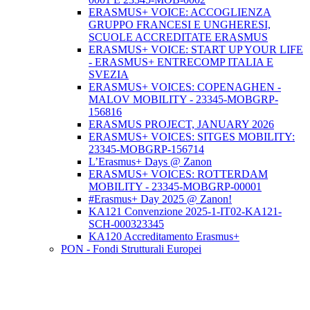
ERASMUS+ VOICE: ACCOGLIENZA
GRUPPO FRANCESI E UNGHERESI,
SCUOLE ACCREDITATE ERASMUS
ERASMUS+ VOICE: START UP YOUR LIFE
- ERASMUS+ ENTRECOMP ITALIA E
SVEZIA
ERASMUS+ VOICES: COPENAGHEN -
MALOV MOBILITY - 23345-MOBGRP-
156816
ERASMUS PROJECT, JANUARY 2026
ERASMUS+ VOICES: SITGES MOBILITY:
23345-MOBGRP-156714
L’Erasmus+ Days @ Zanon
ERASMUS+ VOICES: ROTTERDAM
MOBILITY - 23345-MOBGRP-00001
#Erasmus+ Day 2025 @ Zanon!
KA121 Convenzione 2025-1-IT02-KA121-
SCH-000323345
KA120 Accreditamento Erasmus+
PON - Fondi Strutturali Europei