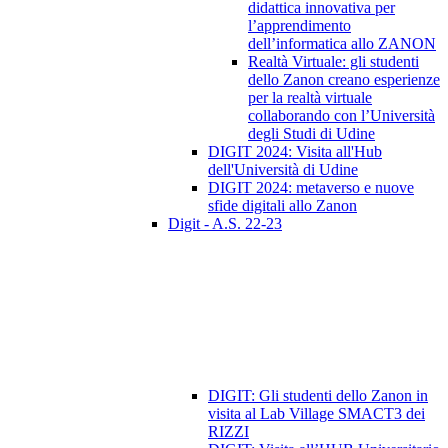
didattica innovativa per
l’apprendimento
dell’informatica allo ZANON
Realtà Virtuale: gli studenti
dello Zanon creano esperienze
per la realtà virtuale
collaborando con l’Università
degli Studi di Udine
DIGIT 2024: Visita all'Hub
dell'Università di Udine
DIGIT 2024: metaverso e nuove
sfide digitali allo Zanon
Digit - A.S. 22-23
DIGIT: Gli studenti dello Zanon in
visita al Lab Village SMACT3 dei
RIZZI