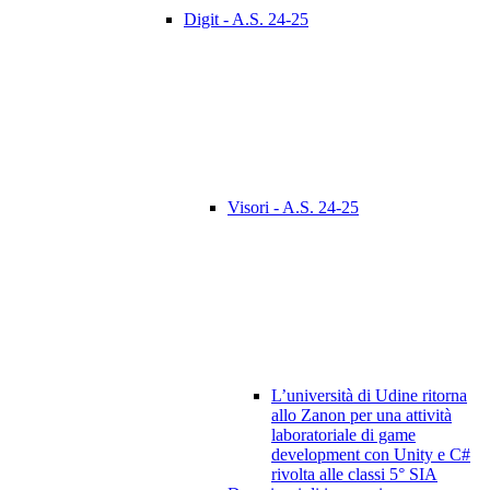
Digit - A.S. 24-25
Visori - A.S. 24-25
L’università di Udine ritorna
allo Zanon per una attività
laboratoriale di game
development con Unity e C#
rivolta alle classi 5° SIA