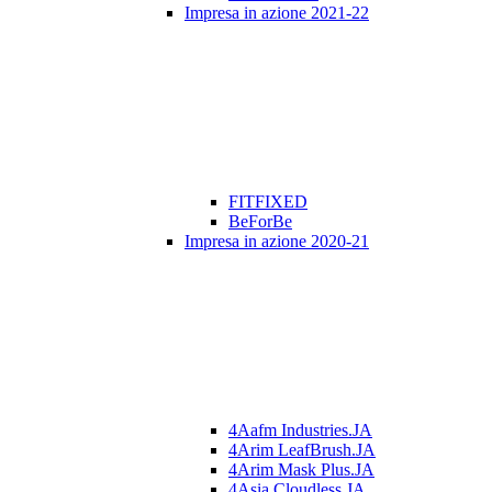
Impresa in azione 2021-22
FITFIXED
BeForBe
Impresa in azione 2020-21
4Aafm Industries.JA
4Arim LeafBrush.JA
4Arim Mask Plus.JA
4Asia Cloudless.JA