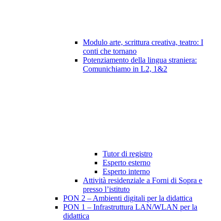
Modulo arte, scrittura creativa, teatro: I
conti che tornano
Potenziamento della lingua straniera:
Comunichiamo in L2, 1&2
Tutor di registro
Esperto esterno
Esperto interno
Attività residenziale a Forni di Sopra e
presso l’istituto
PON 2 – Ambienti digitali per la didattica
PON 1 – Infrastruttura LAN/WLAN per la
didattica