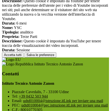
Descrizione:
Questo cookie è impostato da Youtube per tenere
traccia delle preferenze dell'utente per i video di Youtube incorporati
nei siti; può anche determinare se il visitatore del sito web sta
utilizzando la nuova o la vecchia versione dell'interfaccia di
Youtube.
Durata:
6 mesi
Nome:
YSC
Tipologia:
analitico
Proprieta:
Terze Parti
Descrizione:
Questo cookie è impostato da YouTube per tenere
traccia delle visualizzazioni dei video incorporati.
Durata:
Sessione
Accetta tutti
Salva le preferenze
Istituto Tecnico Antonio Zanon
Contatti
Istituto Tecnico Antonio Zanon
Piazzale Cavedalis, 7 - 33100 Udine
Tel:
+39 0432 503 944
Email:
udtd010004@istruzione.it
Link per inviare una mail
PEC:
udtd010004@pec.istruzione.it
Link per inviare una mail
C.F.: 80010770305