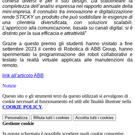
contesti diversi e per il suo design. Da sottolineare la
completezza dell’analisi espressa nel rapporto annuale della
mini-impresa. Il connubio tra innovazione e digitalizzazione
rende STICKY un prodotto che può soddisfare le esigenze di
una clientela diversificata, con soluzioni scalabili.
L’approccio alla comunicazione, basata su canali digital, si è
distinto per la sua efficacia e attrattività
”
Grazie a questo premio gli studenti hanno visitato a fine
settembre 2023 il centro di Robotica di ABB Group, hanno
sperimentato la programmazione dei robot collaborativi e
testato la realtà virtuale applicata alle manutenzioni da
remoto.
link all'articolo ABB
Notizie
Questo sito o gli strumenti terzi da questo utilizzati si avvalgono di
cookie necessari al funzionamento ed utili alle finalità illustrate nella
COOKIE POLICY
.
Personalizza
Rifiuta tutti
i cookies
Accetta tutti
i cookies
Gestione cookie
In questa schermata è possibile scegliere quali cookie consentire.