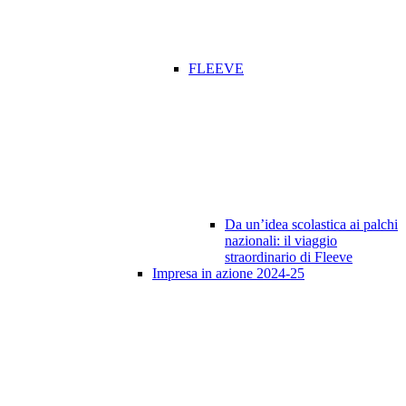
FLEEVE
Da un’idea scolastica ai palchi
nazionali: il viaggio
straordinario di Fleeve
Impresa in azione 2024-25