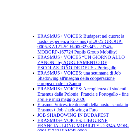
ERASMUS+ VOICES: Budapest nel cuore: la
nostra esperienza Erasmus (rif.2025-GROUP-
0005-KA121-SCH-000323345 - 23345-
MOBGRP-167724 Pupils Group Mobility)
ERASMUS+ VOICES “UN GIORNO ALLO
ZANON” by AGRUPAMENTO DE
ESCOLAS JOÃO DE DEUS - Portogallo
ERASMUS+ VOICES: una settimana di Job
Shadowing all'insegna della cooperazione
europea made in Zanon
ERASMUS+ VOICES: Accoglienza di studenti
Erasmus dalla Polonia, Francia e Portogallo - fine
aprile e inizi maggio 2026
Erasmus Voices: tre docenti della nostra scuola in
Erasmus+ Job shadowing a Faro
JOB SHADOWING IN BUDAPEST
ERASMUS+ VOICES: LIBOURNE
FRANCIA - LONG MOBILITY - 23345-MOB-
0001 E 23345-MOB-0002