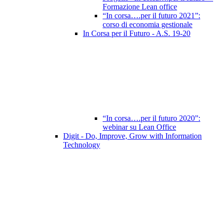
Formazione Lean office
“In corsa….per il futuro 2021”:
corso di economia gestionale
In Corsa per il Futuro - A.S. 19-20
“In corsa….per il futuro 2020”:
webinar su Lean Office
Digit - Do, Improve, Grow with Information
Technology