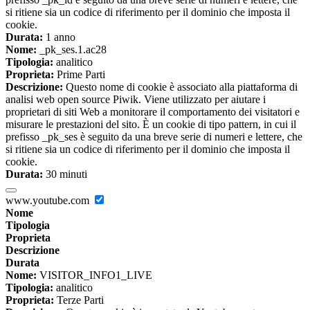
si ritiene sia un codice di riferimento per il dominio che imposta il
cookie.
Durata:
1 anno
Nome:
_pk_ses.1.ac28
Tipologia:
analitico
Proprieta:
Prime Parti
Descrizione:
Questo nome di cookie è associato alla piattaforma di
analisi web open source Piwik. Viene utilizzato per aiutare i
proprietari di siti Web a monitorare il comportamento dei visitatori e
misurare le prestazioni del sito. È un cookie di tipo pattern, in cui il
prefisso _pk_ses è seguito da una breve serie di numeri e lettere, che
si ritiene sia un codice di riferimento per il dominio che imposta il
cookie.
Durata:
30 minuti
www.youtube.com
Nome
Tipologia
Proprieta
Descrizione
Durata
Nome:
VISITOR_INFO1_LIVE
Tipologia:
analitico
Proprieta:
Terze Parti