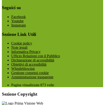
Seguici su
Facebook
Youtube
Instagram
Sezione Link Utili
Cookie policy
Note legali
Informativa Privacy
Ufficio Relazioni con il Pubblico
Dichiarazione di accessibilità
Obiettivi di accessibilità
Whistleblowing
Gestione consensi cookie
Amministrazione trasparente
Pagina visualizzata
873
volte
Sezione Copyright