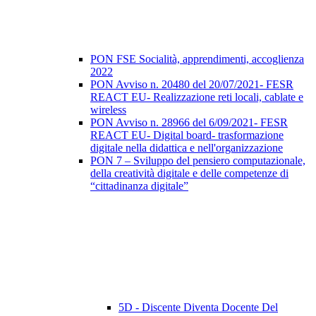
PON FSE Socialità, apprendimenti, accoglienza
2022
PON Avviso n. 20480 del 20/07/2021- FESR
REACT EU- Realizzazione reti locali, cablate e
wireless
PON Avviso n. 28966 del 6/09/2021- FESR
REACT EU- Digital board- trasformazione
digitale nella didattica e nell'organizzazione
PON 7 – Sviluppo del pensiero computazionale,
della creatività digitale e delle competenze di
“cittadinanza digitale”
5D - Discente Diventa Docente Del