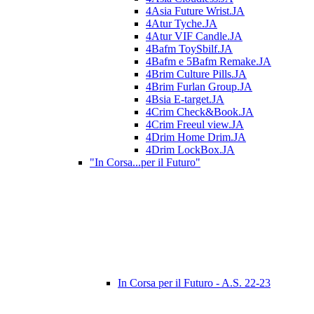
4Asia Future Wrist.JA
4Atur Tyche.JA
4Atur VIF Candle.JA
4Bafm ToySbilf.JA
4Bafm e 5Bafm Remake.JA
4Brim Culture Pills.JA
4Brim Furlan Group.JA
4Bsia E-target.JA
4Crim Check&Book.JA
4Crim Freeul view.JA
4Drim Home Drim.JA
4Drim LockBox.JA
"In Corsa...per il Futuro"
In Corsa per il Futuro - A.S. 22-23