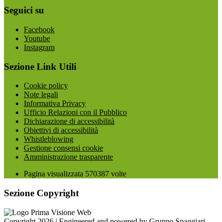
Seguici su
Facebook
Youtube
Instagram
Sezione Link Utili
Cookie policy
Note legali
Informativa Privacy
Ufficio Relazioni con il Pubblico
Dichiarazione di accessibilità
Obiettivi di accessibilità
Whistleblowing
Gestione consensi cookie
Amministrazione trasparente
Pagina visualizzata
570387
volte
Sezione Copyright
Copyright 2026 | Engineered and powered by Gruppo Spaggiari