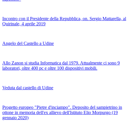
Incontro con il Presidente della Repubblica, on. Sergio Mattarella, al
Quirinale, 4 aprile 2019
Angelo del Castello a Udine
Allo Zanon si studia Informatica dal 1979. Attualmente ci sono 9
laboratori, oltre 400 pc e oltre 100 dispositivi mobili.
Veduta dal castello di Udine
Progetto europeo "Pietre d'inciampo". Deposito del sampietrino in
ottone in memoria dell'ex allievo dell'Istituto Elio Morpurgo (19
gennaio 2020)