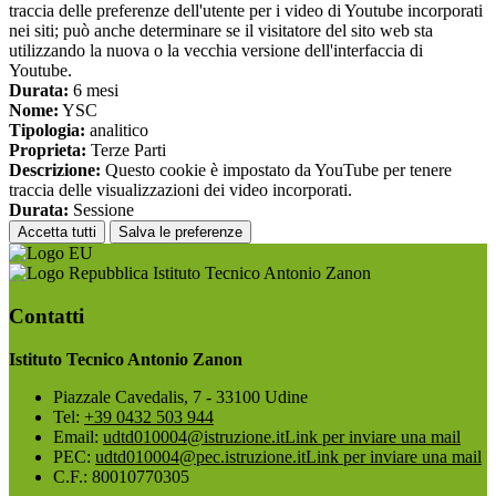
traccia delle preferenze dell'utente per i video di Youtube incorporati
nei siti; può anche determinare se il visitatore del sito web sta
utilizzando la nuova o la vecchia versione dell'interfaccia di
Youtube.
Durata:
6 mesi
Nome:
YSC
Tipologia:
analitico
Proprieta:
Terze Parti
Descrizione:
Questo cookie è impostato da YouTube per tenere
traccia delle visualizzazioni dei video incorporati.
Durata:
Sessione
Accetta tutti
Salva le preferenze
Istituto Tecnico Antonio Zanon
Contatti
Istituto Tecnico Antonio Zanon
Piazzale Cavedalis, 7 - 33100 Udine
Tel:
+39 0432 503 944
Email:
udtd010004@istruzione.it
Link per inviare una mail
PEC:
udtd010004@pec.istruzione.it
Link per inviare una mail
C.F.: 80010770305