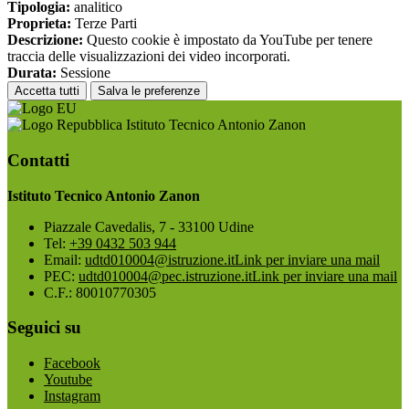
Tipologia:
analitico
Proprieta:
Terze Parti
Descrizione:
Questo cookie è impostato da YouTube per tenere
traccia delle visualizzazioni dei video incorporati.
Durata:
Sessione
Accetta tutti
Salva le preferenze
Istituto Tecnico Antonio Zanon
Contatti
Istituto Tecnico Antonio Zanon
Piazzale Cavedalis, 7 - 33100 Udine
Tel:
+39 0432 503 944
Email:
udtd010004@istruzione.it
Link per inviare una mail
PEC:
udtd010004@pec.istruzione.it
Link per inviare una mail
C.F.: 80010770305
Seguici su
Facebook
Youtube
Instagram