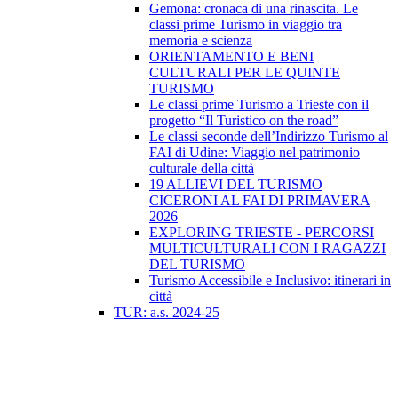
Gemona: cronaca di una rinascita. Le
classi prime Turismo in viaggio tra
memoria e scienza
ORIENTAMENTO E BENI
CULTURALI PER LE QUINTE
TURISMO
Le classi prime Turismo a Trieste con il
progetto “Il Turistico on the road”
Le classi seconde dell’Indirizzo Turismo al
FAI di Udine: Viaggio nel patrimonio
culturale della città
19 ALLIEVI DEL TURISMO
CICERONI AL FAI DI PRIMAVERA
2026
EXPLORING TRIESTE - PERCORSI
MULTICULTURALI CON I RAGAZZI
DEL TURISMO
Turismo Accessibile e Inclusivo: itinerari in
città
TUR: a.s. 2024-25