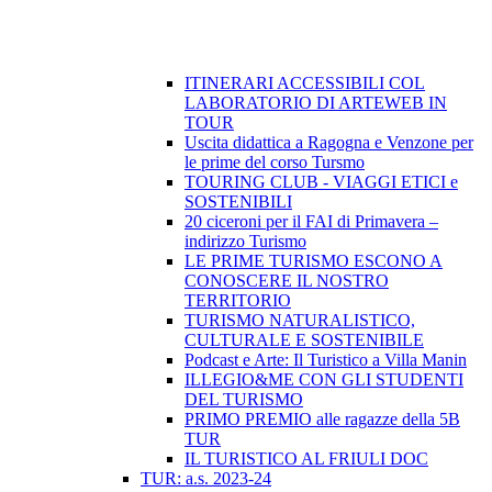
ITINERARI ACCESSIBILI COL
LABORATORIO DI ARTEWEB IN
TOUR
Uscita didattica a Ragogna e Venzone per
le prime del corso Tursmo
TOURING CLUB - VIAGGI ETICI e
SOSTENIBILI
20 ciceroni per il FAI di Primavera –
indirizzo Turismo
LE PRIME TURISMO ESCONO A
CONOSCERE IL NOSTRO
TERRITORIO
TURISMO NATURALISTICO,
CULTURALE E SOSTENIBILE
Podcast e Arte: Il Turistico a Villa Manin
ILLEGIO&ME CON GLI STUDENTI
DEL TURISMO
PRIMO PREMIO alle ragazze della 5B
TUR
IL TURISTICO AL FRIULI DOC
TUR: a.s. 2023-24