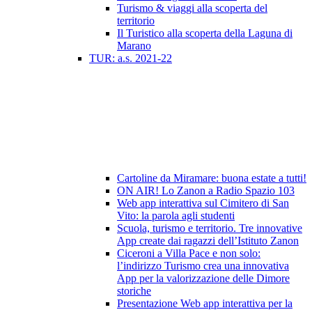
Turismo & viaggi alla scoperta del
territorio
Il Turistico alla scoperta della Laguna di
Marano
TUR: a.s. 2021-22
Cartoline da Miramare: buona estate a tutti!
ON AIR! Lo Zanon a Radio Spazio 103
Web app interattiva sul Cimitero di San
Vito: la parola agli studenti
Scuola, turismo e territorio. Tre innovative
App create dai ragazzi dell’Istituto Zanon
Ciceroni a Villa Pace e non solo:
l’indirizzo Turismo crea una innovativa
App per la valorizzazione delle Dimore
storiche
Presentazione Web app interattiva per la