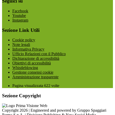
Seguici su
Facebook
Youtube
Instagram
Sezione Link Utili
Cookie policy
Note legali
Informativa Privacy
Ufficio Relazioni con il Pubblico
Dichiarazione di accessibilità
Obiettivi di accessibilità
Whistleblowing
Gestione consensi cookie
Amministrazione trasparente
Pagina visualizzata
622
volte
Sezione Copyright
Copyright 2026 | Engineered and powered by Gruppo Spaggiari
Parma S.p.A. | Divisione Publishing & New Social Media