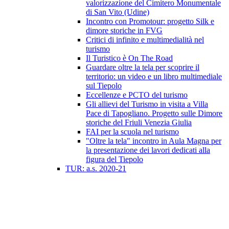
valorizzazione del Cimitero Monumentale
di San Vito (Udine)
Incontro con Promotour: progetto Silk e
dimore storiche in FVG
Critici di infinito e multimedialità nel
turismo
Il Turistico è On The Road
Guardare oltre la tela per scoprire il
territorio: un video e un libro multimediale
sul Tiepolo
Eccellenze e PCTO del turismo
Gli allievi del Turismo in visita a Villa
Pace di Tapogliano. Progetto sulle Dimore
storiche del Friuli Venezia Giulia
FAI per la scuola nel turismo
"Oltre la tela" incontro in Aula Magna per
la presentazione dei lavori dedicati alla
figura del Tiepolo
TUR: a.s. 2020-21