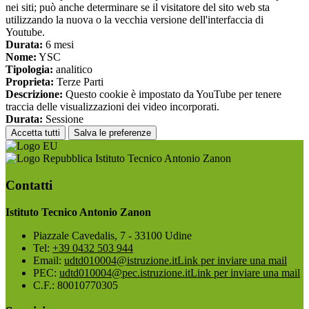
nei siti; può anche determinare se il visitatore del sito web sta
utilizzando la nuova o la vecchia versione dell'interfaccia di
Youtube.
Durata:
6 mesi
Nome:
YSC
Tipologia:
analitico
Proprieta:
Terze Parti
Descrizione:
Questo cookie è impostato da YouTube per tenere
traccia delle visualizzazioni dei video incorporati.
Durata:
Sessione
Accetta tutti
Salva le preferenze
Istituto Tecnico Antonio Zanon
Contatti
Istituto Tecnico Antonio Zanon
Piazzale Cavedalis, 7 - 33100 Udine
Tel:
+39 0432 503 944
Email:
udtd010004@istruzione.it
Link per inviare una mail
PEC:
udtd010004@pec.istruzione.it
Link per inviare una mail
C.F.: 80010770305