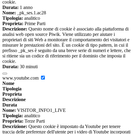
cookie.
Durata:
1 anno
Nome:
_pk_ses.1.ac28
Tipologia:
analitico
Proprieta:
Prime Parti
Descrizione:
Questo nome di cookie è associato alla piattaforma di
analisi web open source Piwik. Viene utilizzato per aiutare i
proprietari di siti Web a monitorare il comportamento dei visitatori e
misurare le prestazioni del sito. È un cookie di tipo pattern, in cui il
prefisso _pk_ses è seguito da una breve serie di numeri e lettere, che
si ritiene sia un codice di riferimento per il dominio che imposta il
cookie.
Durata:
30 minuti
www.youtube.com
Nome
Tipologia
Proprieta
Descrizione
Durata
Nome:
VISITOR_INFO1_LIVE
Tipologia:
analitico
Proprieta:
Terze Parti
Descrizione:
Questo cookie è impostato da Youtube per tenere
traccia delle preferenze dell'utente per i video di Youtube incorporati