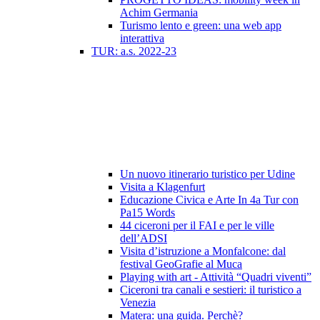
Achim Germania
Turismo lento e green: una web app
interattiva
TUR: a.s. 2022-23
Un nuovo itinerario turistico per Udine
Visita a Klagenfurt
Educazione Civica e Arte In 4a Tur con
Pa15 Words
44 ciceroni per il FAI e per le ville
dell’ADSI
Visita d’istruzione a Monfalcone: dal
festival GeoGrafie al Muca
Playing with art - Attività “Quadri viventi”
Ciceroni tra canali e sestieri: il turistico a
Venezia
Matera: una guida. Perchè?