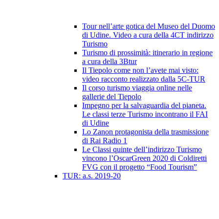
Tour nell’arte gotica del Museo del Duomo
di Udine. Video a cura della 4CT indirizzo
Turismo
Turismo di prossimità: itinerario in regione
a cura della 3Btur
Il Tiepolo come non l’avete mai visto:
video racconto realizzato dalla 5C-TUR
Il corso turismo viaggia online nelle
gallerie del Tiepolo
Impegno per la salvaguardia del pianeta.
Le classi terze Turismo incontrano il FAI
di Udine
Lo Zanon protagonista della trasmissione
di Rai Radio 1
Le Classi quinte dell’indirizzo Turismo
vincono l’OscarGreen 2020 di Coldiretti
FVG con il progetto “Food Tourism”
TUR: a.s. 2019-20