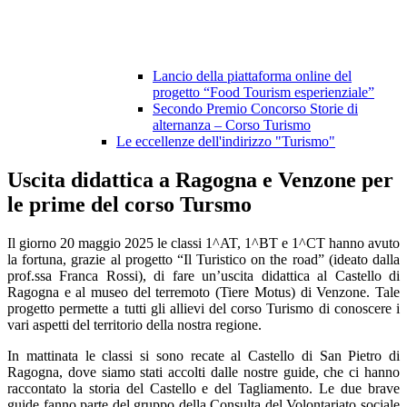
Lancio della piattaforma online del
progetto “Food Tourism esperienziale”
Secondo Premio Concorso Storie di
alternanza – Corso Turismo
Le eccellenze dell'indirizzo "Turismo"
Uscita didattica a Ragogna e Venzone per
le prime del corso Tursmo
Il giorno 20 maggio 2025 le classi 1^AT, 1^BT e 1^CT hanno avuto
la fortuna, grazie al progetto “Il Turistico on the road” (ideato dalla
prof.ssa Franca Rossi), di fare un’uscita didattica al Castello di
Ragogna e al museo del terremoto (Tiere Motus) di Venzone. Tale
progetto
permette a tutti gli allievi del corso Turismo di conoscere i
vari aspetti del territorio della nostra regione.
In mattinata le classi si sono recate al Castello di San Pietro di
Ragogna, dove siamo stati accolti dalle nostre guide, che ci hanno
raccontato la storia del Castello e del Tagliamento. Le due brave
guide fanno parte del gruppo della Consulta del Volontariato sociale