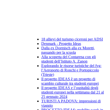
18 allievi del turismo ciceroni per ADSI
Denmark - Progetto Ideas
Dalla ex Dormisch alla ex Moretti,
passando per la scuola
Alla scoperta del Contarena con gli
studenti dell’Istituto A. Zanon
Esplorando le risorse turistiche del fvg:
l’Aeroporto di Ronchi e Portopiccolo
(Trieste)
Il progetto IDEAS è un progetto di
scambio culturale tra studenti europei
Il progetto IDEAS e l’ospitalità degli
studenti europei nella settimana dal 21 al
25 gennaio 2024
TURISTI A PADOVA: impressioni di
viaggio
PROGETTO IDEAS: mobility week in