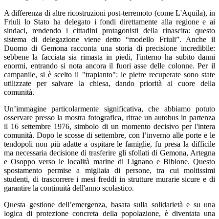
A differenza di altre ricostruzioni post-terremoto (come L'Aquila), in
Friuli lo Stato ha delegato i fondi direttamente alla regione e ai
sindaci, rendendo i cittadini protagonisti della rinascita: questo
sistema di delegazione viene detto “modello Friuli”. Anche il
Duomo di Gemona racconta una storia di precisione incredibile:
sebbene la facciata sia rimasta in piedi, l'interno ha subito danni
enormi, entrando si nota ancora il fuori asse delle colonne. Per il
campanile, si è scelto il "trapianto": le pietre recuperate sono state
utilizzate per salvare la chiesa, dando priorità al cuore della
comunità.
Un’immagine particolarmente significativa, che abbiamo potuto
osservare presso la mostra fotografica, ritrae un autobus in partenza
il 16 settembre 1976, simbolo di un momento decisivo per l'intera
comunità. Dopo le scosse di settembre, con l’inverno alle porte e le
tendopoli non più adatte a ospitare le famiglie, fu presa la difficile
ma necessaria decisione di trasferire gli sfollati di Gemona, Artegna
e Osoppo verso le località marine di Lignano e Bibione. Questo
spostamento permise a migliaia di persone, tra cui moltissimi
studenti, di trascorrere i mesi freddi in strutture murarie sicure e di
garantire la continuità dell'anno scolastico.
Questa gestione dell’emergenza, basata sulla solidarietà e su una
logica di protezione concreta della popolazione, è diventata una