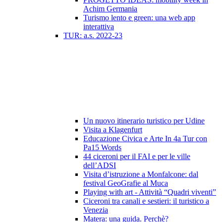
Achim Germania
Turismo lento e green: una web app
interattiva
TUR: a.s. 2022-23
Un nuovo itinerario turistico per Udine
Visita a Klagenfurt
Educazione Civica e Arte In 4a Tur con
Pa15 Words
44 ciceroni per il FAI e per le ville
dell’ADSI
Visita d’istruzione a Monfalcone: dal
festival GeoGrafie al Muca
Playing with art - Attività “Quadri viventi”
Ciceroni tra canali e sestieri: il turistico a
Venezia
Matera: una guida. Perchè?