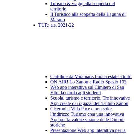
Turismo & viaggi alla scoperta del
territorio
Il Turistico alla scoperta della Laguna di
Marano
TUR: a.s. 2021-22
Cartoline da Miramare: buona estate a tutti!
ON AIR! Lo Zanon a Radio Spazio 103
Web app interattiva sul Cimitero di San
Vito: la parola agli studenti
Scuola, turismo e territorio. Tre innovative
App create dai ragazzi dell’Istituto Zanon
Ciceroni a Villa Pace e non solo:
l’indirizzo Turismo crea una innovativa
App per la valorizzazione delle Dimore
storiche
Presentazione Web app interattiva per la