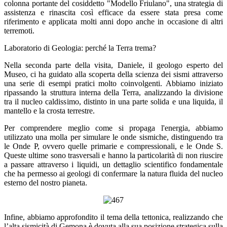
colonna portante del cosiddetto "Modello Friulano", una strategia di
assistenza e rinascita così efficace da essere stata presa come
riferimento e applicata molti anni dopo anche in occasione di altri
terremoti.
Laboratorio di Geologia: perché la Terra trema?
Nella seconda parte della visita, Daniele, il geologo esperto del
Museo, ci ha guidato alla scoperta della scienza dei sismi attraverso
una serie di esempi pratici molto coinvolgenti. Abbiamo iniziato
ripassando la struttura interna della Terra, analizzando la divisione
tra il nucleo caldissimo, distinto in una parte solida e una liquida, il
mantello e la crosta terrestre.
Per comprendere meglio come si propaga l'energia, abbiamo
utilizzato una molla per simulare le onde sismiche, distinguendo tra
le Onde P, ovvero quelle primarie e compressionali, e le Onde S.
Queste ultime sono trasversali e hanno la particolarità di non riuscire
a passare attraverso i liquidi, un dettaglio scientifico fondamentale
che ha permesso ai geologi di confermare la natura fluida del nucleo
esterno del nostro pianeta.
Infine, abbiamo approfondito il tema della tettonica, realizzando che
l’alta sismicità di Gemona è dovuta alla sua posizione strategica sulla