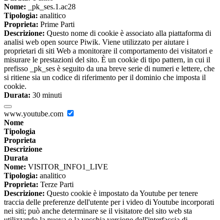
Nome:
_pk_ses.1.ac28
Tipologia:
analitico
Proprieta:
Prime Parti
Descrizione:
Questo nome di cookie è associato alla piattaforma di
analisi web open source Piwik. Viene utilizzato per aiutare i
proprietari di siti Web a monitorare il comportamento dei visitatori e
misurare le prestazioni del sito. È un cookie di tipo pattern, in cui il
prefisso _pk_ses è seguito da una breve serie di numeri e lettere, che
si ritiene sia un codice di riferimento per il dominio che imposta il
cookie.
Durata:
30 minuti
www.youtube.com
Nome
Tipologia
Proprieta
Descrizione
Durata
Nome:
VISITOR_INFO1_LIVE
Tipologia:
analitico
Proprieta:
Terze Parti
Descrizione:
Questo cookie è impostato da Youtube per tenere
traccia delle preferenze dell'utente per i video di Youtube incorporati
nei siti; può anche determinare se il visitatore del sito web sta
utilizzando la nuova o la vecchia versione dell'interfaccia di