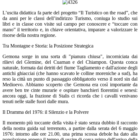
L’uscita didattica fa parte del progetto “Il Turistico on the road”, che
da anni per le classi dell’indirizzo Turismo, coniuga lo studio sui
libri e in classe con visite sul campo per conoscere e “toccare con
mano” il territorio e, in chiave orientativa, imparare a valorizzare le
risorse della nostra regione.
Tra Montagne e Storia: la Posizione Strategica
Gemona sorge in una sorta di "pianura chiusa", incorniciata dai
rilievi del Glemine, del Cuarnan e del Chiampon. Questa conca
naturale, formata dai detriti del fiume Tagliamento e dall'azione degli
antichi ghiacciai (che hanno scavato le colline moreniche a sud), ha
reso la città un punto di passaggio obbligatorio verso il nord sin dal
Medioevo. Abbiamo scoperto che Gemona era così importante da
avere ben tre cinte murarie e ospitare banchieri fiorentini e senesi:
ancora oggi, la frazione di Stalis ci ricorda che i cavalli venivano
tenuti nelle stalle fuori dalle mura.
Il Dramma del 1976: il Silenzio e la Polvere
Il momento più toccante della visita è stato senza dubbio il racconto
della nostra guida sul terremoto, a partire dalla serata del 6 maggio
1976: intorno alle ore 21.00, una prima scossa debole ha dato alla
popolazione appena il tempo di uscire di corsa prima dell'arrivo della