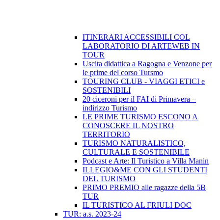
ITINERARI ACCESSIBILI COL
LABORATORIO DI ARTEWEB IN
TOUR
Uscita didattica a Ragogna e Venzone per
le prime del corso Tursmo
TOURING CLUB - VIAGGI ETICI e
SOSTENIBILI
20 ciceroni per il FAI di Primavera –
indirizzo Turismo
LE PRIME TURISMO ESCONO A
CONOSCERE IL NOSTRO
TERRITORIO
TURISMO NATURALISTICO,
CULTURALE E SOSTENIBILE
Podcast e Arte: Il Turistico a Villa Manin
ILLEGIO&ME CON GLI STUDENTI
DEL TURISMO
PRIMO PREMIO alle ragazze della 5B
TUR
IL TURISTICO AL FRIULI DOC
TUR: a.s. 2023-24