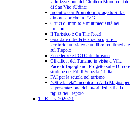
valorizzazione del Cimitero Monumentale
di San Vito (Udine)
Incontro con Promotour: progetto Silk e
dimore storiche in FVG
Critici di infinito e multimedialità nel
turismo
Il Turistico è On The Road
Guardare oltre la tela per scoprire il
territorio: un video e un libro multimediale
sul Tiepolo
Eccellenze e PCTO del turismo
Gli allievi del Turismo in visita a Villa
Pace di Tapogliano. Progetto sulle Dimore
storiche del Friuli Venezia Giulia
FAI per la scuola nel turismo
"Oltre la tela" incontro in Aula Magna per
la presentazione dei lavori dedicati alla
figura del Tiepolo
TUR: a.s. 2020-21