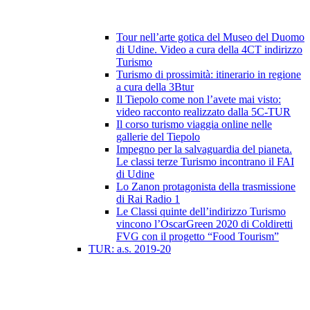
Tour nell’arte gotica del Museo del Duomo
di Udine. Video a cura della 4CT indirizzo
Turismo
Turismo di prossimità: itinerario in regione
a cura della 3Btur
Il Tiepolo come non l’avete mai visto:
video racconto realizzato dalla 5C-TUR
Il corso turismo viaggia online nelle
gallerie del Tiepolo
Impegno per la salvaguardia del pianeta.
Le classi terze Turismo incontrano il FAI
di Udine
Lo Zanon protagonista della trasmissione
di Rai Radio 1
Le Classi quinte dell’indirizzo Turismo
vincono l’OscarGreen 2020 di Coldiretti
FVG con il progetto “Food Tourism”
TUR: a.s. 2019-20