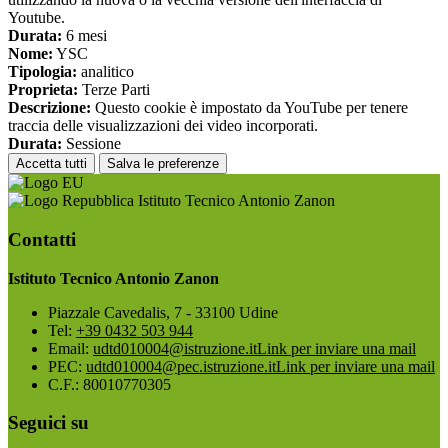
Youtube.
Durata:
6 mesi
Nome:
YSC
Tipologia:
analitico
Proprieta:
Terze Parti
Descrizione:
Questo cookie è impostato da YouTube per tenere
traccia delle visualizzazioni dei video incorporati.
Durata:
Sessione
Accetta tutti
Salva le preferenze
Istituto Tecnico Antonio Zanon
Contatti
Istituto Tecnico Antonio Zanon
Piazzale Cavedalis, 7 - 33100 Udine
Tel:
+39 0432 503 944
Email:
udtd010004@istruzione.it
Link per inviare una mail
PEC:
udtd010004@pec.istruzione.it
Link per inviare una mail
C.F.: 80010770305
Seguici su