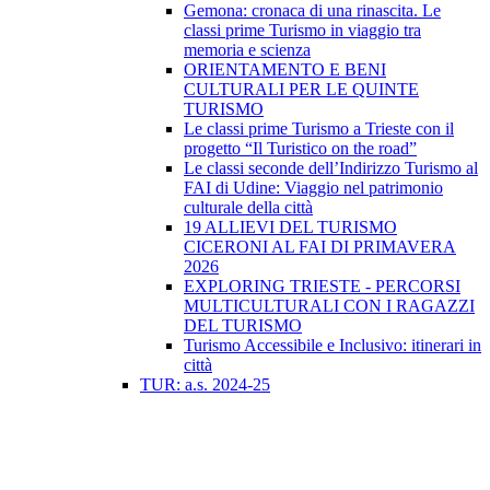
Gemona: cronaca di una rinascita. Le
classi prime Turismo in viaggio tra
memoria e scienza
ORIENTAMENTO E BENI
CULTURALI PER LE QUINTE
TURISMO
Le classi prime Turismo a Trieste con il
progetto “Il Turistico on the road”
Le classi seconde dell’Indirizzo Turismo al
FAI di Udine: Viaggio nel patrimonio
culturale della città
19 ALLIEVI DEL TURISMO
CICERONI AL FAI DI PRIMAVERA
2026
EXPLORING TRIESTE - PERCORSI
MULTICULTURALI CON I RAGAZZI
DEL TURISMO
Turismo Accessibile e Inclusivo: itinerari in
città
TUR: a.s. 2024-25