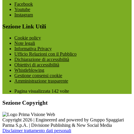
Facebook
Youtube
Instagram
Sezione Link Utili
Cookie policy
Note legali
Informativa Privacy
Ufficio Relazioni con il Pubblico
Dichiarazione di accessibilità
Obiettivi di accessibilità
Whistleblowing
Gestione consensi cookie
Amministrazione trasparente
Pagina visualizzata
142
volte
Sezione Copyright
Copyright 2026 | Engineered and powered by Gruppo Spaggiari
Parma S.p.A. | Divisione Publishing & New Social Media
Disclaimer trattamento dati personali