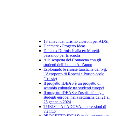
18 allievi del turismo ciceroni per ADSI
Denmark - Progetto Ideas
Dalla ex Dormisch alla ex Moretti,
passando per la scuola
Alla scoperta del Contarena con gli
studenti dell’Istituto A. Zanon
Esplorando le risorse turistiche del fvg:
l’Aeroporto di Ronchi e Portopiccolo
(Trieste)
Il progetto IDEAS è un progetto di
scambio culturale tra studenti europei
Il progetto IDEAS e l’ospitalità degli
studenti europei nella settimana dal 21 al
25 gennaio 2024
TURISTI A PADOVA: impressioni di
viaggio
PROGETTO IDEAS: mobility week in