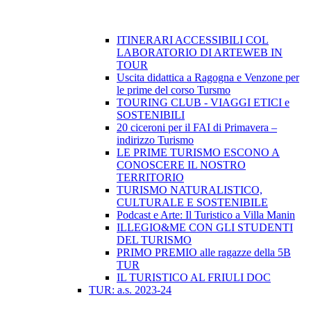
ITINERARI ACCESSIBILI COL
LABORATORIO DI ARTEWEB IN
TOUR
Uscita didattica a Ragogna e Venzone per
le prime del corso Tursmo
TOURING CLUB - VIAGGI ETICI e
SOSTENIBILI
20 ciceroni per il FAI di Primavera –
indirizzo Turismo
LE PRIME TURISMO ESCONO A
CONOSCERE IL NOSTRO
TERRITORIO
TURISMO NATURALISTICO,
CULTURALE E SOSTENIBILE
Podcast e Arte: Il Turistico a Villa Manin
ILLEGIO&ME CON GLI STUDENTI
DEL TURISMO
PRIMO PREMIO alle ragazze della 5B
TUR
IL TURISTICO AL FRIULI DOC
TUR: a.s. 2023-24