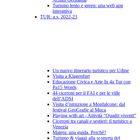
Turismo lento e green: una web app
interattiva
TUR: a.s. 2022-23
Un nuovo itinerario turistico per Udine
Visita a Klagenfurt
Educazione Civica e Arte In 4a Tur con
Pa15 Words
44 ciceroni per il FAI e per le ville
dell’ADSI
Visita d’istruzione a Monfalcone: dal
festival GeoGrafie al Muca
Playing with art - Attività “Quadri viventi”
Ciceroni tra canali e sestieri: il turistico a
Venezia
Matera: una guida. Perchè?
Turismo & viaggi alla scoperta del