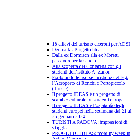
18 allievi del turismo ciceroni per ADSI
Denmark - Progetto Ideas
Dalla ex Dormisch alla ex Moretti,
passando per la scuola
Alla scoperta del Contarena con gli
studenti dell’Istituto A. Zanon
Esplorando le risorse turistiche del fvg:
l’Aeroporto di Ronchi e Portopiccolo
(Trieste)
Il progetto IDEAS è un progetto di
scambio culturale tra studenti europei
Il progetto IDEAS e l’ospitalità degli
studenti europei nella settimana dal 21 al
25 gennaio 2024
TURISTI A PADOVA: impressioni di
viaggio
PROGETTO IDEAS: mobility week in
Achim Germania