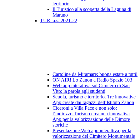
territorio
Il Turistico alla scoperta della Laguna di
Marano
TUR: a.s. 2021-22
Cartoline da Miramare: buona estate a tutti!
ON AIR! Lo Zanon a Radio Spazio 103
Web app interattiva sul Cimitero di San
Vito: la parola agli studenti
Scuola, turismo e territorio. Tre innovative
App create dai ragazzi dell’Istituto Zanon
Ciceroni a Villa Pace e non solo:
l’indirizzo Turismo crea una innovativa
App per la valorizzazione delle Dimore
storiche
Presentazione Web app interattiva per la
valorizzazione del Cimitero Monumentale