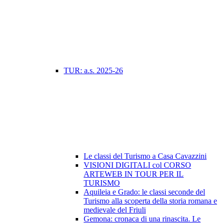
TUR: a.s. 2025-26
Le classi del Turismo a Casa Cavazzini
VISIONI DIGITALI col CORSO
ARTEWEB IN TOUR PER IL
TURISMO
Aquileia e Grado: le classi seconde del
Turismo alla scoperta della storia romana e
medievale del Friuli
Gemona: cronaca di una rinascita. Le