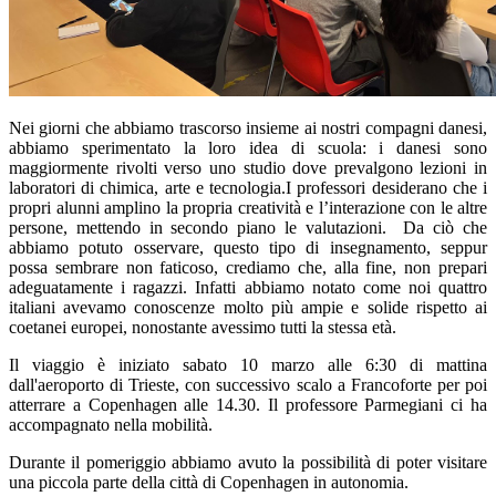
Nei giorni che abbiamo trascorso insieme ai nostri compagni danesi,
abbiamo sperimentato la loro idea di scuola: i danesi sono
maggiormente rivolti verso uno studio dove prevalgono lezioni in
laboratori di chimica, arte e tecnologia.I professori desiderano che i
propri alunni amplino la propria creatività e l’interazione con le altre
persone, mettendo in secondo piano le valutazioni. Da ciò che
abbiamo potuto osservare, questo tipo di insegnamento, seppur
possa sembrare non faticoso, crediamo che, alla fine, non prepari
adeguatamente i ragazzi. Infatti abbiamo notato come noi quattro
italiani avevamo conoscenze molto più ampie e solide rispetto ai
coetanei europei, nonostante avessimo tutti la stessa età.
Il viaggio è iniziato sabato 10 marzo alle 6:30 di mattina
dall'aeroporto di Trieste, con successivo scalo a Francoforte per poi
atterrare a Copenhagen alle 14.30. Il professore Parmegiani ci ha
accompagnato nella mobilità.
Durante il pomeriggio abbiamo avuto la possibilità di poter visitare
una piccola parte della città di Copenhagen in autonomia.