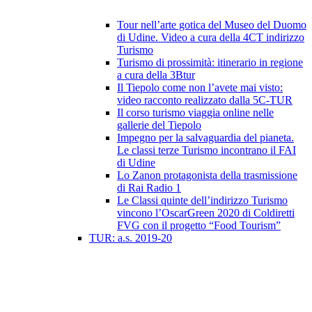
Tour nell’arte gotica del Museo del Duomo
di Udine. Video a cura della 4CT indirizzo
Turismo
Turismo di prossimità: itinerario in regione
a cura della 3Btur
Il Tiepolo come non l’avete mai visto:
video racconto realizzato dalla 5C-TUR
Il corso turismo viaggia online nelle
gallerie del Tiepolo
Impegno per la salvaguardia del pianeta.
Le classi terze Turismo incontrano il FAI
di Udine
Lo Zanon protagonista della trasmissione
di Rai Radio 1
Le Classi quinte dell’indirizzo Turismo
vincono l’OscarGreen 2020 di Coldiretti
FVG con il progetto “Food Tourism”
TUR: a.s. 2019-20