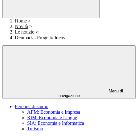
Home
>
Novità
>
Le notizie
>
Denmark - Progetto Ideas
Menu di
navigazione
Percorsi di studio
AFM: Economia e Impresa
RIM: Economia e Lingue
SIA: Economia e Informatica
Turismo