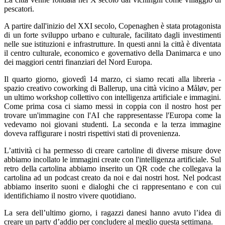
pescatori.
A partire dall'inizio del XXI secolo, Copenaghen è stata protagonista
di un forte sviluppo urbano e culturale, facilitato dagli investimenti
nelle sue istituzioni e infrastrutture. In questi anni la città è diventata
il centro culturale, economico e governativo della Danimarca e uno
dei maggiori centri finanziari del Nord Europa.
Il quarto giorno, giovedì 14 marzo, ci siamo recati alla libreria -
spazio creativo coworking di Ballerup, una città vicino a Måløv, per
un ultimo workshop collettivo con intelligenza artificiale e immagini.
Come prima cosa ci siamo messi in coppia con il nostro host per
trovare un'immagine con l'AI che rappresentasse l'Europa come la
vedevamo noi giovani studenti. La seconda e la terza immagine
doveva raffigurare i nostri rispettivi stati di provenienza.
L’attività ci ha permesso di creare cartoline di diverse misure dove
abbiamo incollato le immagini create con l'intelligenza artificiale. Sul
retro della cartolina abbiamo inserito un QR code che collegava la
cartolina ad un podcast creato da noi e dai nostri host. Nel podcast
abbiamo inserito suoni e dialoghi che ci rappresentano e con cui
identifichiamo il nostro vivere quotidiano.
La sera dell’ultimo giorno, i ragazzi danesi hanno avuto l’idea di
creare un party d’addio per concludere al meglio questa settimana.