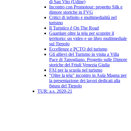
di San Vito (Udine)
Incontro con Promotour: progetto Silk e
dimore storiche in FVG
Critici di infinito e multimedialità nel
turismo
Il Turistico è On The Road
Guardare oltre la tela per scoprire il
territorio: un video e un libro multimediale
sul Tiepolo
Eccellenze e PCTO del turismo
Gli allievi del Turismo in visita a Villa
Pace di Tapogliano. Progetto sulle Dimore
storiche del Friuli Venezia Giulia
FAI per la scuola nel turismo
"Oltre la tela" incontro in Aula Magna per
la presentazione dei lavori dedicati alla
figura del Tiepolo
TUR: a.s. 2020-21