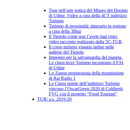
Tour nell’arte gotica del Museo del Duomo
di Udine. Video a cura della 4CT indirizzo
Turismo
Turismo di prossimità: itinerario in regione
a cura della 3Btur
Il Tiepolo come non l’avete mai visto:
video racconto realizzato dalla 5C-TUR
Il corso turismo viaggia online nelle
gallerie del Tiepolo
Impegno per la salvaguardia del pianeta.
Le classi terze Turismo incontrano il FAI
di Udine
Lo Zanon protagonista della trasmissione
di Rai Radio 1
Le Classi quinte dell’indirizzo Turismo
vincono l’OscarGreen 2020 di Coldiretti
FVG con il progetto “Food Tourism”
TUR: a.s. 2019-20