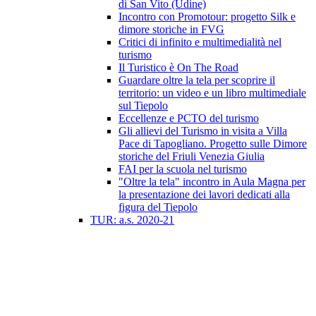
di San Vito (Udine)
Incontro con Promotour: progetto Silk e
dimore storiche in FVG
Critici di infinito e multimedialità nel
turismo
Il Turistico è On The Road
Guardare oltre la tela per scoprire il
territorio: un video e un libro multimediale
sul Tiepolo
Eccellenze e PCTO del turismo
Gli allievi del Turismo in visita a Villa
Pace di Tapogliano. Progetto sulle Dimore
storiche del Friuli Venezia Giulia
FAI per la scuola nel turismo
"Oltre la tela" incontro in Aula Magna per
la presentazione dei lavori dedicati alla
figura del Tiepolo
TUR: a.s. 2020-21