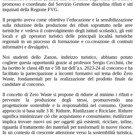
promosso e coordinato dal Servizio Gestione disciplina rifiuti e siti
inquinati della Regione FVG.
Il progetto aveva come obiettivo l’educazione e la sensibilizzazione
sulla riduzione della produzione dei rifiuti soprattutto nelle aree
turistiche e vedeva il coinvolgimento degli istituti scolastici, gli enti
locali e gli operatori turistici delle principali località turistiche
regionali in un processo di formazione e co-creazione di contnuti
informativi e divulgativi.
Noi studenti dello Zanon, indirizzo turistico, abbiamo potuto
cogliere questa opportunità grazie al professor Sergio Cecchini, che
ha iscritto le classi 4B tur e 5B tur dell’a.s. 2023-24 al concorso e ha
facilitato la partecipazione a incontri formativi sul tema dello Zero
Waste, fondamentali per la realizzazione del prodotto finale da
candidare al concorso.
Il concetto di Zero Waste si propone di ridurre al minimo i rifiuti e
prevenire la produzione degli stessi, promuovendo una
progettazione sostenibile e la responsabilità nel consumo. Questo
approccio si basa sulle 3 R:
Ridurre
,
Riutilizzare
e
Riciclare
. Ridurre
significa minimizzare ciò che acquistiamo e consumiamo; riutilizzare
implica trovare nuovi usi per oggetti già esistenti; riciclare, infine,
riguarda il trattamento dei materiali per trasformarli in nuove risorse.
In un contesto di crescente attenzione verso la sostenibilità turistica,