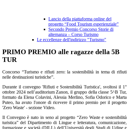
Lancio della piattaforma online del
progetto “Food Tourism esperienziale”
Secondo Premio Concorso Storie di
alternanza – Corso Turismo
Le eccellenze dell'indirizzo "Turismo"
PRIMO PREMIO alle ragazze della 5B
TUR
Concorso “Turismo e rifiuti zero: la sostenibilità in tema di rifiuti
nelle destinazioni turistiche”.
Durante il convegno 'Rifiuti e Sostenibilità Turistica', svoltosi il 1°
ottobre 2024 nell’auditorium Zanon, il gruppo della classe 5^B Tur,
formato da Elena Colavini, Alessia Merlino, Sofia Odorico e Marta
Puteo, ha avuto l'onore di ricevere il primo premio per il progetto
'Zero Waste' - sezione Video.
Il Convegno è nato in seno al progetto “Zero Waste e sostenibilità
turistica” del Dipartimento di Lingue e letteratura, comunicazione,
formazione e società (DILL) dell’Università degli Studi di Udine e