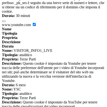
prefisso _pk_ses è seguito da una breve serie di numeri e lettere, che
si ritiene sia un codice di riferimento per il dominio che imposta il
cookie.
Durata:
30 minuti
www.youtube.com
Nome
Tipologia
Proprieta
Descrizione
Durata
Nome:
VISITOR_INFO1_LIVE
Tipologia:
analitico
Proprieta:
Terze Parti
Descrizione:
Questo cookie è impostato da Youtube per tenere
traccia delle preferenze dell'utente per i video di Youtube incorporati
nei siti; può anche determinare se il visitatore del sito web sta
utilizzando la nuova o la vecchia versione dell'interfaccia di
Youtube.
Durata:
6 mesi
Nome:
YSC
Tipologia:
analitico
Proprieta:
Terze Parti
Descrizione:
Questo cookie è impostato da YouTube per tenere
traccia delle visualizzazioni dei video incorporati.