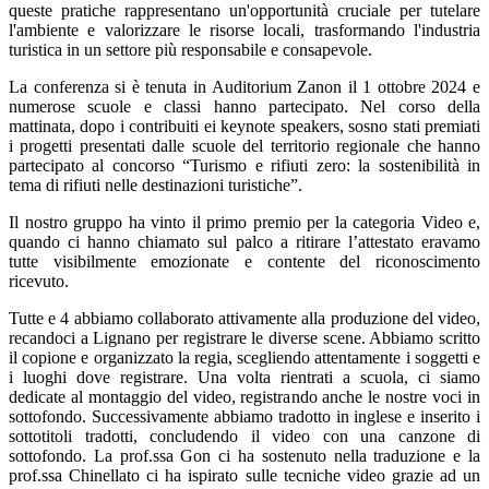
queste pratiche rappresentano un'opportunità cruciale per tutelare
l'ambiente e valorizzare le risorse locali, trasformando l'industria
turistica in un settore più responsabile e consapevole.
La conferenza si è tenuta in Auditorium Zanon il 1 ottobre 2024 e
numerose scuole e classi hanno partecipato. Nel corso della
mattinata, dopo i contribuiti ei keynote speakers, sosno stati premiati
i progetti presentati dalle scuole del territorio regionale che hanno
partecipato al concorso “Turismo e rifiuti zero: la sostenibilità in
tema di rifiuti nelle destinazioni turistiche”.
Il nostro gruppo ha vinto il primo premio per la categoria Video e,
quando ci hanno chiamato sul palco a ritirare l’attestato eravamo
tutte visibilmente emozionate e contente del riconoscimento
ricevuto.
Tutte e 4 abbiamo collaborato attivamente alla produzione del video,
recandoci a Lignano per registrare le diverse scene. Abbiamo scritto
il copione e organizzato la regia, scegliendo attentamente i soggetti e
i luoghi dove registrare. Una volta rientrati a scuola, ci siamo
dedicate al montaggio del video, registrando anche le nostre voci in
sottofondo. Successivamente abbiamo tradotto in inglese e inserito i
sottotitoli tradotti, concludendo il video con una canzone di
sottofondo. La prof.ssa Gon ci ha sostenuto nella traduzione e la
prof.ssa Chinellato ci ha ispirato sulle tecniche video grazie ad un