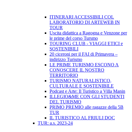
ITINERARI ACCESSIBILI COL
LABORATORIO DI ARTEWEB IN
TOUR
Uscita didattica a Ragogna e Venzone per
le prime del corso Tursmo
TOURING CLUB - VIAGGI ETICI e
SOSTENIBILI
20 ciceroni per il FAI di Primavera –
indirizzo Turismo
LE PRIME TURISMO ESCONO A
CONOSCERE IL NOSTRO
TERRITORIO
TURISMO NATURALISTICO,
CULTURALE E SOSTENIBILE
Podcast e Arte: Il Turistico a Villa Manin
ILLEGIO&ME CON GLI STUDENTI
DEL TURISMO
PRIMO PREMIO alle ragazze della 5B
TUR
IL TURISTICO AL FRIULI DOC
TUR: a.s. 2023-24