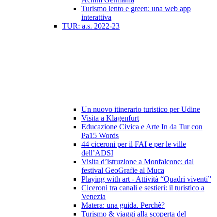
Turismo lento e green: una web app
interattiva
TUR: a.s. 2022-23
Un nuovo itinerario turistico per Udine
Visita a Klagenfurt
Educazione Civica e Arte In 4a Tur con
Pa15 Words
44 ciceroni per il FAI e per le ville
dell’ADSI
Visita d’istruzione a Monfalcone: dal
festival GeoGrafie al Muca
Playing with art - Attività “Quadri viventi”
Ciceroni tra canali e sestieri: il turistico a
Venezia
Matera: una guida. Perchè?
Turismo & viaggi alla scoperta del