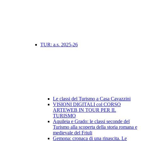
TUR: a.s. 2025-26
Le classi del Turismo a Casa Cavazzini
VISIONI DIGITALI col CORSO
ARTEWEB IN TOUR PER IL
TURISMO
Aquileia e Grado: le classi seconde del
Turismo alla scoperta della storia romana e
medievale del Friuli
Gemona: cronaca di una rinascita. Le