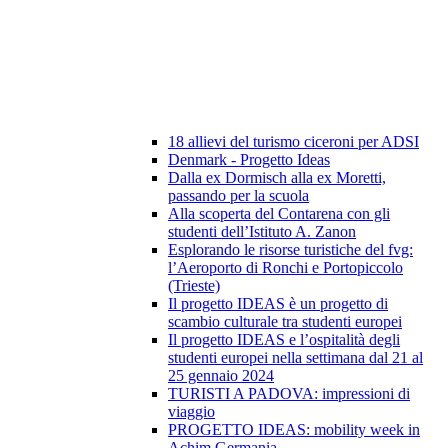
18 allievi del turismo ciceroni per ADSI
Denmark - Progetto Ideas
Dalla ex Dormisch alla ex Moretti,
passando per la scuola
Alla scoperta del Contarena con gli
studenti dell’Istituto A. Zanon
Esplorando le risorse turistiche del fvg:
l’Aeroporto di Ronchi e Portopiccolo
(Trieste)
Il progetto IDEAS è un progetto di
scambio culturale tra studenti europei
Il progetto IDEAS e l’ospitalità degli
studenti europei nella settimana dal 21 al
25 gennaio 2024
TURISTI A PADOVA: impressioni di
viaggio
PROGETTO IDEAS: mobility week in
Achim Germania