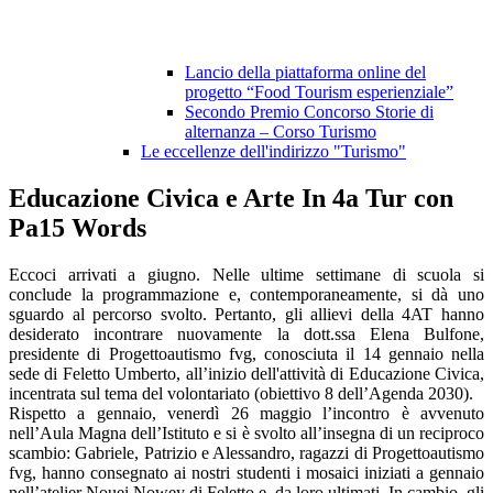
Lancio della piattaforma online del
progetto “Food Tourism esperienziale”
Secondo Premio Concorso Storie di
alternanza – Corso Turismo
Le eccellenze dell'indirizzo "Turismo"
Educazione Civica e Arte In 4a Tur con
Pa15 Words
Eccoci arrivati a giugno. Nelle ultime settimane di scuola si
conclude la programmazione e, contemporaneamente, si dà uno
sguardo al percorso svolto. Pertanto, gli allievi della 4AT hanno
desiderato incontrare nuovamente la dott.ssa Elena Bulfone,
presidente di Progettoautismo fvg, conosciuta il 14 gennaio nella
sede di Feletto Umberto, all’inizio dell'attività di Educazione Civica,
incentrata sul tema del volontariato (obiettivo 8 dell’Agenda 2030).
Rispetto a gennaio, venerdì 26 maggio l’incontro è avvenuto
nell’Aula Magna dell’Istituto e si è svolto all’insegna di un reciproco
scambio: Gabriele, Patrizio e Alessandro, ragazzi di Progettoautismo
fvg, hanno consegnato ai nostri studenti i mosaici iniziati a gennaio
nell’atelier Nouei Nowey di Feletto e da loro ultimati. In cambio, gli