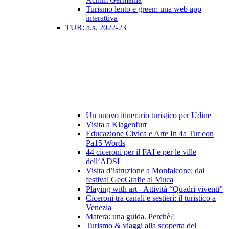
Turismo lento e green: una web app
interattiva
TUR: a.s. 2022-23
Un nuovo itinerario turistico per Udine
Visita a Klagenfurt
Educazione Civica e Arte In 4a Tur con
Pa15 Words
44 ciceroni per il FAI e per le ville
dell’ADSI
Visita d’istruzione a Monfalcone: dal
festival GeoGrafie al Muca
Playing with art - Attività “Quadri viventi”
Ciceroni tra canali e sestieri: il turistico a
Venezia
Matera: una guida. Perchè?
Turismo & viaggi alla scoperta del