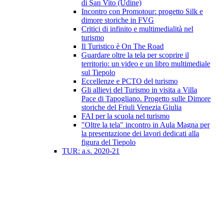
di San Vito (Udine)
Incontro con Promotour: progetto Silk e
dimore storiche in FVG
Critici di infinito e multimedialità nel
turismo
Il Turistico è On The Road
Guardare oltre la tela per scoprire il
territorio: un video e un libro multimediale
sul Tiepolo
Eccellenze e PCTO del turismo
Gli allievi del Turismo in visita a Villa
Pace di Tapogliano. Progetto sulle Dimore
storiche del Friuli Venezia Giulia
FAI per la scuola nel turismo
"Oltre la tela" incontro in Aula Magna per
la presentazione dei lavori dedicati alla
figura del Tiepolo
TUR: a.s. 2020-21