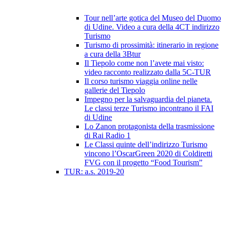
Tour nell’arte gotica del Museo del Duomo
di Udine. Video a cura della 4CT indirizzo
Turismo
Turismo di prossimità: itinerario in regione
a cura della 3Btur
Il Tiepolo come non l’avete mai visto:
video racconto realizzato dalla 5C-TUR
Il corso turismo viaggia online nelle
gallerie del Tiepolo
Impegno per la salvaguardia del pianeta.
Le classi terze Turismo incontrano il FAI
di Udine
Lo Zanon protagonista della trasmissione
di Rai Radio 1
Le Classi quinte dell’indirizzo Turismo
vincono l’OscarGreen 2020 di Coldiretti
FVG con il progetto “Food Tourism”
TUR: a.s. 2019-20