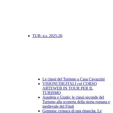
TUR: a.s. 2025-26
Le classi del Turismo a Casa Cavazzini
VISIONI DIGITALI col CORSO
ARTEWEB IN TOUR PER IL
TURISMO
Aquileia e Grado: le classi seconde del
Turismo alla scoperta della storia romana e
medievale del Friuli
Gemona: cronaca di una rinascita. Le