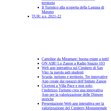
territorio
Il Turistico alla scoperta della Laguna di
Marano
TUR: a.s. 2021-22
Cartoline da Miramare: buona estate a tutti!
ON AIR! Lo Zanon a Radio Spazio 103
Web app interattiva sul Cimitero di San
Vito: la parola agli studenti
Scuola, turismo e territorio. Tre innovative
App create dai ragazzi dell’Istituto Zanon
Ciceroni a Villa Pace e non solo:
l’indirizzo Turismo crea una innovativa
App per la valorizzazione delle Dimore
storiche
Presentazione Web app interattiva per la
valorizzazione del Cimitero Monumentale