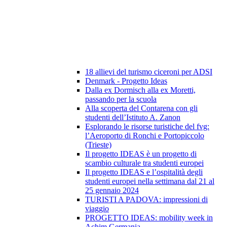
18 allievi del turismo ciceroni per ADSI
Denmark - Progetto Ideas
Dalla ex Dormisch alla ex Moretti,
passando per la scuola
Alla scoperta del Contarena con gli
studenti dell’Istituto A. Zanon
Esplorando le risorse turistiche del fvg:
l’Aeroporto di Ronchi e Portopiccolo
(Trieste)
Il progetto IDEAS è un progetto di
scambio culturale tra studenti europei
Il progetto IDEAS e l’ospitalità degli
studenti europei nella settimana dal 21 al
25 gennaio 2024
TURISTI A PADOVA: impressioni di
viaggio
PROGETTO IDEAS: mobility week in
Achim Germania