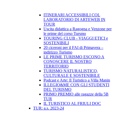
ITINERARI ACCESSIBILI COL
LABORATORIO DI ARTEWEB IN
TOUR
Uscita didattica a Ragogna e Venzone per
le prime del corso Tursmo
TOURING CLUB - VIAGGI ETICI e
SOSTENIBILI
20 ciceroni per il FAI di Primavera –
indirizzo Turismo
LE PRIME TURISMO ESCONO A
CONOSCERE IL NOSTRO
TERRITORIO
TURISMO NATURALISTICO,
CULTURALE E SOSTENIBILE
Podcast e Arte: Il Turistico a Villa Manin
ILLEGIO&ME CON GLI STUDENTI
DEL TURISMO
PRIMO PREMIO alle ragazze della 5B
TUR
IL TURISTICO AL FRIULI DOC
TUR: a.s. 2023-24