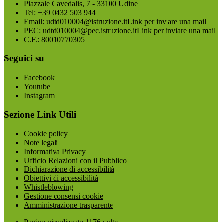
Piazzale Cavedalis, 7 - 33100 Udine
Tel:
+39 0432 503 944
Email:
udtd010004@istruzione.it
Link per inviare una mail
PEC:
udtd010004@pec.istruzione.it
Link per inviare una mail
C.F.: 80010770305
Seguici su
Facebook
Youtube
Instagram
Sezione Link Utili
Cookie policy
Note legali
Informativa Privacy
Ufficio Relazioni con il Pubblico
Dichiarazione di accessibilità
Obiettivi di accessibilità
Whistleblowing
Gestione consensi cookie
Amministrazione trasparente
Pagina visualizzata
1176
volte