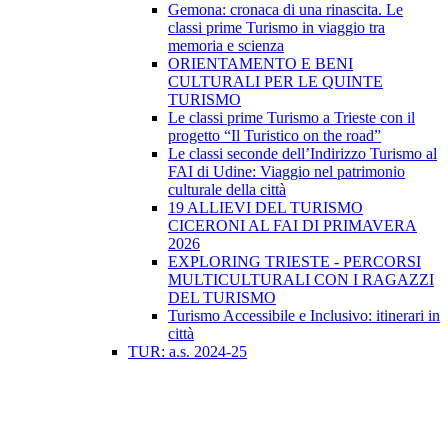
Gemona: cronaca di una rinascita. Le
classi prime Turismo in viaggio tra
memoria e scienza
ORIENTAMENTO E BENI
CULTURALI PER LE QUINTE
TURISMO
Le classi prime Turismo a Trieste con il
progetto “Il Turistico on the road”
Le classi seconde dell’Indirizzo Turismo al
FAI di Udine: Viaggio nel patrimonio
culturale della città
19 ALLIEVI DEL TURISMO
CICERONI AL FAI DI PRIMAVERA
2026
EXPLORING TRIESTE - PERCORSI
MULTICULTURALI CON I RAGAZZI
DEL TURISMO
Turismo Accessibile e Inclusivo: itinerari in
città
TUR: a.s. 2024-25