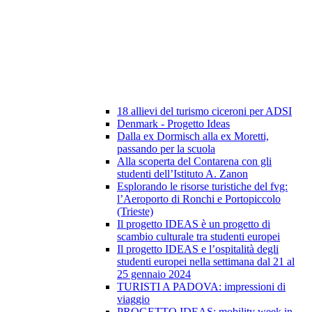
18 allievi del turismo ciceroni per ADSI
Denmark - Progetto Ideas
Dalla ex Dormisch alla ex Moretti,
passando per la scuola
Alla scoperta del Contarena con gli
studenti dell’Istituto A. Zanon
Esplorando le risorse turistiche del fvg:
l’Aeroporto di Ronchi e Portopiccolo
(Trieste)
Il progetto IDEAS è un progetto di
scambio culturale tra studenti europei
Il progetto IDEAS e l’ospitalità degli
studenti europei nella settimana dal 21 al
25 gennaio 2024
TURISTI A PADOVA: impressioni di
viaggio
PROGETTO IDEAS: mobility week in