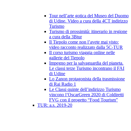
Tour nell’arte gotica del Museo del Duomo
di Udine. Video a cura della 4CT indirizzo
Turismo
Turismo di prossimità: itinerario in regione
a cura della 3Btur
Il Tiepolo come non l’avete mai visto:
video racconto realizzato dalla 5C-TUR
Il corso turismo viaggia online nelle
gallerie del Tiepolo
Impegno per la salvaguardia del pianeta.
Le classi terze Turismo incontrano il FAI
di Udine
Lo Zanon protagonista della trasmissione
di Rai Radio 1
Le Classi quinte dell’indirizzo Turismo
vincono l’OscarGreen 2020 di Coldiretti
FVG con il progetto “Food Tourism”
TUR: a.s. 2019-20