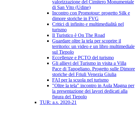
valorizzazione del Cimitero Monumentale
di San Vito (Udine)
Incontro con Promotour: progetto Silk e
dimore storiche in FVG
Critici di infinito e multimedialità nel
turismo
Il Turistico è On The Road
Guardare oltre la tela per scoprire il
territorio: un video e un libro multimediale
sul Tiepolo
Eccellenze e PCTO del turismo
Gli allievi del Turismo in visita a Villa
Pace di Tapogliano. Progetto sulle Dimore
storiche del Friuli Venezia Giulia
FAI per la scuola nel turismo
"Oltre la tela" incontro in Aula Magna per
la presentazione dei lavori dedicati alla
figura del Tiepolo
TUR: a.s. 2020-21