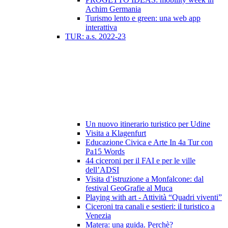
Achim Germania
Turismo lento e green: una web app
interattiva
TUR: a.s. 2022-23
Un nuovo itinerario turistico per Udine
Visita a Klagenfurt
Educazione Civica e Arte In 4a Tur con
Pa15 Words
44 ciceroni per il FAI e per le ville
dell’ADSI
Visita d’istruzione a Monfalcone: dal
festival GeoGrafie al Muca
Playing with art - Attività “Quadri viventi”
Ciceroni tra canali e sestieri: il turistico a
Venezia
Matera: una guida. Perchè?