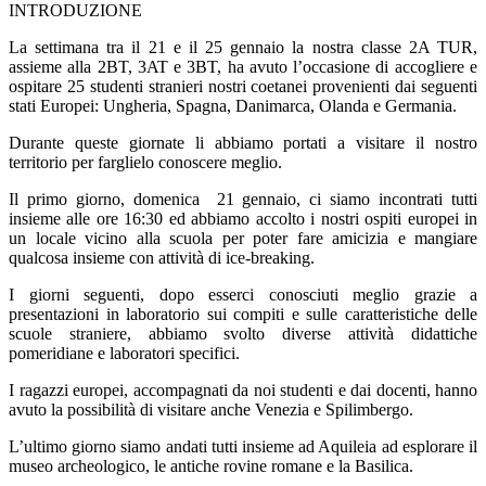
INTRODUZIONE
La settimana tra il 21 e il 25 gennaio la nostra classe 2A TUR,
assieme alla 2BT, 3AT e 3BT, ha avuto l’occasione di accogliere e
ospitare 25 studenti stranieri nostri coetanei provenienti dai seguenti
stati Europei: Ungheria, Spagna, Danimarca, Olanda e Germania.
Durante queste giornate li abbiamo portati a visitare il nostro
territorio per farglielo conoscere meglio.
Il primo giorno, domenica 21 gennaio, ci siamo incontrati tutti
insieme alle ore 16:30 ed abbiamo accolto i nostri ospiti europei in
un locale vicino alla scuola per poter fare amicizia e mangiare
qualcosa insieme con attività di ice-breaking.
I giorni seguenti, dopo esserci conosciuti meglio grazie a
presentazioni in laboratorio sui compiti e sulle caratteristiche delle
scuole straniere, abbiamo svolto diverse attività didattiche
pomeridiane e laboratori specifici.
I ragazzi europei, accompagnati da noi studenti e dai docenti, hanno
avuto la possibilità di visitare anche Venezia e Spilimbergo.
L’ultimo giorno siamo andati tutti insieme ad Aquileia ad esplorare il
museo archeologico, le antiche rovine romane e la Basilica.