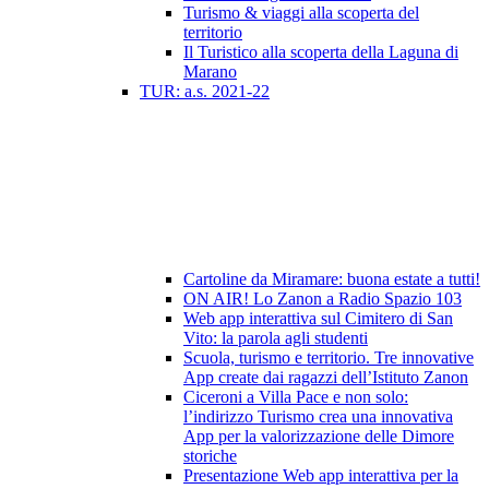
Turismo & viaggi alla scoperta del
territorio
Il Turistico alla scoperta della Laguna di
Marano
TUR: a.s. 2021-22
Cartoline da Miramare: buona estate a tutti!
ON AIR! Lo Zanon a Radio Spazio 103
Web app interattiva sul Cimitero di San
Vito: la parola agli studenti
Scuola, turismo e territorio. Tre innovative
App create dai ragazzi dell’Istituto Zanon
Ciceroni a Villa Pace e non solo:
l’indirizzo Turismo crea una innovativa
App per la valorizzazione delle Dimore
storiche
Presentazione Web app interattiva per la