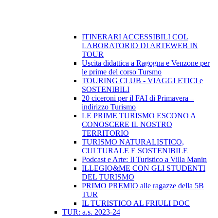
ITINERARI ACCESSIBILI COL
LABORATORIO DI ARTEWEB IN
TOUR
Uscita didattica a Ragogna e Venzone per
le prime del corso Tursmo
TOURING CLUB - VIAGGI ETICI e
SOSTENIBILI
20 ciceroni per il FAI di Primavera –
indirizzo Turismo
LE PRIME TURISMO ESCONO A
CONOSCERE IL NOSTRO
TERRITORIO
TURISMO NATURALISTICO,
CULTURALE E SOSTENIBILE
Podcast e Arte: Il Turistico a Villa Manin
ILLEGIO&ME CON GLI STUDENTI
DEL TURISMO
PRIMO PREMIO alle ragazze della 5B
TUR
IL TURISTICO AL FRIULI DOC
TUR: a.s. 2023-24