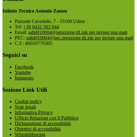
Istituto Tecnico Antonio Zanon
Piazzale Cavedalis, 7 - 33100 Udine
Tel:
+39 0432 503 944
Email:
udtd010004@istruzione.it
Link per inviare una mail
PEC:
udtd010004@pec.istruzione.it
Link per inviare una mail
C.F.: 80010770305
Seguici su
Facebook
Youtube
Instagram
Sezione Link Utili
Cookie policy
Note legali
Informativa Privacy
Ufficio Relazioni con il Pubblico
Dichiarazione di accessibilità
Obiettivi di accessibilità
Whistleblowing