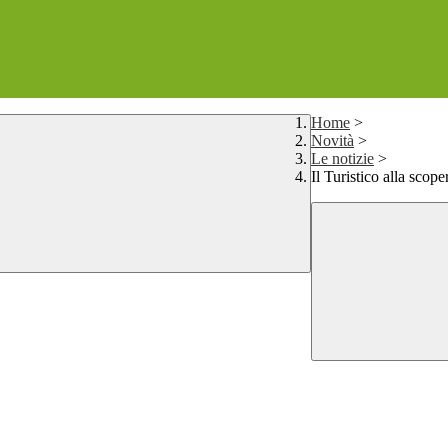
Home
>
Novità
>
Le notizie
>
Il Turistico alla scop