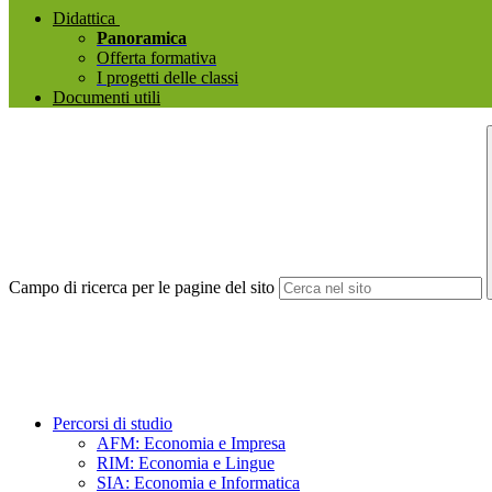
Didattica
Panoramica
Offerta formativa
I progetti delle classi
Documenti utili
Campo di ricerca per le pagine del sito
Percorsi di studio
AFM: Economia e Impresa
RIM: Economia e Lingue
SIA: Economia e Informatica