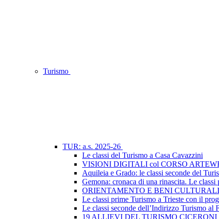
Turismo
TUR: a.s. 2025-26
Le classi del Turismo a Casa Cavazzini
VISIONI DIGITALI col CORSO ARTEW
Aquileia e Grado: le classi seconde del Turis
Gemona: cronaca di una rinascita. Le classi
ORIENTAMENTO E BENI CULTURALI
Le classi prime Turismo a Trieste con il prog
Le classi seconde dell’Indirizzo Turismo al F
19 ALLIEVI DEL TURISMO CICERONI 