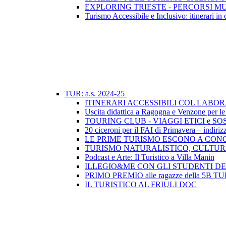
EXPLORING TRIESTE - PERCORSI M
Turismo Accessibile e Inclusivo: itinerari in c
TUR: a.s. 2024-25
ITINERARI ACCESSIBILI COL LABO
Uscita didattica a Ragogna e Venzone per l
TOURING CLUB - VIAGGI ETICI e SO
20 ciceroni per il FAI di Primavera – indiri
LE PRIME TURISMO ESCONO A CON
TURISMO NATURALISTICO, CULTUR
Podcast e Arte: Il Turistico a Villa Manin
ILLEGIO&ME CON GLI STUDENTI D
PRIMO PREMIO alle ragazze della 5B T
IL TURISTICO AL FRIULI DOC