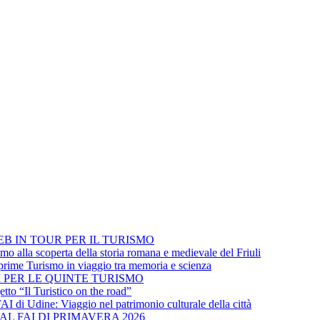
EB IN TOUR PER IL TURISMO
mo alla scoperta della storia romana e medievale del Friuli
 prime Turismo in viaggio tra memoria e scienza
 PER LE QUINTE TURISMO
etto “Il Turistico on the road”
AI di Udine: Viaggio nel patrimonio culturale della città
AL FAI DI PRIMAVERA 2026