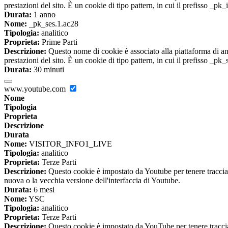
prestazioni del sito. È un cookie di tipo pattern, in cui il prefisso _pk
Durata:
1 anno
Nome:
_pk_ses.1.ac28
Tipologia:
analitico
Proprieta:
Prime Parti
Descrizione:
Questo nome di cookie è associato alla piattaforma di ana
prestazioni del sito. È un cookie di tipo pattern, in cui il prefisso _pk
Durata:
30 minuti
www.youtube.com
Nome
Tipologia
Proprieta
Descrizione
Durata
Nome:
VISITOR_INFO1_LIVE
Tipologia:
analitico
Proprieta:
Terze Parti
Descrizione:
Questo cookie è impostato da Youtube per tenere traccia de
nuova o la vecchia versione dell'interfaccia di Youtube.
Durata:
6 mesi
Nome:
YSC
Tipologia:
analitico
Proprieta:
Terze Parti
Descrizione:
Questo cookie è impostato da YouTube per tenere traccia 