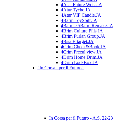
4Asia Future Wrist.JA
4Atur Tyche.JA
4Atur VIF Candle.JA
4Bafm ToySbilf.JA
4Bafm e 5Bafm Remake.JA
4Brim Culture Pills.JA
4Brim Furlan Group.JA
4Bsia E-target.JA
4Crim Check&Book.JA
4Crim Freeul view.JA
4Drim Home Drim.JA
4Drim LockBox.JA
"In Corsa...per il Futuro"
In Corsa per il Futuro - A.S. 22-23