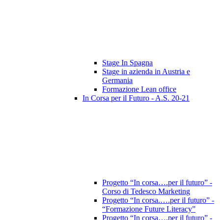
Stage In Spagna
Stage in azienda in Austria e
Germania
Formazione Lean office
In Corsa per il Futuro - A.S. 20-21
Progetto “In corsa….per il futuro” -
Corso di Tedesco Marketing
Progetto “In corsa.….per il futuro” -
“Formazione Future Literacy”
Progetto “In corsa….per il futuro” -