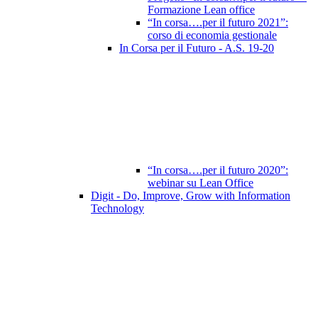
Formazione Lean office
“In corsa….per il futuro 2021”:
corso di economia gestionale
In Corsa per il Futuro - A.S. 19-20
“In corsa….per il futuro 2020”:
webinar su Lean Office
Digit - Do, Improve, Grow with Information
Technology