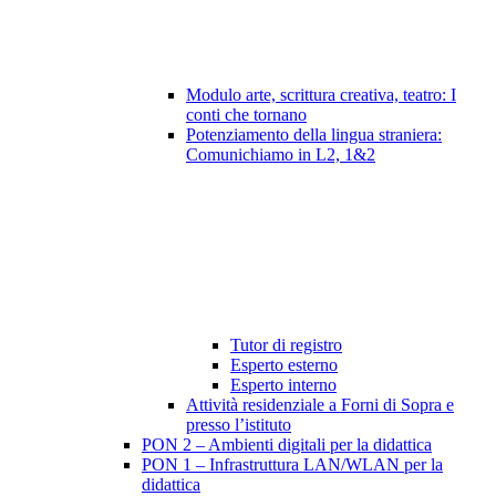
Modulo arte, scrittura creativa, teatro: I
conti che tornano
Potenziamento della lingua straniera:
Comunichiamo in L2, 1&2
Tutor di registro
Esperto esterno
Esperto interno
Attività residenziale a Forni di Sopra e
presso l’istituto
PON 2 – Ambienti digitali per la didattica
PON 1 – Infrastruttura LAN/WLAN per la
didattica