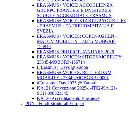
ERASMUS+ VOICE: ACCOGLIENZA
GRUPPO FRANCESI E UNGHERESI,
SCUOLE ACCREDITATE ERASMUS
ERASMUS+ VOICE: START UP YOUR LIFE
- ERASMUS+ ENTRECOMP ITALIA E
SVEZIA
ERASMUS+ VOICES: COPENAGHEN -
MALOV MOBILITY - 23345-MOBGRP-
156816
ERASMUS PROJECT, JANUARY 2026
ERASMUS+ VOICES: SITGES MOBILITY:
23345-MOBGRP-156714
L’Erasmus+ Days @ Zanon
ERASMUS+ VOICES: ROTTERDAM
MOBILITY - 23345-MOBGRP-00001
#Erasmus+ Day 2025 @ Zanon!
KA121 Convenzione 2025-1-IT02-KA121-
SCH-000323345
KA120 Accreditamento Erasmus+
PON - Fondi Strutturali Europei