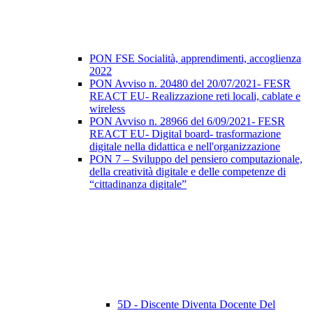
PON FSE Socialità, apprendimenti, accoglienza
2022
PON Avviso n. 20480 del 20/07/2021- FESR
REACT EU- Realizzazione reti locali, cablate e
wireless
PON Avviso n. 28966 del 6/09/2021- FESR
REACT EU- Digital board- trasformazione
digitale nella didattica e nell'organizzazione
PON 7 – Sviluppo del pensiero computazionale,
della creatività digitale e delle competenze di
“cittadinanza digitale”
5D - Discente Diventa Docente Del