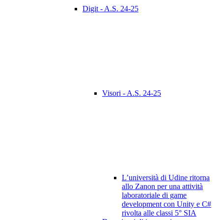
Digit - A.S. 24-25
Visori - A.S. 24-25
L’università di Udine ritorna
allo Zanon per una attività
laboratoriale di game
development con Unity e C#
rivolta alle classi 5° SIA