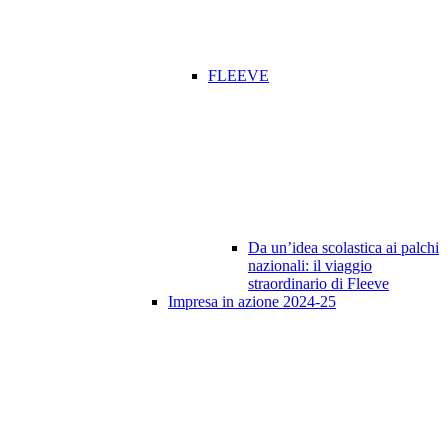
FLEEVE
Da un’idea scolastica ai palchi
nazionali: il viaggio
straordinario di Fleeve
Impresa in azione 2024-25