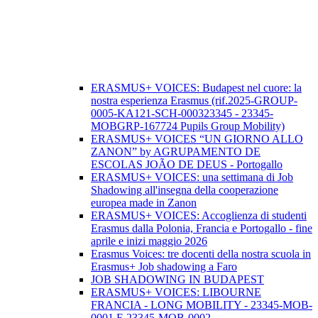
ERASMUS+ VOICES: Budapest nel cuore: la
nostra esperienza Erasmus (rif.2025-GROUP-
0005-KA121-SCH-000323345 - 23345-
MOBGRP-167724 Pupils Group Mobility)
ERASMUS+ VOICES “UN GIORNO ALLO
ZANON” by AGRUPAMENTO DE
ESCOLAS JOÃO DE DEUS - Portogallo
ERASMUS+ VOICES: una settimana di Job
Shadowing all'insegna della cooperazione
europea made in Zanon
ERASMUS+ VOICES: Accoglienza di studenti
Erasmus dalla Polonia, Francia e Portogallo - fine
aprile e inizi maggio 2026
Erasmus Voices: tre docenti della nostra scuola in
Erasmus+ Job shadowing a Faro
JOB SHADOWING IN BUDAPEST
ERASMUS+ VOICES: LIBOURNE
FRANCIA - LONG MOBILITY - 23345-MOB-
0001 E 23345-MOB-0002