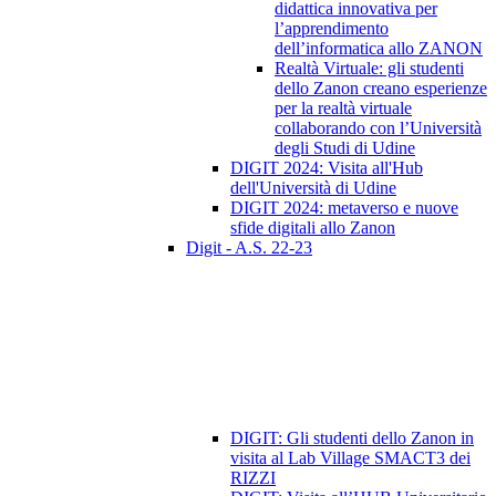
didattica innovativa per
l’apprendimento
dell’informatica allo ZANON
Realtà Virtuale: gli studenti
dello Zanon creano esperienze
per la realtà virtuale
collaborando con l’Università
degli Studi di Udine
DIGIT 2024: Visita all'Hub
dell'Università di Udine
DIGIT 2024: metaverso e nuove
sfide digitali allo Zanon
Digit - A.S. 22-23
DIGIT: Gli studenti dello Zanon in
visita al Lab Village SMACT3 dei
RIZZI