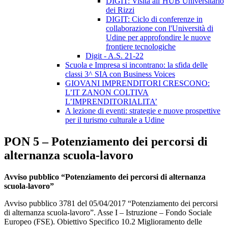
DIGIT: Visita all’HUB Universitario
dei Rizzi
DIGIT: Ciclo di conferenze in
collaborazione con l'Università di
Udine per approfondire le nuove
frontiere tecnologiche
Digit - A.S. 21-22
Scuola e Impresa si incontrano: la sfida delle
classi 3^ SIA con Business Voices
GIOVANI IMPRENDITORI CRESCONO:
L’IT ZANON COLTIVA
L’IMPRENDITORIALITA’
A lezione di eventi: strategie e nuove prospettive
per il turismo culturale a Udine
PON 5 – Potenziamento dei percorsi di
alternanza scuola-lavoro
Avviso pubblico “Potenziamento dei percorsi di alternanza
scuola-lavoro”
Avviso pubblico 3781 del 05/04/2017 “Potenziamento dei percorsi
di alternanza scuola-lavoro”. Asse I – Istruzione – Fondo Sociale
Europeo (FSE). Obiettivo Specifico 10.2 Miglioramento delle