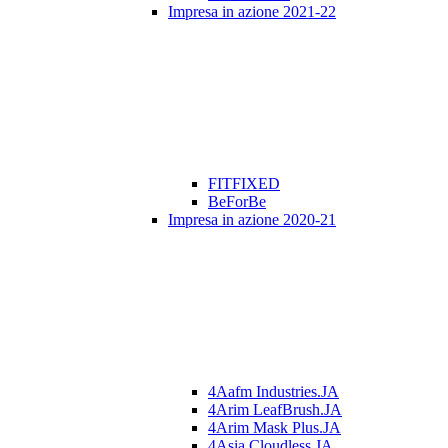
Impresa in azione 2021-22
FITFIXED
BeForBe
Impresa in azione 2020-21
4Aafm Industries.JA
4Arim LeafBrush.JA
4Arim Mask Plus.JA
4Asia Cloudless.JA