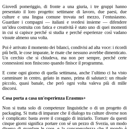
Giovedì pomeriggio, di fronte a una giuria, i tre gruppi hanno
presentato il loro progetto: settimane di lavoro, due paesi, due
culture e una lingua comune trovata nel mezzo, l’entusiasmo.
Guardare i compagni — italiani e svedesi insieme — difendere
un’idea costruita con fatica e creatività è stato uno di quei momenti
in cui si capisce perché si studia e perché esperienze così vadano
vissute almeno una volta.
Poi è arrivato il momento dei bilanci, condivisi ad alta voce: i ricordi
più belli, le cose imparate, le risate che nessuno avrebbe dimenticato.
Un cerchio che si chiudeva, ma non per sempre, perché certe
connessioni non finiscono quando finisce il programma.
E come ogni giorno di quella settimana, anche l’ultimo ci ha visto
camminare in centro, gelato in mano, prima di salutarci: un rituale
piccolo, quasi banale, che però ogni volta valeva più di mille
discorsi.
Cosa porta a casa un'esperienza Erasmus+
Non si tratta solo di competenze linguistiche o di un progetto di
packaging. Si tratta di imparare che il dialogo tra culture diverse non
è complicato: basta avere il coraggio di iniziarlo. Tornare da questi
cinque giorni significa portare con sé un pezzo di Svezia, un modo
diverso di guardare le cose, e la consapevolezza che il mondo è