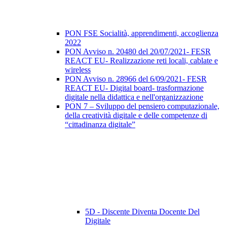
PON FSE Socialità, apprendimenti, accoglienza
2022
PON Avviso n. 20480 del 20/07/2021- FESR
REACT EU- Realizzazione reti locali, cablate e
wireless
PON Avviso n. 28966 del 6/09/2021- FESR
REACT EU- Digital board- trasformazione
digitale nella didattica e nell'organizzazione
PON 7 – Sviluppo del pensiero computazionale,
della creatività digitale e delle competenze di
“cittadinanza digitale”
5D - Discente Diventa Docente Del
Digitale