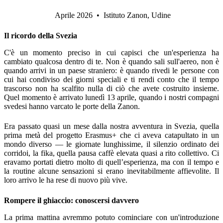
Aprile 2026
•
Istituto Zanon, Udine
Il ricordo della Svezia
C'è un momento preciso in cui capisci che un'esperienza ha
cambiato qualcosa dentro di te. Non è quando sali sull'aereo, non è
quando arrivi in un paese straniero: è quando rivedi le persone con
cui hai condiviso dei giorni speciali e ti rendi conto che il tempo
trascorso non ha scalfito nulla di ciò che avete costruito insieme.
Quel momento è arrivato lunedì 13 aprile, quando i nostri compagni
svedesi hanno varcato le porte della Zanon.
Era passato quasi un mese dalla nostra avventura in Svezia, quella
prima metà del progetto Erasmus+ che ci aveva catapultato in un
mondo diverso — le giornate lunghissime, il silenzio ordinato dei
corridoi, la fika, quella pausa caffè elevata quasi a rito collettivo. Ci
eravamo portati dietro molto di quell’esperienza, ma con il tempo e
la routine alcune sensazioni si erano inevitabilmente affievolite. Il
loro arrivo le ha rese di nuovo più vive.
Rompere il ghiaccio: conoscersi davvero
La prima mattina avremmo potuto cominciare con un'introduzione