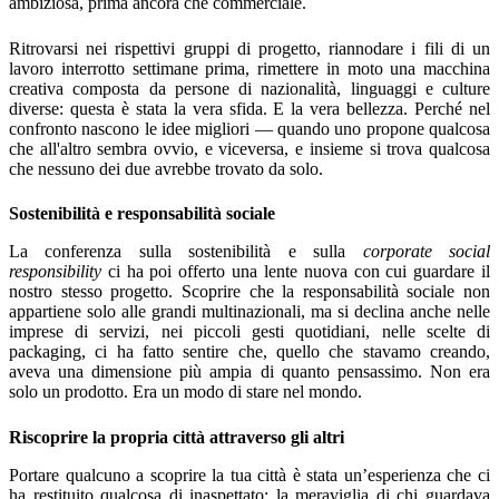
ambiziosa, prima ancora che commerciale.
Ritrovarsi nei rispettivi gruppi di progetto, riannodare i fili di un
lavoro interrotto settimane prima, rimettere in moto una macchina
creativa composta da persone di nazionalità, linguaggi e culture
diverse: questa è stata la vera sfida. E la vera bellezza. Perché nel
confronto nascono le idee migliori — quando uno propone qualcosa
che all'altro sembra ovvio, e viceversa, e insieme si trova qualcosa
che nessuno dei due avrebbe trovato da solo.
Sostenibilità e responsabilità sociale
La conferenza sulla sostenibilità e sulla
corporate social
responsibility
ci ha poi offerto una lente nuova con cui guardare il
nostro stesso progetto. Scoprire che la responsabilità sociale non
appartiene solo alle grandi multinazionali, ma si declina anche nelle
imprese di servizi, nei piccoli gesti quotidiani, nelle scelte di
packaging, ci ha fatto sentire che, quello che stavamo creando,
aveva una dimensione più ampia di quanto pensassimo. Non era
solo un prodotto. Era un modo di stare nel mondo.
Riscoprire la propria città attraverso gli altri
Portare qualcuno a scoprire la tua città è stata un’esperienza che ci
ha restituito qualcosa di inaspettato: la meraviglia di chi guardava