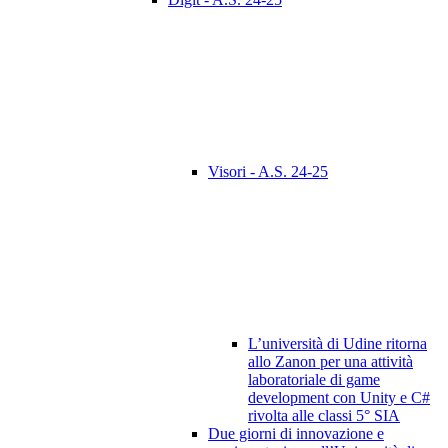
Visori - A.S. 24-25
L’università di Udine ritorna
allo Zanon per una attività
laboratoriale di game
development con Unity e C#
rivolta alle classi 5° SIA
Due giorni di innovazione e