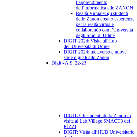
l’apprendimento
dell’informatica allo ZANON
Realtà Virtuale: gli studenti
dello Zanon creano esperienze
per la realtà virtuale
collaborando con l’Università
degli Studi di Udine
DIGIT 2024: Visita all'Hub
dell'Università di Udine
DIGIT 2024: metaverso e nuove
sfide digitali allo Zanon
Digit - A.S. 22-23
DIGIT: Gli studenti dello Zanon in
visita al Lab Village SMACT3 dei
RIZZI
DIGIT: Visita all’HUB Universitario