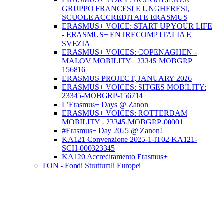
GRUPPO FRANCESI E UNGHERESI,
SCUOLE ACCREDITATE ERASMUS
ERASMUS+ VOICE: START UP YOUR LIFE
- ERASMUS+ ENTRECOMP ITALIA E
SVEZIA
ERASMUS+ VOICES: COPENAGHEN -
MALOV MOBILITY - 23345-MOBGRP-
156816
ERASMUS PROJECT, JANUARY 2026
ERASMUS+ VOICES: SITGES MOBILITY:
23345-MOBGRP-156714
L’Erasmus+ Days @ Zanon
ERASMUS+ VOICES: ROTTERDAM
MOBILITY - 23345-MOBGRP-00001
#Erasmus+ Day 2025 @ Zanon!
KA121 Convenzione 2025-1-IT02-KA121-
SCH-000323345
KA120 Accreditamento Erasmus+
PON - Fondi Strutturali Europei