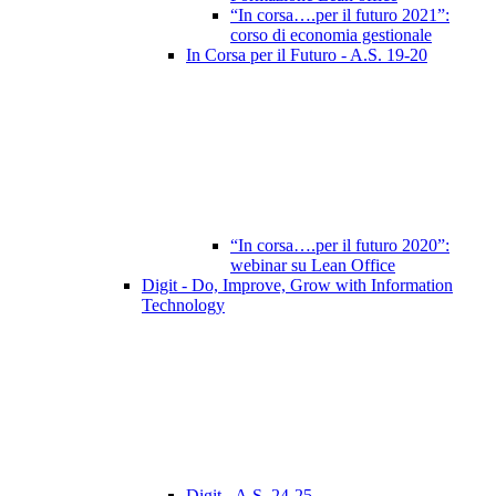
“In corsa….per il futuro 2021”:
corso di economia gestionale
In Corsa per il Futuro - A.S. 19-20
“In corsa….per il futuro 2020”:
webinar su Lean Office
Digit - Do, Improve, Grow with Information
Technology
Digit - A.S. 24-25