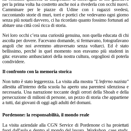
per la prima volta ha costretto anche noi a rivederla con occhi nuovi.
Camminare per le piazze di Udine con i ragazzi svedesi,
raccontando storie di muri, torri e portici che vedevamo ogni giorno
senza più notarli davvero, ci ha ricordato quanto fossimo fortunati ad
abitare una città così ricca di storia.
Nei loro occhi c’era una curiosità genuina, non quella educata di chi
ascolta per dovere. Facevano domande, si fermavano, fotografavano
angoli che noi avremmo attraversato senza voltarci. Ed è stato
bellissimo, perché in quel momento non eravamo più studenti in
gita: eravamo ambasciatori della nostra cultura, orgogliosi di poterla
condividere.
Il confronto con la memoria storica
Non tutto è stato leggerezza. La visita alla mostra
"L'inferno nazista"
allestita all'interno della scuola ha aperto una parentesi silenziosa e
necessaria. Una narrazione toccante degli orrori della Shoah e della
persecuzione di milioni di persone, un pezzo di storia che appartiene
a tutti, dai giovani di oggi agli adulti del domani.
Pordenone: la responsabilità, il mondo reale
La visita aziendale alla CGN Service di Pordenone ci ha proiettati
fuori dall'aula e dentro al mondo del lavoro. Workshop, case study,