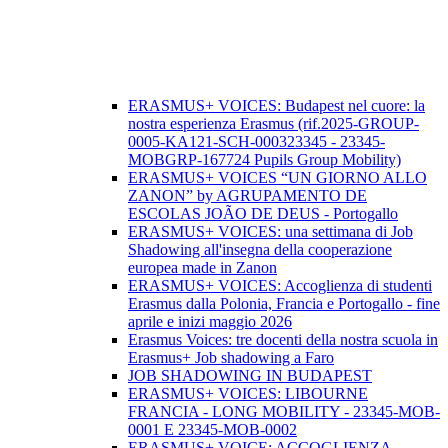
ERASMUS+ VOICES: Budapest nel cuore: la
nostra esperienza Erasmus (rif.2025-GROUP-
0005-KA121-SCH-000323345 - 23345-
MOBGRP-167724 Pupils Group Mobility)
ERASMUS+ VOICES “UN GIORNO ALLO
ZANON” by AGRUPAMENTO DE
ESCOLAS JOÃO DE DEUS - Portogallo
ERASMUS+ VOICES: una settimana di Job
Shadowing all'insegna della cooperazione
europea made in Zanon
ERASMUS+ VOICES: Accoglienza di studenti
Erasmus dalla Polonia, Francia e Portogallo - fine
aprile e inizi maggio 2026
Erasmus Voices: tre docenti della nostra scuola in
Erasmus+ Job shadowing a Faro
JOB SHADOWING IN BUDAPEST
ERASMUS+ VOICES: LIBOURNE
FRANCIA - LONG MOBILITY - 23345-MOB-
0001 E 23345-MOB-0002
ERASMUS+ VOICE: ACCOGLIENZA