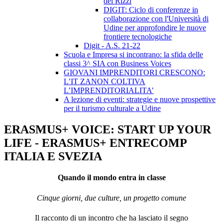
dei Rizzi
DIGIT: Ciclo di conferenze in
collaborazione con l'Università di
Udine per approfondire le nuove
frontiere tecnologiche
Digit - A.S. 21-22
Scuola e Impresa si incontrano: la sfida delle
classi 3^ SIA con Business Voices
GIOVANI IMPRENDITORI CRESCONO:
L’IT ZANON COLTIVA
L’IMPRENDITORIALITA’
A lezione di eventi: strategie e nuove prospettive
per il turismo culturale a Udine
ERASMUS+ VOICE: START UP YOUR
LIFE - ERASMUS+ ENTRECOMP
ITALIA E SVEZIA
Quando il mondo entra in classe
Cinque giorni, due culture, un progetto comune
Il racconto di un incontro che ha lasciato il segno