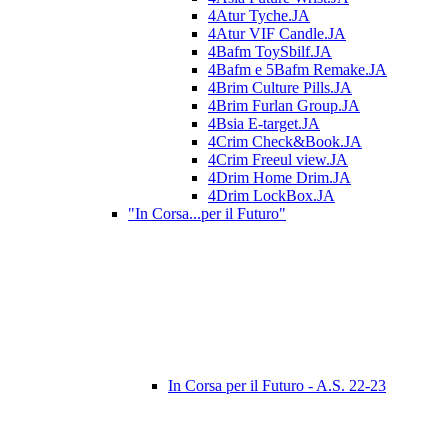
4Atur Tyche.JA
4Atur VIF Candle.JA
4Bafm ToySbilf.JA
4Bafm e 5Bafm Remake.JA
4Brim Culture Pills.JA
4Brim Furlan Group.JA
4Bsia E-target.JA
4Crim Check&Book.JA
4Crim Freeul view.JA
4Drim Home Drim.JA
4Drim LockBox.JA
"In Corsa...per il Futuro"
In Corsa per il Futuro - A.S. 22-23