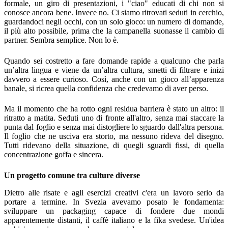
formale, un giro di presentazioni, i "ciao" educati di chi non si
conosce ancora bene. Invece no. Ci siamo ritrovati seduti in cerchio,
guardandoci negli occhi, con un solo gioco: un numero di domande,
il più alto possibile, prima che la campanella suonasse il cambio di
partner. Sembra semplice. Non lo è.
Quando sei costretto a fare domande rapide a qualcuno che parla
un’altra lingua e viene da un’altra cultura, smetti di filtrare e inizi
davvero a essere curioso. Così, anche con un gioco all’apparenza
banale, si ricrea quella confidenza che credevamo di aver perso.
Ma il momento che ha rotto ogni residua barriera è stato un altro: il
ritratto a matita. Seduti uno di fronte all'altro, senza mai staccare la
punta dal foglio e senza mai distogliere lo sguardo dall'altra persona.
Il foglio che ne usciva era storto, ma nessuno rideva del disegno.
Tutti ridevano della situazione, di quegli sguardi fissi, di quella
concentrazione goffa e sincera.
Un progetto comune tra culture diverse
Dietro alle risate e agli esercizi creativi c'era un lavoro serio da
portare a termine. In Svezia avevamo posato le fondamenta:
sviluppare un packaging capace di fondere due mondi
apparentemente distanti, il caffè italiano e la fika svedese. Un'idea