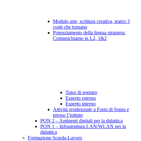
Modulo arte, scrittura creativa, teatro: I
conti che tornano
Potenziamento della lingua straniera:
Comunichiamo in L2, 1&2
Tutor di registro
Esperto esterno
Esperto interno
Attività residenziale a Forni di Sopra e
presso l’istituto
PON 2 – Ambienti digitali per la didattica
PON 1 – Infrastruttura LAN/WLAN per la
didattica
Formazione Scuola-Lavoro