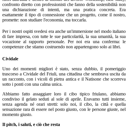
confronto diretto con professionisti che fanno della sostenibilità non
una dichiarazione di intenti, ma una pratica concreta. Era
esattamente il tipo di connessione che un progetto, come il nostro,
promette: non studiare l'economia, ma toccarla.
Per i nostri ospiti svedesi era anche un'immersione nel modo italiano
di fare impresa, con tutte le sue particolarità, la sua umanità, la sua
vocazione al rapporto personale. Per noi era una conferma: le
competenze che stiamo costruendo non appartengono solo ai libri.
Cividale
Uno dei momenti migliori è stato, senza dubbio, il pomeriggio
trascorso a Cividale del Friuli, una cittadina che sembrava uscita da
un racconto, con i vicoli di pietra antica e il Natisone che scorreva
sotto i ponti con una calma unica.
Abbiamo fatto assaggiare loro il cibo tipico friulano, abbiamo
condiviso il gelato seduti al sole di aprile. Eravamo tutti insieme,
senza agenda né orari stretti: solo noi, il cibo, la città e quella
sensazione rara di essere nel posto giusto, con le persone giuste, nel
momento giusto.
Il pitch, i saluti, e ciò che resta