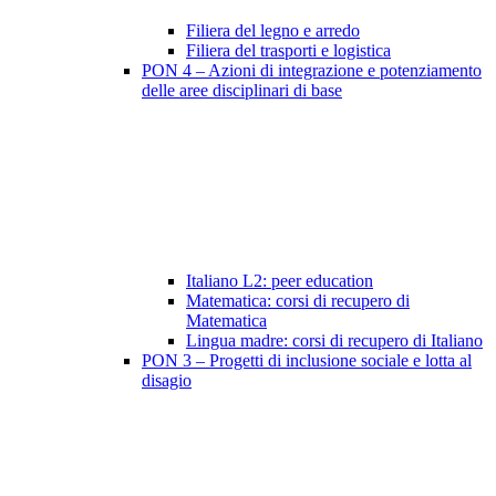
Filiera del legno e arredo
Filiera del trasporti e logistica
PON 4 – Azioni di integrazione e potenziamento
delle aree disciplinari di base
Italiano L2: peer education
Matematica: corsi di recupero di
Matematica
Lingua madre: corsi di recupero di Italiano
PON 3 – Progetti di inclusione sociale e lotta al
disagio