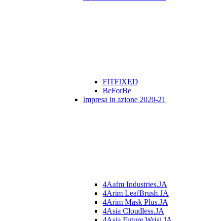
FITFIXED
BeForBe
Impresa in azione 2020-21
4Aafm Industries.JA
4Arim LeafBrush.JA
4Arim Mask Plus.JA
4Asia Cloudless.JA
4Asia Future Wrist.JA