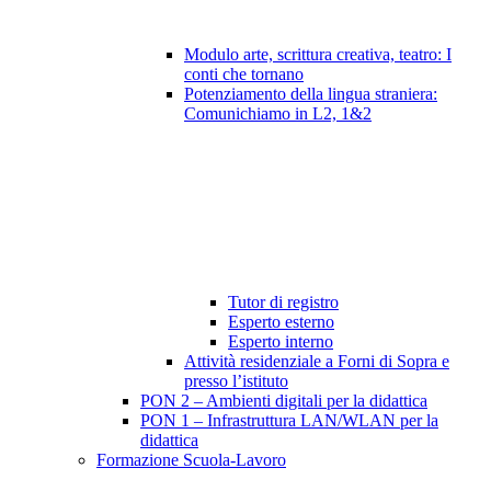
Modulo arte, scrittura creativa, teatro: I
conti che tornano
Potenziamento della lingua straniera:
Comunichiamo in L2, 1&2
Tutor di registro
Esperto esterno
Esperto interno
Attività residenziale a Forni di Sopra e
presso l’istituto
PON 2 – Ambienti digitali per la didattica
PON 1 – Infrastruttura LAN/WLAN per la
didattica
Formazione Scuola-Lavoro