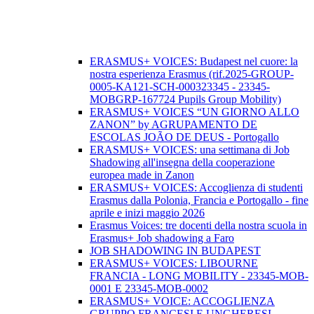
ERASMUS+ VOICES: Budapest nel cuore: la
nostra esperienza Erasmus (rif.2025-GROUP-
0005-KA121-SCH-000323345 - 23345-
MOBGRP-167724 Pupils Group Mobility)
ERASMUS+ VOICES “UN GIORNO ALLO
ZANON” by AGRUPAMENTO DE
ESCOLAS JOÃO DE DEUS - Portogallo
ERASMUS+ VOICES: una settimana di Job
Shadowing all'insegna della cooperazione
europea made in Zanon
ERASMUS+ VOICES: Accoglienza di studenti
Erasmus dalla Polonia, Francia e Portogallo - fine
aprile e inizi maggio 2026
Erasmus Voices: tre docenti della nostra scuola in
Erasmus+ Job shadowing a Faro
JOB SHADOWING IN BUDAPEST
ERASMUS+ VOICES: LIBOURNE
FRANCIA - LONG MOBILITY - 23345-MOB-
0001 E 23345-MOB-0002
ERASMUS+ VOICE: ACCOGLIENZA
GRUPPO FRANCESI E UNGHERESI,