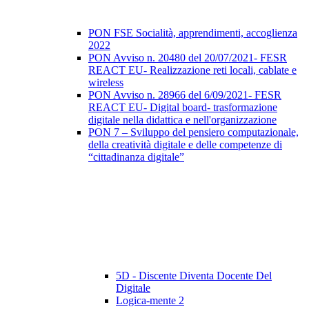
PON FSE Socialità, apprendimenti, accoglienza
2022
PON Avviso n. 20480 del 20/07/2021- FESR
REACT EU- Realizzazione reti locali, cablate e
wireless
PON Avviso n. 28966 del 6/09/2021- FESR
REACT EU- Digital board- trasformazione
digitale nella didattica e nell'organizzazione
PON 7 – Sviluppo del pensiero computazionale,
della creatività digitale e delle competenze di
“cittadinanza digitale”
5D - Discente Diventa Docente Del
Digitale
Logica-mente 2