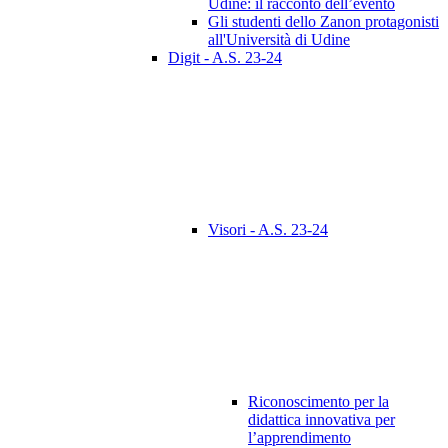
Udine: il racconto dell’evento
Gli studenti dello Zanon protagonisti
all'Università di Udine
Digit - A.S. 23-24
Visori - A.S. 23-24
Riconoscimento per la
didattica innovativa per
l’apprendimento