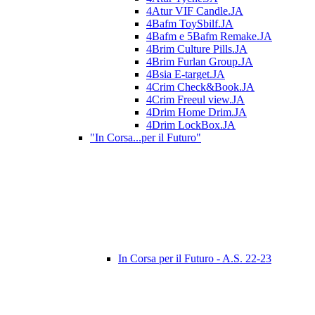
4Atur VIF Candle.JA
4Bafm ToySbilf.JA
4Bafm e 5Bafm Remake.JA
4Brim Culture Pills.JA
4Brim Furlan Group.JA
4Bsia E-target.JA
4Crim Check&Book.JA
4Crim Freeul view.JA
4Drim Home Drim.JA
4Drim LockBox.JA
"In Corsa...per il Futuro"
In Corsa per il Futuro - A.S. 22-23