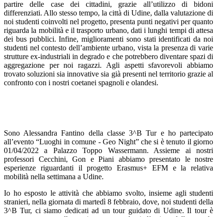
partire delle case dei cittadini, grazie all’utilizzo di bidoni
differenziati. Allo stesso tempo, la città di Udine, dalla valutazione di
noi studenti coinvolti nel progetto, presenta punti negativi per quanto
riguarda la mobilità e il trasporto urbano, dati i lunghi tempi di attesa
dei bus pubblici. Infine, miglioramenti sono stati identificati da noi
studenti nel contesto dell’ambiente urbano, vista la presenza di varie
strutture ex-industriali in degrado e che potrebbero diventare spazi di
aggregazione per noi ragazzi. Agli aspetti sfavorevoli abbiamo
trovato soluzioni sia innovative sia già presenti nel territorio grazie al
confronto con i nostri coetanei spagnoli e olandesi.
Sono Alessandra Fantino della classe 3^B Tur e ho partecipato
all’evento “Luoghi in comune - Geo Night” che si è tenuto il giorno
01/04/2022 a Palazzo Toppo Wassermann. Assieme ai nostri
professori Cecchini, Gon e Piani abbiamo presentato le nostre
esperienze riguardanti il progetto Erasmus+ EFM e la relativa
mobilità nella settimana a Udine.
Io ho esposto le attività che abbiamo svolto, insieme agli studenti
stranieri, nella giornata di martedì 8 febbraio, dove, noi studenti della
3^B Tur, ci siamo dedicati ad un tour guidato di Udine. Il tour è