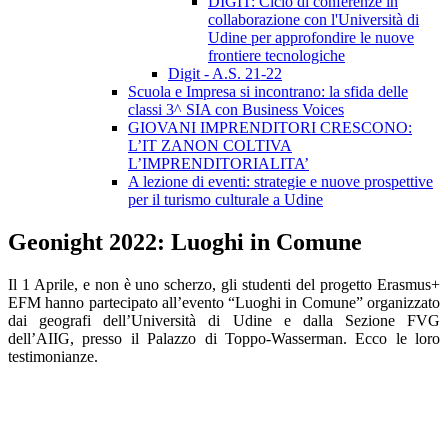
DIGIT: Ciclo di conferenze in
collaborazione con l'Università di
Udine per approfondire le nuove
frontiere tecnologiche
Digit - A.S. 21-22
Scuola e Impresa si incontrano: la sfida delle
classi 3^ SIA con Business Voices
GIOVANI IMPRENDITORI CRESCONO:
L’IT ZANON COLTIVA
L’IMPRENDITORIALITA’
A lezione di eventi: strategie e nuove prospettive
per il turismo culturale a Udine
Geonight 2022: Luoghi in Comune
Il 1 Aprile, e non è uno scherzo, gli studenti del progetto Erasmus+
EFM hanno partecipato all’evento “Luoghi in Comune” organizzato
dai geografi dell’Università di Udine e dalla Sezione FVG
dell’AIIG, presso il Palazzo di Toppo-Wasserman. Ecco le loro
testimonianze.