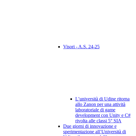
Visori - A.S. 24-25
L’università di Udine ritorna
allo Zanon per una attività
laboratoriale di game
development con Unity e C#
rivolta alle classi 5° SIA
Due giorni di innovazione e
sperimentazione all’Università di