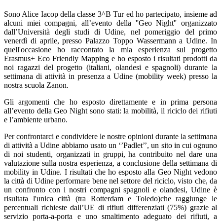
Sono Alice Iacop della classe 3^B Tur ed ho partecipato, insieme ad
alcuni miei compagni, all’evento della ''Geo Night'' organizzato
dall’Università degli studi di Udine, nel pomeriggio del primo
venerdì di aprile, presso Palazzo Toppo Wassermann a Udine. In
quell'occasione ho raccontato la mia esperienza sul progetto
Erasmus+ Eco Friendly Mapping e ho esposto i risultati prodotti da
noi ragazzi del progetto (italiani, olandesi e spagnoli) durante la
settimana di attività in presenza a Udine (mobility week) presso la
nostra scuola Zanon.
Gli argomenti che ho esposto direttamente e in prima persona
all’evento della Geo Night sono stati: la mobilità, il riciclo dei rifiuti
e l’ambiente urbano.
Per confrontarci e condividere le nostre opinioni durante la settimana
di attività a Udine abbiamo usato un ‘’Padlet’’, un sito in cui ognuno
di noi studenti, organizzati in gruppi, ha contribuito nel dare una
valutazione sulla nostra esperienza, a conclusione della settimana di
mobility in Udine. I risultati che ho esposto alla Geo Night vedono
la città di Udine performare bene nel settore del riciclo, visto che, da
un confronto con i nostri compagni spagnoli e olandesi, Udine è
risultata l'unica città (tra Rotterdam e Toledo)che raggiunge le
percentuali richieste dall’UE di rifiuti differenziati (75%) grazie al
servizio porta-a-porta e uno smaltimento adeguato dei rifiuti, a