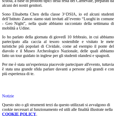
scuola, a base di prodotti tipici della festa del Carnevale, preparati da
alcuni dei nostri genitori.
Sono Elisabetta Chen della classe 3
^
DSIA, io ed alcuni studenti
dell’Istituto Zanon siamo stati invitati all’evento “Luoghi in comune
- Geo Night”, nella quale abbiamo raccontato della settimana di
mobilità a Udine.
Io ho parlato della giornata di giovedì 10 febbraio, in cui abbiamo
partecipato alla caccia al tesoro sostenibile e visitato le mete
turistiche più popolari di Cividale, come ad esempio il ponte del
diavolo e il Museo Archeologico Nazionale, delle quali abbiamo
fatto un tour guidato in inglese per gli studenti olandesi e spagnoli.
Per me è stata un'esperienza piacevole partecipare all'evento, tuttavia
è stata una grande sfida parlare davanti a persone più grandi e con
più esperienza di te.
Notizie
Questo sito o gli strumenti terzi da questo utilizzati si avvalgono di
cookie necessari al funzionamento ed utili alle finalità illustrate nella
COOKIE POLICY
.