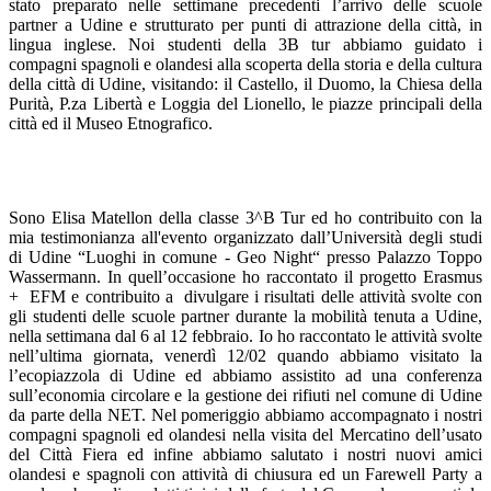
stato preparato nelle settimane precedenti l’arrivo delle scuole
partner a Udine e strutturato per punti di attrazione della città, in
lingua inglese. Noi studenti della 3B tur abbiamo guidato i
compagni spagnoli e olandesi alla scoperta della storia e della cultura
della città di Udine, visitando: il Castello, il Duomo, la Chiesa della
Purità, P.za Libertà e Loggia del Lionello, le piazze principali della
città ed il Museo Etnografico.
Sono Elisa Matellon della classe 3^B Tur ed ho contribuito con la
mia testimonianza all'evento organizzato dall’Università degli studi
di Udine “Luoghi in comune - Geo Night“ presso Palazzo Toppo
Wassermann. In quell’occasione ho raccontato il progetto Erasmus
+ EFM e contribuito a divulgare i risultati delle attività svolte con
gli studenti delle scuole partner durante la mobilità tenuta a Udine,
nella settimana dal 6 al 12 febbraio. Io ho raccontato le attività svolte
nell’ultima giornata, venerdì 12/02 quando abbiamo visitato la
l’ecopiazzola di Udine ed abbiamo assistito ad una conferenza
sull’economia circolare e la gestione dei rifiuti nel comune di Udine
da parte della NET. Nel pomeriggio abbiamo accompagnato i nostri
compagni spagnoli ed olandesi nella visita del Mercatino dell’usato
del Città Fiera ed infine abbiamo salutato i nostri nuovi amici
olandesi e spagnoli con attività di chiusura ed un Farewell Party a