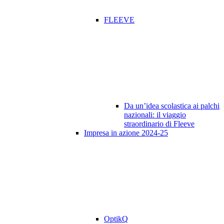
FLEEVE
Da un’idea scolastica ai palchi
nazionali: il viaggio
straordinario di Fleeve
Impresa in azione 2024-25
OptikQ