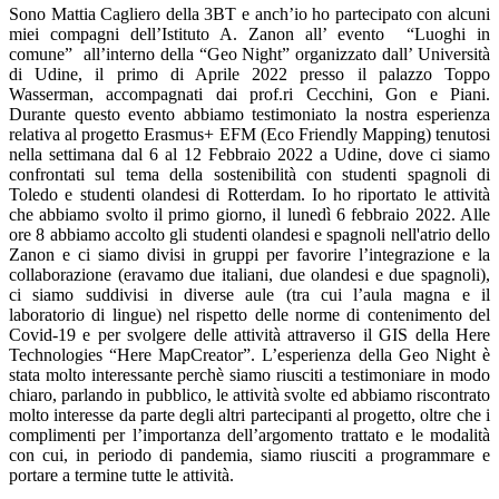
Sono Mattia Cagliero della 3BT e anch’io ho partecipato con alcuni
miei compagni dell’Istituto A. Zanon all’ evento “Luoghi in
comune” all’interno della “Geo Night” organizzato dall’ Università
di Udine, il primo di Aprile 2022 presso il palazzo Toppo
Wasserman, accompagnati dai prof.ri Cecchini, Gon e Piani.
Durante questo evento abbiamo testimoniato la nostra esperienza
relativa al progetto Erasmus+ EFM (Eco Friendly Mapping) tenutosi
nella settimana dal 6 al 12 Febbraio 2022 a Udine, dove ci siamo
confrontati sul tema della sostenibilità con studenti spagnoli di
Toledo e studenti olandesi di Rotterdam. Io ho riportato le attività
che abbiamo svolto il primo giorno, il lunedì 6 febbraio 2022. Alle
ore 8 abbiamo accolto gli studenti olandesi e spagnoli nell'atrio dello
Zanon e ci siamo divisi in gruppi per favorire l’integrazione e la
collaborazione (eravamo due italiani, due olandesi e due spagnoli),
ci siamo suddivisi in diverse aule (tra cui l’aula magna e il
laboratorio di lingue) nel rispetto delle norme di contenimento del
Covid-19 e per svolgere delle attività attraverso il GIS della Here
Technologies “Here MapCreator”. L’esperienza della Geo Night è
stata molto interessante perchè siamo riusciti a testimoniare in modo
chiaro, parlando in pubblico, le attività svolte ed abbiamo riscontrato
molto interesse da parte degli altri partecipanti al progetto, oltre che i
complimenti per l’importanza dell’argomento trattato e le modalità
con cui, in periodo di pandemia, siamo riusciti a programmare e
portare a termine tutte le attività.