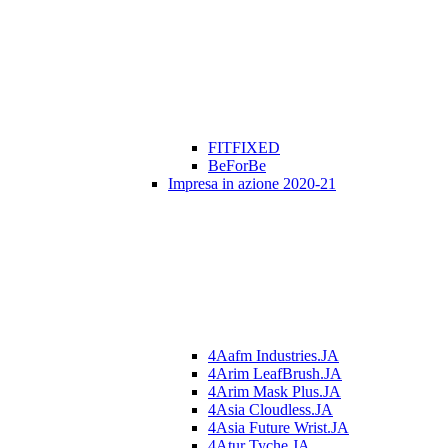
FITFIXED
BeForBe
Impresa in azione 2020-21
4Aafm Industries.JA
4Arim LeafBrush.JA
4Arim Mask Plus.JA
4Asia Cloudless.JA
4Asia Future Wrist.JA
4Atur Tyche.JA