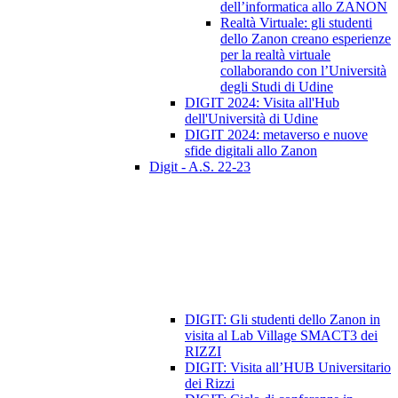
dell’informatica allo ZANON
Realtà Virtuale: gli studenti
dello Zanon creano esperienze
per la realtà virtuale
collaborando con l’Università
degli Studi di Udine
DIGIT 2024: Visita all'Hub
dell'Università di Udine
DIGIT 2024: metaverso e nuove
sfide digitali allo Zanon
Digit - A.S. 22-23
DIGIT: Gli studenti dello Zanon in
visita al Lab Village SMACT3 dei
RIZZI
DIGIT: Visita all’HUB Universitario
dei Rizzi