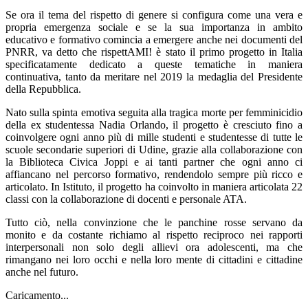
Se ora il tema del rispetto di genere si configura come una vera e
propria emergenza sociale e se la sua importanza in ambito
educativo e formativo comincia a emergere anche nei documenti del
PNRR, va detto che rispettAMI! è stato il primo progetto in Italia
specificatamente dedicato a queste tematiche in maniera
continuativa, tanto da meritare nel 2019 la medaglia del Presidente
della Repubblica.
Nato sulla spinta emotiva seguita alla tragica morte per femminicidio
della ex studentessa Nadia Orlando, il progetto è cresciuto fino a
coinvolgere ogni anno più di mille studenti e studentesse di tutte le
scuole secondarie superiori di Udine, grazie alla collaborazione con
la Biblioteca Civica Joppi e ai tanti partner che ogni anno ci
affiancano nel percorso formativo, rendendolo sempre più ricco e
articolato. In Istituto, il progetto ha coinvolto in maniera articolata 22
classi con la collaborazione di docenti e personale ATA.
Tutto ciò, nella convinzione che le panchine rosse servano da
monito e da costante richiamo al rispetto reciproco nei rapporti
interpersonali non solo degli allievi ora adolescenti, ma che
rimangano nei loro occhi e nella loro mente di cittadini e cittadine
anche nel futuro.
Caricamento...