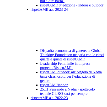
noi a dire basta”
rispettAMI! 8^edizione - indoor e outdoor
rispettAMI! a.s. 2023-24
Disparità economica di genere: la Global
Thinking Foundation ne parla con le classi
quarte e quinte di rispettAMI!
Leadership Femminile in impresa -
progetto RispettAMI!
rispettAMI outdoor: all’ Angolo di Nadia
tante classi ospiti per l’educazione di
genere
rispettAMI!indoor
25.11 Pensando a Nadia - spettacolo
teatrale GiuRO sarà per sempre
rispettAMI! a.s. 2022-23