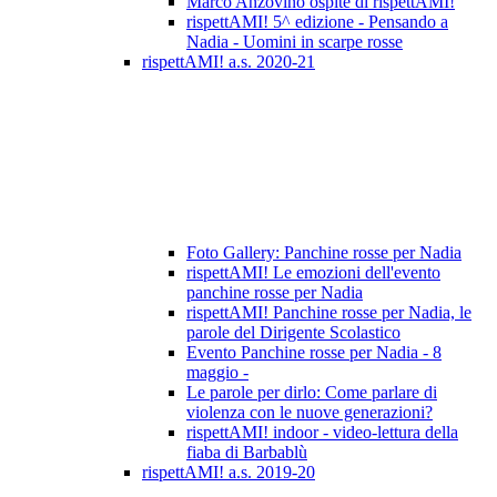
Marco Anzovino ospite di rispettAMI!
rispettAMI! 5^ edizione - Pensando a
Nadia - Uomini in scarpe rosse
rispettAMI! a.s. 2020-21
Foto Gallery: Panchine rosse per Nadia
rispettAMI! Le emozioni dell'evento
panchine rosse per Nadia
rispettAMI! Panchine rosse per Nadia, le
parole del Dirigente Scolastico
Evento Panchine rosse per Nadia - 8
maggio -
Le parole per dirlo: Come parlare di
violenza con le nuove generazioni?
rispettAMI! indoor - video-lettura della
fiaba di Barbablù
rispettAMI! a.s. 2019-20