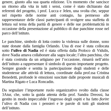
genere, giunto alla sua quarta edizione. Un momento che sancisce
un ritorno alla vita in tutti i sensi, come è stato dichiarato dai
referenti del progetto, i prof. Lucca e Jelen, una svolta che, seppur
nel rispetto delle norme anti contagio, ha permesso alle
rappresentanze delle classi partecipanti di svolgere una staffetta di
lettura sul tema della parità di genere e delle sue problematicità in
occasione della presentazione al pubblico di due panchine rosse nel
parco dell’istituto.
Le panchine, simbolo di lotta contro la violenza sulle donne, sono
state donate dalla famiglia Orlando. Una di esse è stata collocata
sotto
l’ulivo di Nadia
ed è stata offerta dalla Proloco di Vidulis,
dove Nadia amava collaborare alla sagra locale; l’altra panchina, che
è stata costruita da un artigiano per l’occasione, rimarrà nell’atrio
dell’istituto a rappresentare il simbolo di questo importante progetto.
Sempre grande e sentita la partecipazione degli studenti e delle
studentesse alle attività di lettura, coordinate dalla prof.ssa Cristina
Benedetti, profonde le emozioni suscitate dalle proposte musicali di
Martina Rigato e Luca Roncadin.
Da segnalare l’importante ruolo organizzativo svolto dalla classe
3Atur, che, sotto la guida attenta della prof. Sandra Dreossi, ha
gestito in modo impeccabile l’ingresso degli ospiti e ha fatto
fiorire
l’ulivo di Nadia con i pensieri e le parole di tutti gli studenti
dell’istituto.