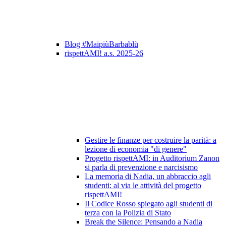
Blog #MaipiùBarbablù
rispettAMI! a.s. 2025-26
Gestire le finanze per costruire la parità: a
lezione di economia "di genere"
Progetto rispettAMI: in Auditorium Zanon
si parla di prevenzione e narcisismo
La memoria di Nadia, un abbraccio agli
studenti: al via le attività del progetto
rispettAMI!
Il Codice Rosso spiegato agli studenti di
terza con la Polizia di Stato
Break the Silence: Pensando a Nadia