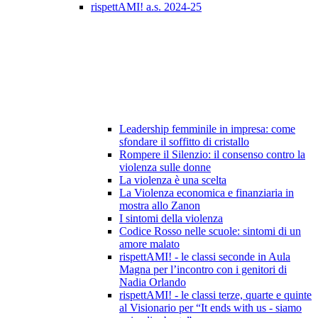
rispettAMI! a.s. 2024-25
Leadership femminile in impresa: come
sfondare il soffitto di cristallo
Rompere il Silenzio: il consenso contro la
violenza sulle donne
La violenza è una scelta
La Violenza economica e finanziaria in
mostra allo Zanon
I sintomi della violenza
Codice Rosso nelle scuole: sintomi di un
amore malato
rispettAMI! - le classi seconde in Aula
Magna per l’incontro con i genitori di
Nadia Orlando
rispettAMI! - le classi terze, quarte e quinte
al Visionario per “It ends with us - siamo