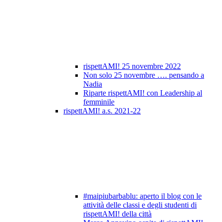
rispettAMI! 25 novembre 2022
Non solo 25 novembre …. pensando a
Nadia
Riparte rispettAMI! con Leadership al
femminile
rispettAMI! a.s. 2021-22
#maipiubarbablu: aperto il blog con le
attività delle classi e degli studenti di
rispettAMI! della città