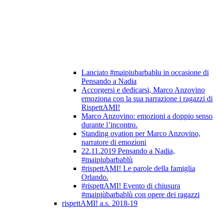
Lanciato #maipiubarbablu in occasione di
Pensando a Nadia
Accorgersi e dedicarsi, Marco Anzovino
emoziona con la sua narrazione i ragazzi di
RispettAMI!
Marco Anzovino: emozioni a doppio senso
durante l’incontro.
Standing ovation per Marco Anzovino,
narratore di emozioni
22.11.2019 Pensando a Nadia,
#maipiubarbablù
#rispettAMI! Le parole della famiglia
Orlando.
#rispettAMI! Evento di chiusura
#maipiùbarbablù con opere dei ragazzi
rispettAMI! a.s. 2018-19