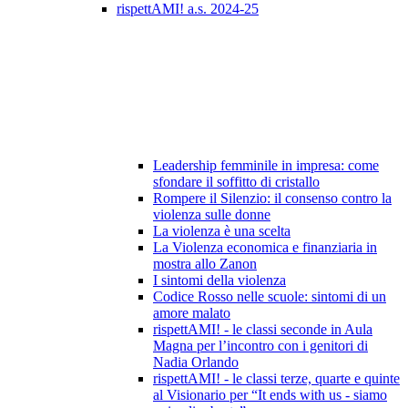
rispettAMI! a.s. 2024-25
Leadership femminile in impresa: come
sfondare il soffitto di cristallo
Rompere il Silenzio: il consenso contro la
violenza sulle donne
La violenza è una scelta
La Violenza economica e finanziaria in
mostra allo Zanon
I sintomi della violenza
Codice Rosso nelle scuole: sintomi di un
amore malato
rispettAMI! - le classi seconde in Aula
Magna per l’incontro con i genitori di
Nadia Orlando
rispettAMI! - le classi terze, quarte e quinte
al Visionario per “It ends with us - siamo