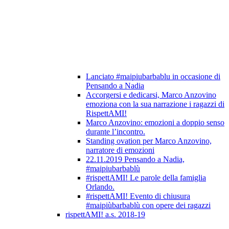
Lanciato #maipiubarbablu in occasione di
Pensando a Nadia
Accorgersi e dedicarsi, Marco Anzovino
emoziona con la sua narrazione i ragazzi di
RispettAMI!
Marco Anzovino: emozioni a doppio senso
durante l’incontro.
Standing ovation per Marco Anzovino,
narratore di emozioni
22.11.2019 Pensando a Nadia,
#maipiubarbablù
#rispettAMI! Le parole della famiglia
Orlando.
#rispettAMI! Evento di chiusura
#maipiùbarbablù con opere dei ragazzi
rispettAMI! a.s. 2018-19