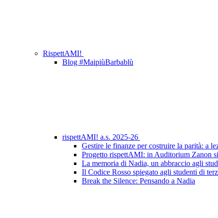
RispettAMI!
Blog #MaipiùBarbablù
rispettAMI! a.s. 2025-26
Gestire le finanze per costruire la parità: a 
Progetto rispettAMI: in Auditorium Zanon si
La memoria di Nadia, un abbraccio agli studen
Il Codice Rosso spiegato agli studenti di terz
Break the Silence: Pensando a Nadia