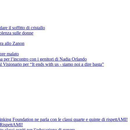
e il soffitto di cristallo
iolenza sulle donne
ra allo Zanon
ore malato
a per l’incontro con i genitori di Nadia Orlando
 al Visionario per “It ends with us - siamo noi a dire basta”
nking Foundation ne parla con le classi quarte e quinte di rispettAMI!
 RispettAMI!
e classi ospiti per l’educazione di genere