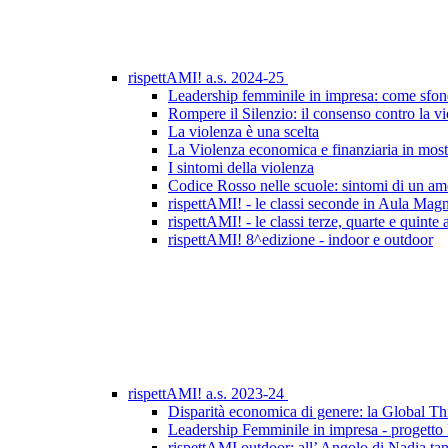
rispettAMI! a.s. 2024-25
Leadership femminile in impresa: come sfondar
Rompere il Silenzio: il consenso contro la v
La violenza è una scelta
La Violenza economica e finanziaria in most
I sintomi della violenza
Codice Rosso nelle scuole: sintomi di un am
rispettAMI! - le classi seconde in Aula Magn
rispettAMI! - le classi terze, quarte e quinte
rispettAMI! 8^edizione - indoor e outdoor
rispettAMI! a.s. 2023-24
Disparità economica di genere: la Global Thi
Leadership Femminile in impresa - progetto
rispettAMI outdoor: all’ Angolo di Nadia tant