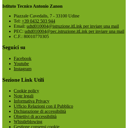
Istituto Tecnico Antonio Zanon
Piazzale Cavedalis, 7 - 33100 Udine
Tel:
+39 0432 503 944
Email:
udtd010004@istruzione.it
Link per inviare una mail
PEC:
udtd010004@pec.istruzione.it
Link per inviare una mail
C.F.: 80010770305
Seguici su
Facebook
Youtube
Instagram
Sezione Link Utili
Cookie policy
Note legali
Informativa Privacy
Ufficio Relazioni con il Pubblico
Dichiarazione di accessibilità
Obiettivi di accessibilità
Whistleblowing
Gestione consensi cookie