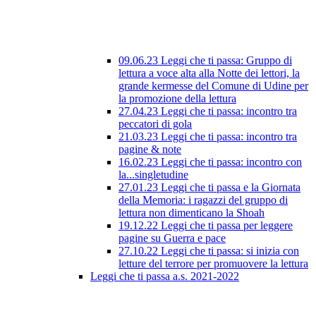
09.06.23 Leggi che ti passa: Gruppo di
lettura a voce alta alla Notte dei lettori, la
grande kermesse del Comune di Udine per
la promozione della lettura
27.04.23 Leggi che ti passa: incontro tra
peccatori di gola
21.03.23 Leggi che ti passa: incontro tra
pagine & note
16.02.23 Leggi che ti passa: incontro con
la...singletudine
27.01.23 Leggi che ti passa e la Giornata
della Memoria: i ragazzi del gruppo di
lettura non dimenticano la Shoah
19.12.22 Leggi che ti passa per leggere
pagine su Guerra e pace
27.10.22 Leggi che ti passa: si inizia con
letture del terrore per promuovere la lettura
Leggi che ti passa a.s. 2021-2022