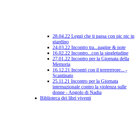
28.04.22 Leggi che ti passa con pic nic in
giardino
24.03.22 Incontro tra...pagine & note
16.02.22 Incontro...con la singletudine
27.01.22 Incontro per la Giornata della
Memoria
16.12.21 Incontri con il terrrrrrrore... -
Scantinato
25.11.21 Incontro per la Giornata
internazionale contro la violenza sulle
donne - Angolo di Nadia
Biblioteca dei libri viventi