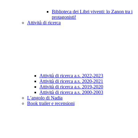
Biblioteca dei Libri viventi: lo Zanon tra i
protagonisti!
Attività di ricerca
Attività di ricerca a.s. 2022-2023
Attività di ricerca a.s. 2020-2021
Attività di ricerca a.s. 2019-2020
Attività di ricerca a.s. 2000-2003
L’angolo di Nadia
Book trailer e recensioni