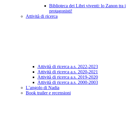
Biblioteca dei Libri viventi: lo Zanon tra i
protagonisti!
Attività di ricerca
Attività di ricerca a.s. 2022-2023
Attività di ricerca a.s. 2020-2021
Attività di ricerca a.s. 2019-2020
Attività di ricerca a.s. 2000-2003
L’angolo di Nadia
Book trailer e recensioni