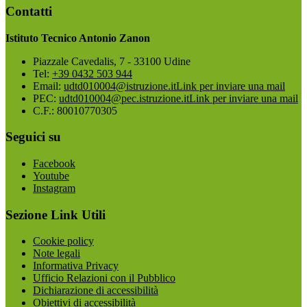
Contatti
Istituto Tecnico Antonio Zanon
Piazzale Cavedalis, 7 - 33100 Udine
Tel:
+39 0432 503 944
Email:
udtd010004@istruzione.it
Link per inviare una mail
PEC:
udtd010004@pec.istruzione.it
Link per inviare una mail
C.F.: 80010770305
Seguici su
Facebook
Youtube
Instagram
Sezione Link Utili
Cookie policy
Note legali
Informativa Privacy
Ufficio Relazioni con il Pubblico
Dichiarazione di accessibilità
Obiettivi di accessibilità