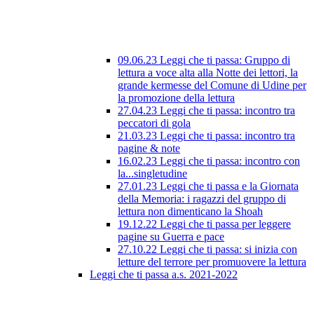
09.06.23 Leggi che ti passa: Gruppo di
lettura a voce alta alla Notte dei lettori, la
grande kermesse del Comune di Udine per
la promozione della lettura
27.04.23 Leggi che ti passa: incontro tra
peccatori di gola
21.03.23 Leggi che ti passa: incontro tra
pagine & note
16.02.23 Leggi che ti passa: incontro con
la...singletudine
27.01.23 Leggi che ti passa e la Giornata
della Memoria: i ragazzi del gruppo di
lettura non dimenticano la Shoah
19.12.22 Leggi che ti passa per leggere
pagine su Guerra e pace
27.10.22 Leggi che ti passa: si inizia con
letture del terrore per promuovere la lettura
Leggi che ti passa a.s. 2021-2022