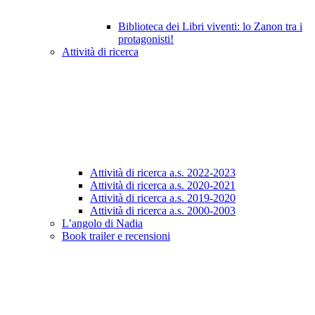
Biblioteca dei Libri viventi: lo Zanon tra i
protagonisti!
Attività di ricerca
Attività di ricerca a.s. 2022-2023
Attività di ricerca a.s. 2020-2021
Attività di ricerca a.s. 2019-2020
Attività di ricerca a.s. 2000-2003
L’angolo di Nadia
Book trailer e recensioni