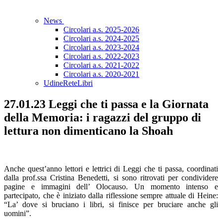
News
Circolari a.s. 2025-2026
Circolari a.s. 2024-2025
Circolari a.s. 2023-2024
Circolari a.s. 2022-2023
Circolari a.s. 2021-2022
Circolari a.s. 2020-2021
UdineReteLibri
27.01.23 Leggi che ti passa e la Giornata
della Memoria: i ragazzi del gruppo di
lettura non dimenticano la Shoah
Anche quest’anno lettori e lettrici di Leggi che ti passa, coordinati
dalla prof.ssa Cristina Benedetti, si sono ritrovati per condividere
pagine e immagini dell’ Olocauso. Un momento intenso e
partecipato, che è iniziato dalla riflessione sempre attuale di Heine:
“La’ dove si bruciano i libri, si finisce per bruciare anche gli
uomini”.