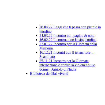
28.04.22 Leggi che ti passa con pic nic in
giardino
24.03.22 Incontro tra...pagine & note
16.02.22 Incontro...con la singletudine
27.01.22 Incontro per la Giornata della
Memoria
16.12.21 Incontri con il terrrrrrrore... -
Scantinato
25.11.21 Incontro per la Giornata
internazionale contro la violenza sulle
donne - Angolo di Nadia
Biblioteca dei libri viventi