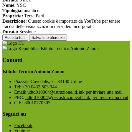
Nome:
YSC
Tipologia:
analitico
Proprieta:
Terze Parti
Descrizione:
Questo cookie è impostato da YouTube per tenere
traccia delle visualizzazioni dei video incorporati.
Durata:
Sessione
Accetta tutti
Salva le preferenze
Istituto Tecnico Antonio Zanon
Contatti
Istituto Tecnico Antonio Zanon
Piazzale Cavedalis, 7 - 33100 Udine
Tel:
+39 0432 503 944
Email:
udtd010004@istruzione.it
Link per inviare una mail
PEC:
udtd010004@pec.istruzione.it
Link per inviare una mail
C.F.: 80010770305
Seguici su
Facebook
Youtube