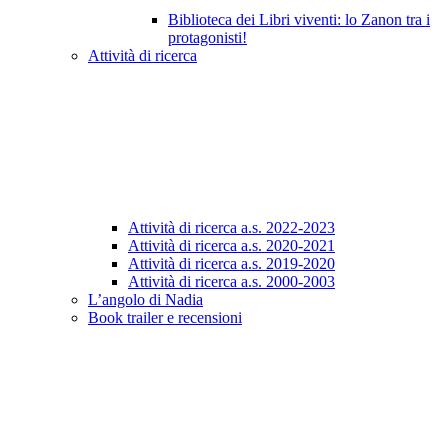
Biblioteca dei Libri viventi: lo Zanon tra i
protagonisti!
Attività di ricerca
Attività di ricerca a.s. 2022-2023
Attività di ricerca a.s. 2020-2021
Attività di ricerca a.s. 2019-2020
Attività di ricerca a.s. 2000-2003
L’angolo di Nadia
Book trailer e recensioni