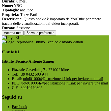
Durata:
6 mesi
Nome:
YSC
Tipologia:
analitico
Proprieta:
Terze Parti
Descrizione:
Questo cookie è impostato da YouTube per tenere
traccia delle visualizzazioni dei video incorporati.
Durata:
Sessione
Accetta tutti
Salva le preferenze
Istituto Tecnico Antonio Zanon
Contatti
Istituto Tecnico Antonio Zanon
Piazzale Cavedalis, 7 - 33100 Udine
Tel:
+39 0432 503 944
Email:
udtd010004@istruzione.it
Link per inviare una mail
PEC:
udtd010004@pec.istruzione.it
Link per inviare una mail
C.F.: 80010770305
Seguici su
Facebook