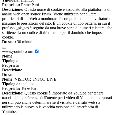
Tipologia:
analitico
Proprieta:
Prime Parti
Descrizione:
Questo nome di cookie è associato alla piattaforma di
analisi web open source Piwik. Viene utilizzato per aiutare i
proprietari di siti Web a monitorare il comportamento dei visitatori e
misurare le prestazioni del sito. È un cookie di tipo pattern, in cui il
prefisso _pk_ses è seguito da una breve serie di numeri e lettere, che
si ritiene sia un codice di riferimento per il dominio che imposta il
cookie.
Durata:
30 minuti
www.youtube.com
Nome
Tipologia
Proprieta
Descrizione
Durata
Nome:
VISITOR_INFO1_LIVE
Tipologia:
analitico
Proprieta:
Terze Parti
Descrizione:
Questo cookie è impostato da Youtube per tenere
traccia delle preferenze dell'utente per i video di Youtube incorporati
nei siti; può anche determinare se il visitatore del sito web sta
utilizzando la nuova o la vecchia versione dell'interfaccia di
Youtube.