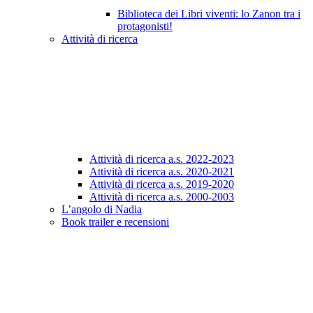
Biblioteca dei Libri viventi: lo Zanon tra i
protagonisti!
Attività di ricerca
Attività di ricerca a.s. 2022-2023
Attività di ricerca a.s. 2020-2021
Attività di ricerca a.s. 2019-2020
Attività di ricerca a.s. 2000-2003
L’angolo di Nadia
Book trailer e recensioni