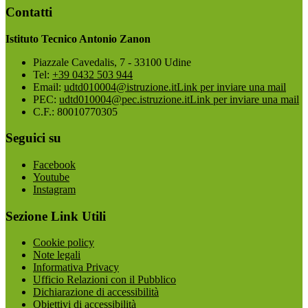
Contatti
Istituto Tecnico Antonio Zanon
Piazzale Cavedalis, 7 - 33100 Udine
Tel:
+39 0432 503 944
Email:
udtd010004@istruzione.it
Link per inviare una mail
PEC:
udtd010004@pec.istruzione.it
Link per inviare una mail
C.F.: 80010770305
Seguici su
Facebook
Youtube
Instagram
Sezione Link Utili
Cookie policy
Note legali
Informativa Privacy
Ufficio Relazioni con il Pubblico
Dichiarazione di accessibilità
Obiettivi di accessibilità