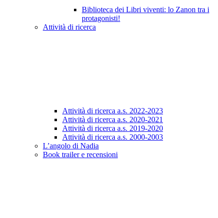
Biblioteca dei Libri viventi: lo Zanon tra i
protagonisti!
Attività di ricerca
Attività di ricerca a.s. 2022-2023
Attività di ricerca a.s. 2020-2021
Attività di ricerca a.s. 2019-2020
Attività di ricerca a.s. 2000-2003
L’angolo di Nadia
Book trailer e recensioni