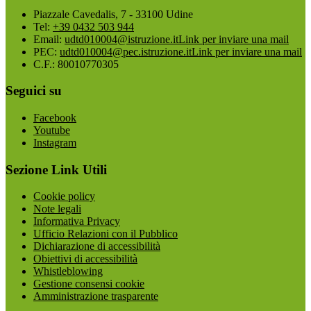
Piazzale Cavedalis, 7 - 33100 Udine
Tel:
+39 0432 503 944
Email:
udtd010004@istruzione.it
Link per inviare una mail
PEC:
udtd010004@pec.istruzione.it
Link per inviare una mail
C.F.: 80010770305
Seguici su
Facebook
Youtube
Instagram
Sezione Link Utili
Cookie policy
Note legali
Informativa Privacy
Ufficio Relazioni con il Pubblico
Dichiarazione di accessibilità
Obiettivi di accessibilità
Whistleblowing
Gestione consensi cookie
Amministrazione trasparente