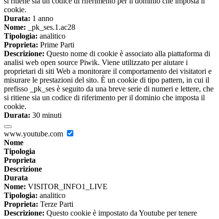
si ritiene sia un codice di riferimento per il dominio che imposta il
cookie.
Durata:
1 anno
Nome:
_pk_ses.1.ac28
Tipologia:
analitico
Proprieta:
Prime Parti
Descrizione:
Questo nome di cookie è associato alla piattaforma di
analisi web open source Piwik. Viene utilizzato per aiutare i
proprietari di siti Web a monitorare il comportamento dei visitatori e
misurare le prestazioni del sito. È un cookie di tipo pattern, in cui il
prefisso _pk_ses è seguito da una breve serie di numeri e lettere, che
si ritiene sia un codice di riferimento per il dominio che imposta il
cookie.
Durata:
30 minuti
www.youtube.com
Nome
Tipologia
Proprieta
Descrizione
Durata
Nome:
VISITOR_INFO1_LIVE
Tipologia:
analitico
Proprieta:
Terze Parti
Descrizione:
Questo cookie è impostato da Youtube per tenere