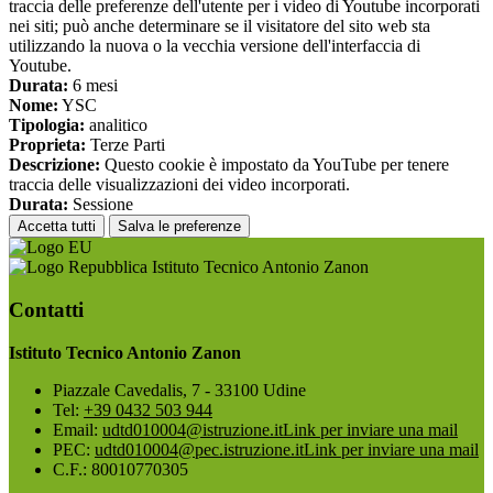
traccia delle preferenze dell'utente per i video di Youtube incorporati
nei siti; può anche determinare se il visitatore del sito web sta
utilizzando la nuova o la vecchia versione dell'interfaccia di
Youtube.
Durata:
6 mesi
Nome:
YSC
Tipologia:
analitico
Proprieta:
Terze Parti
Descrizione:
Questo cookie è impostato da YouTube per tenere
traccia delle visualizzazioni dei video incorporati.
Durata:
Sessione
Accetta tutti
Salva le preferenze
Istituto Tecnico Antonio Zanon
Contatti
Istituto Tecnico Antonio Zanon
Piazzale Cavedalis, 7 - 33100 Udine
Tel:
+39 0432 503 944
Email:
udtd010004@istruzione.it
Link per inviare una mail
PEC:
udtd010004@pec.istruzione.it
Link per inviare una mail
C.F.: 80010770305