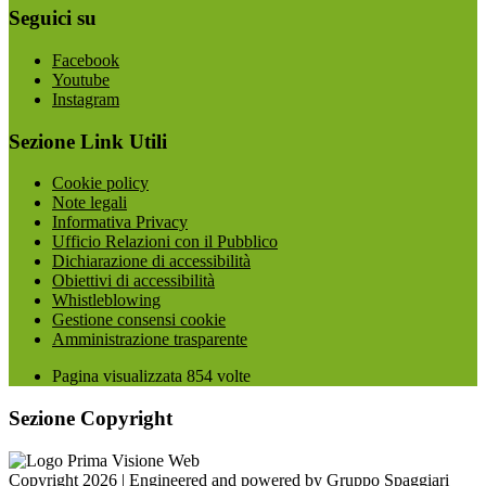
Seguici su
Facebook
Youtube
Instagram
Sezione Link Utili
Cookie policy
Note legali
Informativa Privacy
Ufficio Relazioni con il Pubblico
Dichiarazione di accessibilità
Obiettivi di accessibilità
Whistleblowing
Gestione consensi cookie
Amministrazione trasparente
Pagina visualizzata
854
volte
Sezione Copyright
Copyright 2026 | Engineered and powered by Gruppo Spaggiari