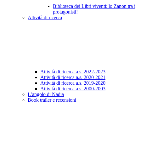
Biblioteca dei Libri viventi: lo Zanon tra i
protagonisti!
Attività di ricerca
Attività di ricerca a.s. 2022-2023
Attività di ricerca a.s. 2020-2021
Attività di ricerca a.s. 2019-2020
Attività di ricerca a.s. 2000-2003
L’angolo di Nadia
Book trailer e recensioni