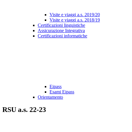
Visite e viaggi a.s. 2019/20
Visite e viaggi a.s. 2018/19
Certificazioni linguistiche
Assicurazione Integrativa
Certificazioni informatiche
Eipass
Esami Eipass
Orientamento
RSU a.s. 22-23