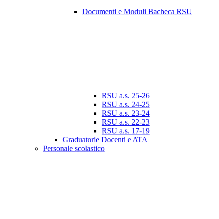
Documenti e Moduli Bacheca RSU
RSU a.s. 25-26
RSU a.s. 24-25
RSU a.s. 23-24
RSU a.s. 22-23
RSU a.s. 17-19
Graduatorie Docenti e ATA
Personale scolastico