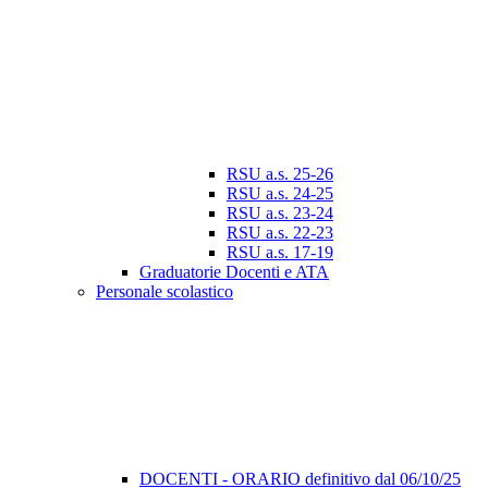
RSU a.s. 25-26
RSU a.s. 24-25
RSU a.s. 23-24
RSU a.s. 22-23
RSU a.s. 17-19
Graduatorie Docenti e ATA
Personale scolastico
DOCENTI - ORARIO definitivo dal 06/10/25