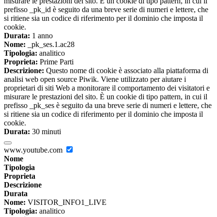
misurare le prestazioni del sito. È un cookie di tipo pattern, in cui il
prefisso _pk_id è seguito da una breve serie di numeri e lettere, che
si ritiene sia un codice di riferimento per il dominio che imposta il
cookie.
Durata:
1 anno
Nome:
_pk_ses.1.ac28
Tipologia:
analitico
Proprieta:
Prime Parti
Descrizione:
Questo nome di cookie è associato alla piattaforma di
analisi web open source Piwik. Viene utilizzato per aiutare i
proprietari di siti Web a monitorare il comportamento dei visitatori e
misurare le prestazioni del sito. È un cookie di tipo pattern, in cui il
prefisso _pk_ses è seguito da una breve serie di numeri e lettere, che
si ritiene sia un codice di riferimento per il dominio che imposta il
cookie.
Durata:
30 minuti
www.youtube.com
Nome
Tipologia
Proprieta
Descrizione
Durata
Nome:
VISITOR_INFO1_LIVE
Tipologia:
analitico