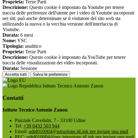
Proprieta:
Terze Parti
Descrizione:
Questo cookie è impostato da Youtube per tenere
traccia delle preferenze dell'utente per i video di Youtube incorporati
nei siti; può anche determinare se il visitatore del sito web sta
utilizzando la nuova o la vecchia versione dell'interfaccia di
Youtube.
Durata:
6 mesi
Nome:
YSC
Tipologia:
analitico
Proprieta:
Terze Parti
Descrizione:
Questo cookie è impostato da YouTube per tenere
traccia delle visualizzazioni dei video incorporati.
Durata:
Sessione
Accetta tutti
Salva le preferenze
Istituto Tecnico Antonio Zanon
Contatti
Istituto Tecnico Antonio Zanon
Piazzale Cavedalis, 7 - 33100 Udine
Tel:
+39 0432 503 944
Email:
udtd010004@istruzione.it
Link per inviare una mail
PEC:
udtd010004@pec.istruzione.it
Link per inviare una mail