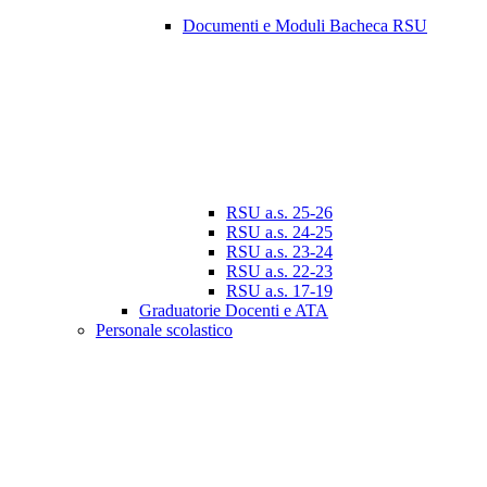
Documenti e Moduli Bacheca RSU
RSU a.s. 25-26
RSU a.s. 24-25
RSU a.s. 23-24
RSU a.s. 22-23
RSU a.s. 17-19
Graduatorie Docenti e ATA
Personale scolastico