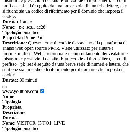
misurare le prestazioni del sito. È un cookie di tipo pattern, in cui il
prefisso _pk_id è seguito da una breve serie di numeri e lettere, che
si ritiene sia un codice di riferimento per il dominio che imposta il
cookie.
Durata:
1 anno
Nome:
_pk_ses.1.ac28
Tipologia:
analitico
Proprieta:
Prime Parti
Descrizione:
Questo nome di cookie è associato alla piattaforma di
analisi web open source Piwik. Viene utilizzato per aiutare i
proprietari di siti Web a monitorare il comportamento dei visitatori e
misurare le prestazioni del sito. È un cookie di tipo pattern, in cui il
prefisso _pk_ses è seguito da una breve serie di numeri e lettere, che
si ritiene sia un codice di riferimento per il dominio che imposta il
cookie.
Durata:
30 minuti
www.youtube.com
Nome
Tipologia
Proprieta
Descrizione
Durata
Nome:
VISITOR_INFO1_LIVE
Tipologia:
analitico