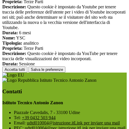
Proprieta:
Terze Parti
Descrizione:
Questo cookie è impostato da Youtube per tenere
traccia delle preferenze dell'utente per i video di Youtube incorporati
nei siti; può anche determinare se il visitatore del sito web sta
utilizzando la nuova o la vecchia versione dell'interfaccia di
Youtube.
Durata:
6 mesi
Nome:
YSC
Tipologia:
analitico
Proprieta:
Terze Parti
Descrizione:
Questo cookie è impostato da YouTube per tenere
traccia delle visualizzazioni dei video incorporati.
Durata:
Sessione
Accetta tutti
Salva le preferenze
Istituto Tecnico Antonio Zanon
Contatti
Istituto Tecnico Antonio Zanon
Piazzale Cavedalis, 7 - 33100 Udine
Tel:
+39 0432 503 944
Email:
udtd010004@istruzione.it
Link per inviare una mail
PEC:
udtd010004@pec.istruzione.it
Link per inviare una mail