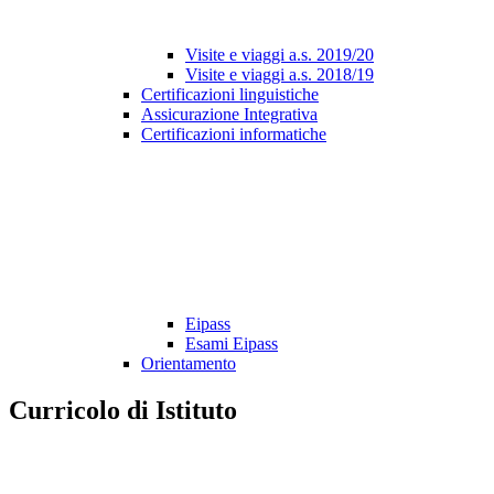
Visite e viaggi a.s. 2019/20
Visite e viaggi a.s. 2018/19
Certificazioni linguistiche
Assicurazione Integrativa
Certificazioni informatiche
Eipass
Esami Eipass
Orientamento
Curricolo di Istituto