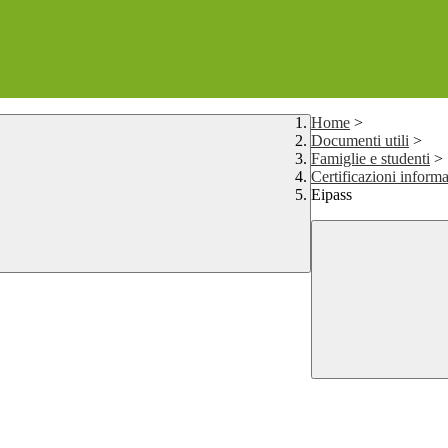
Home
>
Documenti utili
>
Famiglie e studenti
>
Certificazioni informa
Eipass