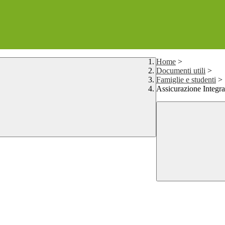
Home
>
Documenti utili
>
Famiglie e studenti
>
Assicurazione Integra