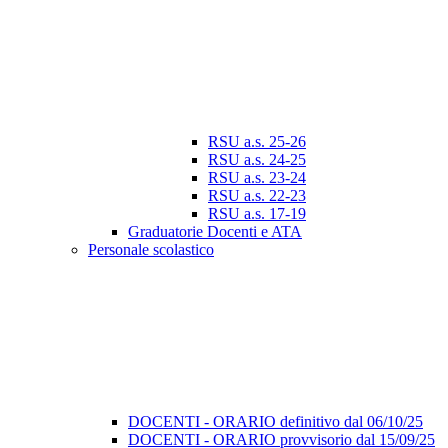
RSU a.s. 25-26
RSU a.s. 24-25
RSU a.s. 23-24
RSU a.s. 22-23
RSU a.s. 17-19
Graduatorie Docenti e ATA
Personale scolastico
DOCENTI - ORARIO definitivo dal 06/10/25
DOCENTI - ORARIO provvisorio dal 15/09/25