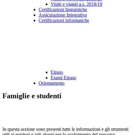
Visite e viaggi a.s. 2018/19
Certificazioni linguistiche
Assicurazione Integrativa
Certificazioni informatiche
Eipass
Esami Eipass
Orientamento
Famiglie e studenti
In questa sezione sono presenti tutte le informazioni e gli strumenti
utili ai genitori e agli alunni per lo svolgimento del percorso