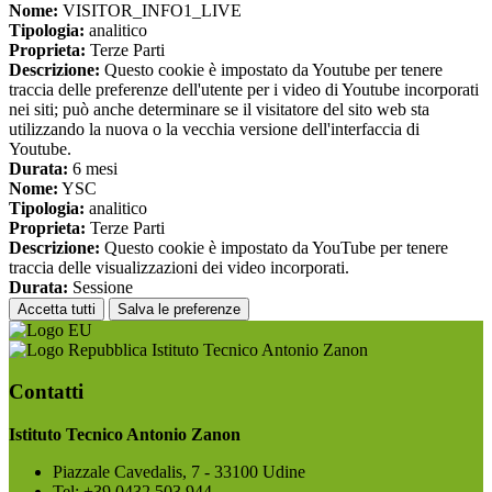
Nome:
VISITOR_INFO1_LIVE
Tipologia:
analitico
Proprieta:
Terze Parti
Descrizione:
Questo cookie è impostato da Youtube per tenere
traccia delle preferenze dell'utente per i video di Youtube incorporati
nei siti; può anche determinare se il visitatore del sito web sta
utilizzando la nuova o la vecchia versione dell'interfaccia di
Youtube.
Durata:
6 mesi
Nome:
YSC
Tipologia:
analitico
Proprieta:
Terze Parti
Descrizione:
Questo cookie è impostato da YouTube per tenere
traccia delle visualizzazioni dei video incorporati.
Durata:
Sessione
Accetta tutti
Salva le preferenze
Istituto Tecnico Antonio Zanon
Contatti
Istituto Tecnico Antonio Zanon
Piazzale Cavedalis, 7 - 33100 Udine
Tel:
+39 0432 503 944