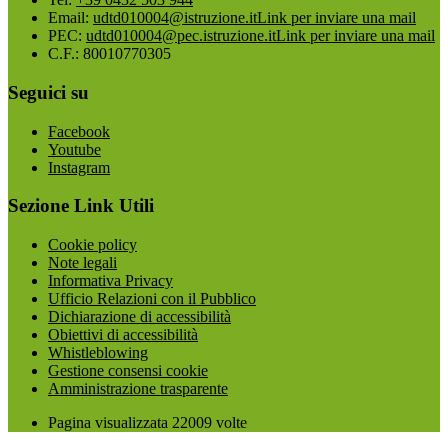
Email:
udtd010004@istruzione.it
Link per inviare una mail
PEC:
udtd010004@pec.istruzione.it
Link per inviare una mail
C.F.: 80010770305
Seguici su
Facebook
Youtube
Instagram
Sezione Link Utili
Cookie policy
Note legali
Informativa Privacy
Ufficio Relazioni con il Pubblico
Dichiarazione di accessibilità
Obiettivi di accessibilità
Whistleblowing
Gestione consensi cookie
Amministrazione trasparente
Pagina visualizzata
22009
volte