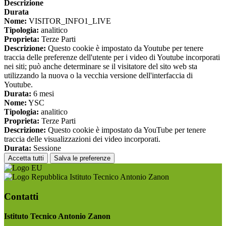
Descrizione
Durata
Nome:
VISITOR_INFO1_LIVE
Tipologia:
analitico
Proprieta:
Terze Parti
Descrizione:
Questo cookie è impostato da Youtube per tenere
traccia delle preferenze dell'utente per i video di Youtube incorporati
nei siti; può anche determinare se il visitatore del sito web sta
utilizzando la nuova o la vecchia versione dell'interfaccia di
Youtube.
Durata:
6 mesi
Nome:
YSC
Tipologia:
analitico
Proprieta:
Terze Parti
Descrizione:
Questo cookie è impostato da YouTube per tenere
traccia delle visualizzazioni dei video incorporati.
Durata:
Sessione
Accetta tutti
Salva le preferenze
Istituto Tecnico Antonio Zanon
Contatti
Istituto Tecnico Antonio Zanon