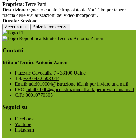
Proprieta:
Terze Parti
Descrizione:
Questo cookie è impostato da YouTube per tenere
traccia delle visualizzazioni dei video incorporati.
Durata:
Sessione
Accetta tutti
Salva le preferenze
Istituto Tecnico Antonio Zanon
Contatti
Istituto Tecnico Antonio Zanon
Piazzale Cavedalis, 7 - 33100 Udine
Tel:
+39 0432 503 944
Email:
udtd010004@istruzione.it
Link per inviare una mail
PEC:
udtd010004@pec.istruzione.it
Link per inviare una mail
C.F.: 80010770305
Seguici su
Facebook
Youtube
Instagram