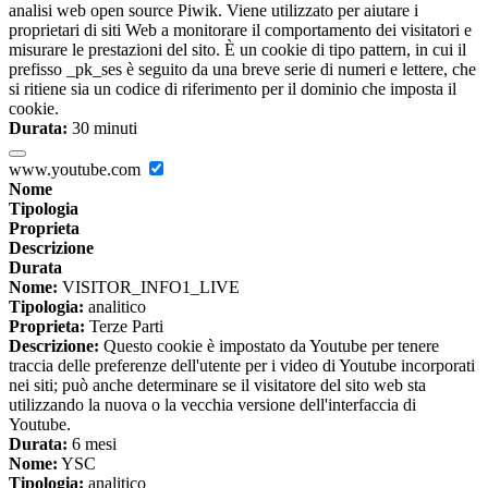
analisi web open source Piwik. Viene utilizzato per aiutare i
proprietari di siti Web a monitorare il comportamento dei visitatori e
misurare le prestazioni del sito. È un cookie di tipo pattern, in cui il
prefisso _pk_ses è seguito da una breve serie di numeri e lettere, che
si ritiene sia un codice di riferimento per il dominio che imposta il
cookie.
Durata:
30 minuti
www.youtube.com
Nome
Tipologia
Proprieta
Descrizione
Durata
Nome:
VISITOR_INFO1_LIVE
Tipologia:
analitico
Proprieta:
Terze Parti
Descrizione:
Questo cookie è impostato da Youtube per tenere
traccia delle preferenze dell'utente per i video di Youtube incorporati
nei siti; può anche determinare se il visitatore del sito web sta
utilizzando la nuova o la vecchia versione dell'interfaccia di
Youtube.
Durata:
6 mesi
Nome:
YSC
Tipologia:
analitico