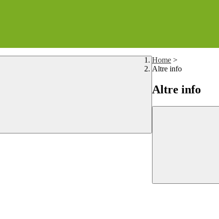
Home
>
Altre info
Altre info