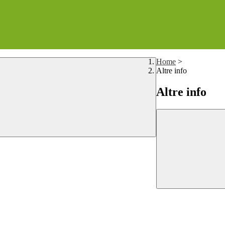
Home
>
Altre info
Altre info