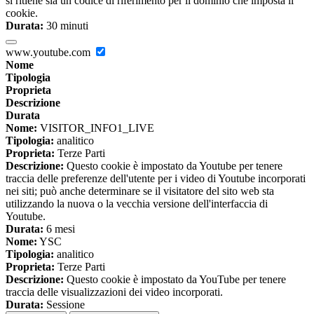
si ritiene sia un codice di riferimento per il dominio che imposta il
cookie.
Durata:
30 minuti
www.youtube.com
Nome
Tipologia
Proprieta
Descrizione
Durata
Nome:
VISITOR_INFO1_LIVE
Tipologia:
analitico
Proprieta:
Terze Parti
Descrizione:
Questo cookie è impostato da Youtube per tenere
traccia delle preferenze dell'utente per i video di Youtube incorporati
nei siti; può anche determinare se il visitatore del sito web sta
utilizzando la nuova o la vecchia versione dell'interfaccia di
Youtube.
Durata:
6 mesi
Nome:
YSC
Tipologia:
analitico
Proprieta:
Terze Parti
Descrizione:
Questo cookie è impostato da YouTube per tenere
traccia delle visualizzazioni dei video incorporati.
Durata:
Sessione