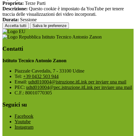
Proprieta:
Terze Parti
Descrizione:
Questo cookie è impostato da YouTube per tenere
traccia delle visualizzazioni dei video incorporati.
Durata:
Sessione
Accetta tutti
Salva le preferenze
Istituto Tecnico Antonio Zanon
Contatti
Istituto Tecnico Antonio Zanon
Piazzale Cavedalis, 7 - 33100 Udine
Tel:
+39 0432 503 944
Email:
udtd010004@istruzione.it
Link per inviare una mail
PEC:
udtd010004@pec.istruzione.it
Link per inviare una mail
C.F.: 80010770305
Seguici su
Facebook
Youtube
Instagram