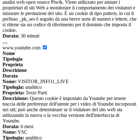
analisi web open source Piwik. Viene utilizzato per aiutare i
proprietari di siti Web a monitorare il comportamento dei visitatori e
misurare le prestazioni del sito. È un cookie di tipo pattern, in cui il
prefisso _pk_ses è seguito da una breve serie di numeri e lettere, che
si ritiene sia un codice di riferimento per il dominio che imposta il
cookie.
Durata:
30 minuti
www.youtube.com
Nome
Tipologia
Proprieta
Descrizione
Durata
Nome:
VISITOR_INFO1_LIVE
Tipologia:
analitico
Proprieta:
Terze Parti
Descrizione:
Questo cookie è impostato da Youtube per tenere
traccia delle preferenze dell'utente per i video di Youtube incorporati
nei siti; può anche determinare se il visitatore del sito web sta
utilizzando la nuova o la vecchia versione dell'interfaccia di
Youtube.
Durata:
6 mesi
Nome:
YSC
Tipologia:
analitico