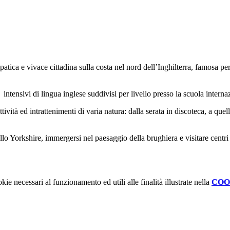
ca e vivace cittadina sulla costa nel nord dell’Inghilterra, famosa per e
 intensivi di lingua inglese suddivisi per livello presso la scuola intern
vità ed intrattenimenti di varia natura: dalla serata in discoteca, a quell
llo Yorkshire, immergersi nel paesaggio della brughiera e visitare centri d
kie necessari al funzionamento ed utili alle finalità illustrate nella
COO