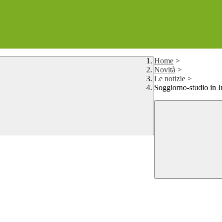
Home
>
Novità
>
Le notizie
>
Soggiorno-studio in I