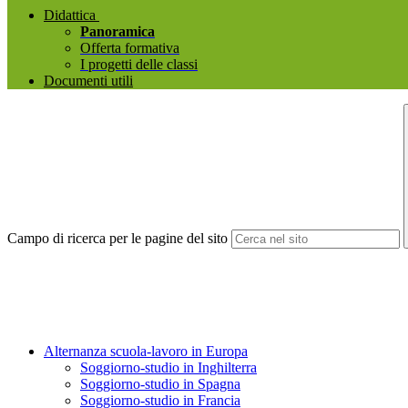
Didattica
Panoramica
Offerta formativa
I progetti delle classi
Documenti utili
Campo di ricerca per le pagine del sito
Alternanza scuola-lavoro in Europa
Soggiorno-studio in Inghilterra
Soggiorno-studio in Spagna
Soggiorno-studio in Francia