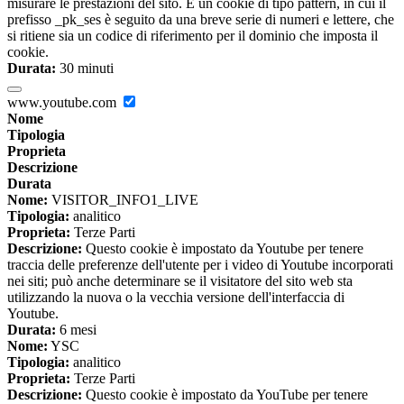
misurare le prestazioni del sito. È un cookie di tipo pattern, in cui il
prefisso _pk_ses è seguito da una breve serie di numeri e lettere, che
si ritiene sia un codice di riferimento per il dominio che imposta il
cookie.
Durata:
30 minuti
www.youtube.com
Nome
Tipologia
Proprieta
Descrizione
Durata
Nome:
VISITOR_INFO1_LIVE
Tipologia:
analitico
Proprieta:
Terze Parti
Descrizione:
Questo cookie è impostato da Youtube per tenere
traccia delle preferenze dell'utente per i video di Youtube incorporati
nei siti; può anche determinare se il visitatore del sito web sta
utilizzando la nuova o la vecchia versione dell'interfaccia di
Youtube.
Durata:
6 mesi
Nome:
YSC
Tipologia:
analitico
Proprieta:
Terze Parti
Descrizione:
Questo cookie è impostato da YouTube per tenere