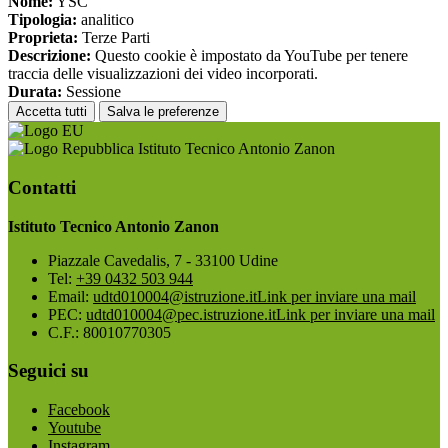
Nome:
YSC
Tipologia:
analitico
Proprieta:
Terze Parti
Descrizione:
Questo cookie è impostato da YouTube per tenere
traccia delle visualizzazioni dei video incorporati.
Durata:
Sessione
Accetta tutti
Salva le preferenze
Istituto Tecnico Antonio Zanon
Contatti
Istituto Tecnico Antonio Zanon
Piazzale Cavedalis, 7 - 33100 Udine
Tel:
+39 0432 503 944
Email:
udtd010004@istruzione.it
Link per inviare una mail
PEC:
udtd010004@pec.istruzione.it
Link per inviare una mail
C.F.: 80010770305
Seguici su
Facebook
Youtube
Instagram