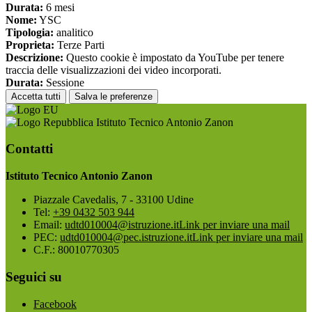
Durata:
6 mesi
Nome:
YSC
Tipologia:
analitico
Proprieta:
Terze Parti
Descrizione:
Questo cookie è impostato da YouTube per tenere
traccia delle visualizzazioni dei video incorporati.
Durata:
Sessione
Accetta tutti
Salva le preferenze
Istituto Tecnico Antonio Zanon
Contatti
Istituto Tecnico Antonio Zanon
Piazzale Cavedalis, 7 - 33100 Udine
Tel:
+39 0432 503 944
Email:
udtd010004@istruzione.it
Link per inviare una mail
PEC:
udtd010004@pec.istruzione.it
Link per inviare una mail
C.F.: 80010770305
Seguici su
Facebook