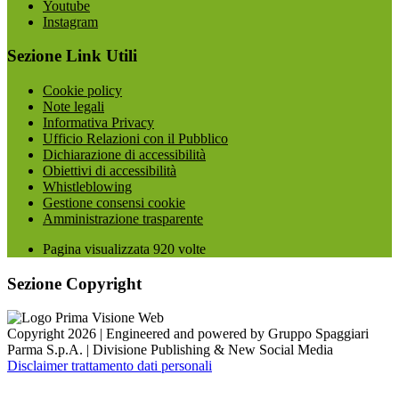
Youtube
Instagram
Sezione Link Utili
Cookie policy
Note legali
Informativa Privacy
Ufficio Relazioni con il Pubblico
Dichiarazione di accessibilità
Obiettivi di accessibilità
Whistleblowing
Gestione consensi cookie
Amministrazione trasparente
Pagina visualizzata
920
volte
Sezione Copyright
Copyright 2026 | Engineered and powered by Gruppo Spaggiari
Parma S.p.A. | Divisione Publishing & New Social Media
Disclaimer trattamento dati personali